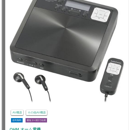
AV機器
その他AV機器
送料無料
最短 1〜3日で出荷
OHM オーム電機