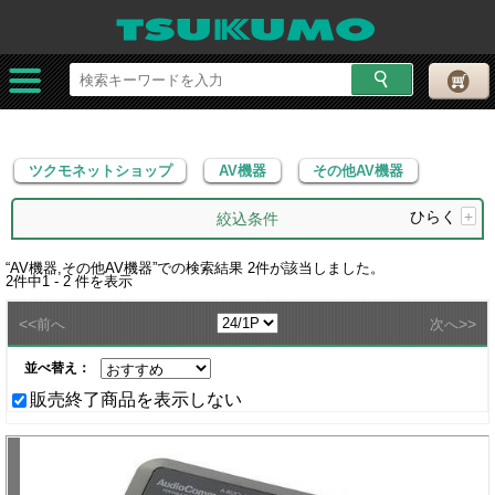
ツクモネットショップ
AV機器
その他AV機器
ツクモネットショップ
AV機器
その他AV機器
ひらく
+
絞込条件
“
AV機器,その他AV機器
”での検索結果
2
件が該当しました。
2
件中
1 - 2
件を表示
<<
>>
前へ
次へ
並べ替え：
販売終了商品を表示しない