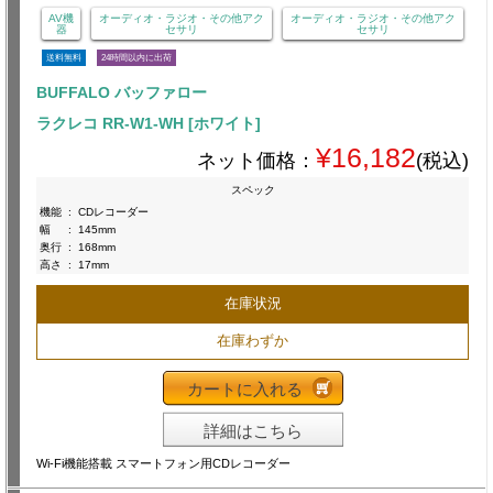
AV機
オーディオ・ラジオ・その他アク
オーディオ・ラジオ・その他アク
器
セサリ
セサリ
送料無料
24時間以内に出荷
BUFFALO バッファロー
ラクレコ RR-W1-WH [ホワイト]
¥16,182
ネット価格：
(税込)
スペック
機能
:
CDレコーダー
幅
:
145mm
奥行
:
168mm
高さ
:
17mm
在庫状況
在庫わずか
カートに入れる
詳細はこちら
Wi-Fi機能搭載 スマートフォン用CDレコーダー