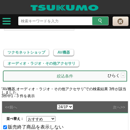
ツクモネットショップ
AV機器
オーディオ・ラジオ・その他アクセサリ
ツクモネットショップ
AV機器
オーディオ・ラジオ・その他アクセサリ
ひらく
+
絞込条件
“
AV機器,オーディオ・ラジオ・その他アクセサリ
”での検索結果
3
件が該当
しました。
3
件中
1 - 3
件を表示
<<
>>
前へ
次へ
並べ替え：
販売終了商品を表示しない