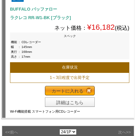
BUFFALO バッファロー
ラクレコ RR-W1-BK [ブラック]
¥16,182
ネット価格：
(税込)
スペック
機能
:
CDレコーダー
幅
:
145mm
奥行
:
168mm
高さ
:
17mm
在庫状況
1～3日程度で出荷予定
カートに入れる
詳細はこちら
Wi-Fi機能搭載 スマートフォン用CDレコーダー
<<
>>
前へ
次へ