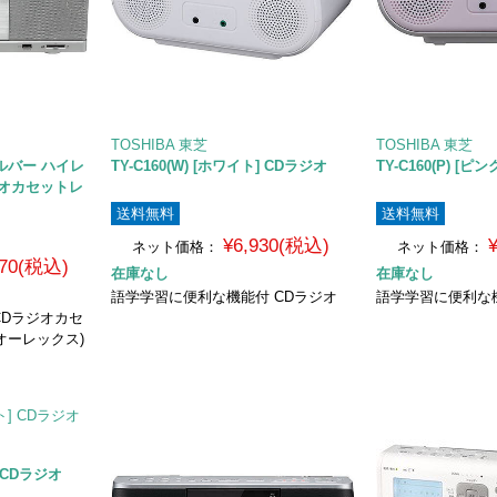
TOSHIBA 東芝
TOSHIBA 東芝
）シルバー ハイレ
TY-C160(W) [ホワイト] CDラジオ
TY-C160(P) [ピ
ラジオカセットレ
送料無料
送料無料
¥6,930(税込)
ネット価格：
ネット価格：
870(税込)
在庫なし
在庫なし
語学学習に便利な機能付 CDラジオ
語学学習に便利な機
/CDラジオカセ
(オーレックス)
] CDラジオ