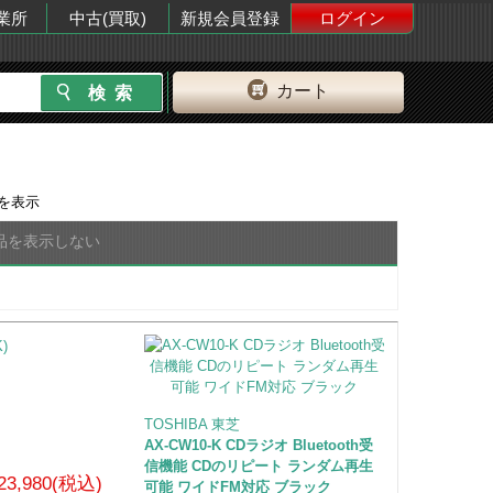
業所
中古(買取)
新規会員登録
ログイン
カート
を表示
品を表示しない
TOSHIBA 東芝
AX-CW10-K CDラジオ Bluetooth受
信機能 CDのリピート ランダム再生
23,980(税込)
可能 ワイドFM対応 ブラック