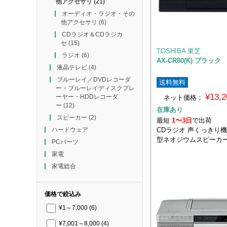
他アクセサリ
(21)
オーディオ・ラジオ・その
他アクセサリ
(6)
CDラジオ＆CDラジカ
セ
(15)
TOSHIBA 東芝
ラジオ
(6)
AX-CR80(K) ブラック
液晶テレビ
(4)
ブルーレイ／DVDレコーダ
送料無料
ー・ブルーレイディスクプレ
¥13,
ーヤー・HDDレコーダ
ネット価格：
ー
(12)
在庫あり
スピーカー
(2)
最短
1〜3日
で出荷
CDラジオ 声くっきり機
ハードウェア
型ネオジウムスピーカ
PCパーツ
家電
家電総合
価格で絞込み
¥1～7,000
(6)
¥7,001～8,000
(4)