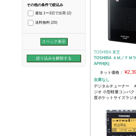
その他の条件で絞込み
最短 1〜3日で出荷
(2)
送料無料
(20)
TOSHIBA 東芝
TOSHIBA ＡＭ／ＦＭラ
APR4(K)
¥2,
ネット価格：
在庫なし
デジタルチューナー 
ジオ 小型軽量コンパク
度ポケットサイズラジ