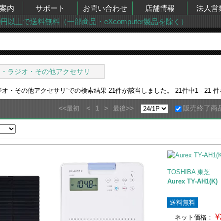
案内
サポート
お問い合わせ
店舗情報
法人営
00円以上で送料無料（一部商品・eXcomputer製品を除く）
オ・ラジオ・その他アクセサリ
ジオ・その他アクセサリ
”での検索結果
21
件が該当しました。
21
件中
1 - 21
件
<<
<
1
>
>>
販売終了商
最初
最後
TOSHIBA 東芝
Aurex TY-AH1(K)
送料無料
¥
ネット価格：