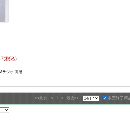
917(税込)
Mラジオ 高感
<<
<
1
>
>>
販売終了商
最初
最後