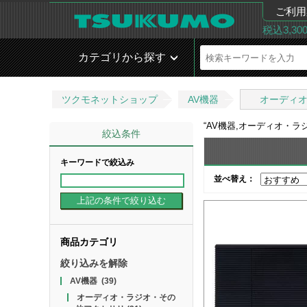
ご利用
税込3,3
カテゴリから探す
ツクモネットショップ
AV機器
オーディ
“
AV機器,オーディオ・ラ
絞込条件
キーワードで絞込み
並べ替え：
商品カテゴリ
絞り込みを解除
AV機器
(39)
オーディオ・ラジオ・その