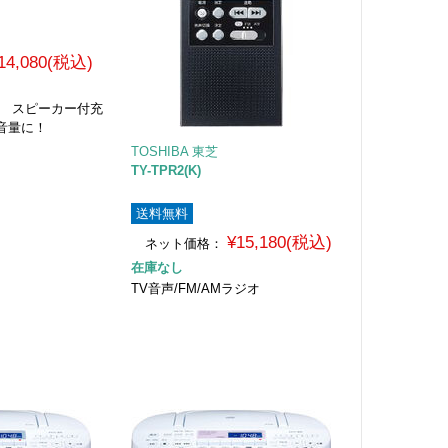
14,080(税込)
オ スピーカー付充
音量に！
TOSHIBA 東芝
TY-TPR2(K)
送料無料
¥15,180(税込)
ネット価格：
在庫なし
TV音声/FM/AMラジオ