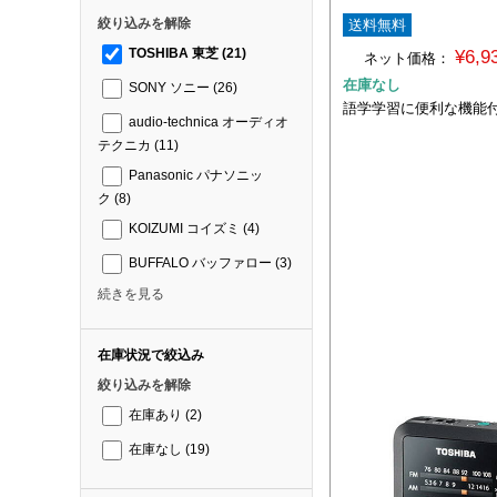
絞り込みを解除
送料無料
¥6,
TOSHIBA 東芝
(21)
ネット価格：
在庫なし
SONY ソニー
(26)
語学学習に便利な機能付
audio-technica オーディオ
テクニカ
(11)
Panasonic パナソニッ
ク
(8)
KOIZUMI コイズミ
(4)
BUFFALO バッファロー
(3)
続きを見る
在庫状況で絞込み
絞り込みを解除
在庫あり
(2)
在庫なし
(19)