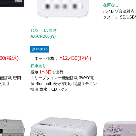
在庫なし
ハイレゾ音源対応 
クス）」 SD/USB
TOSHIBA 東芝
AX-CRB60(W)
送料無料
200(税込)
¥12,430(税込)
ネット価格：
在庫あり
最短
1〜3日
で出荷
能搭載 密閉
スリープタイマー機能搭載 3WAY電
ー採用
源 Bluetooth送受信対応 縦型リモコン
採用 防水 CDラジオ