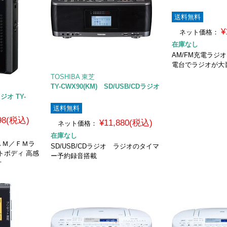
送料無料
¥
ネット価格：
在庫なし
AM/FM充電ラジ
電台でラジオが大
TOSHIBA 東芝
TY-CWX90(KM) SD/USB/CDラジオ
ジオ TY-
送料無料
398(税込)
¥11,880(税込)
ネット価格：
在庫なし
ＡＭ／ＦＭラ
SD/USB/CDラジオ ラジオのタイマ
トボディ 高感
ー予約録音搭載
オ