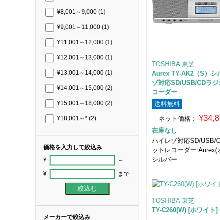
¥8,001～9,000
(1)
¥9,001～11,000
(1)
¥11,001～12,000
(1)
¥12,001～13,000
(1)
TOSHIBA 東芝
Aurex TY-AK2（S
¥13,001～14,000
(1)
ゾ対応SD/USB/CD
¥14,001～15,000
(2)
コーダー
送料無料
¥15,001～18,000
(2)
¥34,
ネット価格：
¥18,001～*
(2)
在庫なし
ハイレゾ対応SD/USB
価格を入力して絞込み
ットレコーダー Aurex
シルバー
¥
～
¥
まで
TOSHIBA 東芝
TY-C260(W) [ホワイト
メーカーで絞込み