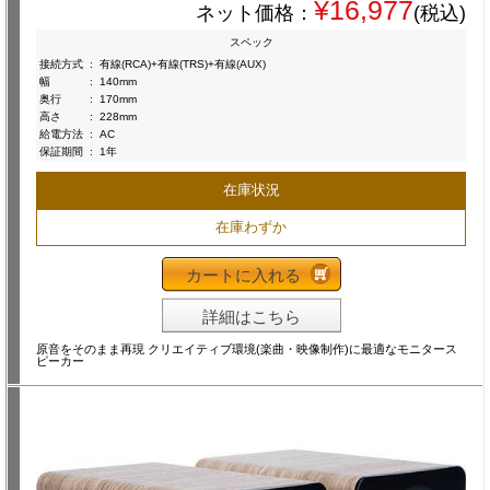
¥16,977
ネット価格：
(税込)
スペック
接続方式
:
有線(RCA)+有線(TRS)+有線(AUX)
幅
:
140mm
奥行
:
170mm
高さ
:
228mm
給電方法
:
AC
保証期間
:
1年
在庫状況
在庫わずか
カートに入れる
詳細はこちら
原音をそのまま再現 クリエイティブ環境(楽曲・映像制作)に最適なモニタース
ピーカー