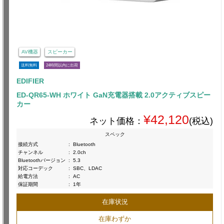
AV機器
スピーカー
送料無料
24時間以内に出荷
EDIFIER
ED-QR65-WH ホワイト GaN充電器搭載 2.0アクティブスピー
カー
¥42,120
ネット価格：
(税込)
スペック
接続方式
:
Bluetooth
チャンネル
:
2.0ch
Bluetoothバージョン
:
5.3
対応コーデック
:
SBC、LDAC
給電方法
:
AC
保証期間
:
1年
在庫状況
在庫わずか