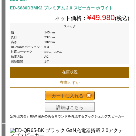
ED-S880DBMK2 プレミアム 2.0 スピーカー ホワイト
¥49,980
ネット価格：
(税込)
スペック
幅
:
145mm
奥行
:
237mm
高さ
:
192mm
Bluetoothバージョン
:
5.3
対応コーデック
:
SBC、LDAC
給電方法
:
AC
保証期間
:
1年
在庫状況
在庫わずか
カートに入れる
詳細はこちら
定格出力合計88W 深みのあるサウンドを再現するブックシェルフスピーカー