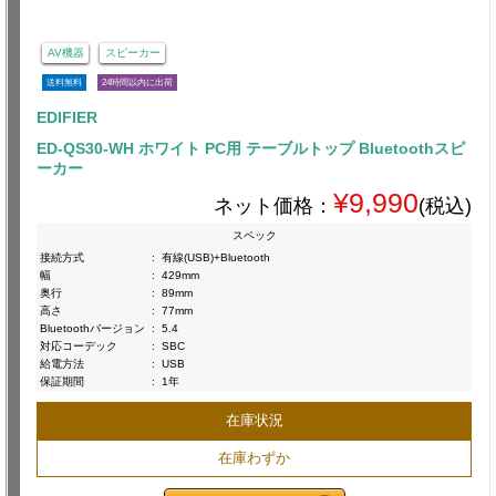
AV機器
スピーカー
送料無料
24時間以内に出荷
EDIFIER
ED-QS30-WH ホワイト PC用 テーブルトップ Bluetoothスピ
ーカー
¥9,990
ネット価格：
(税込)
スペック
接続方式
:
有線(USB)+Bluetooth
幅
:
429mm
奥行
:
89mm
高さ
:
77mm
Bluetoothバージョン
:
5.4
対応コーデック
:
SBC
給電方法
:
USB
保証期間
:
1年
在庫状況
在庫わずか