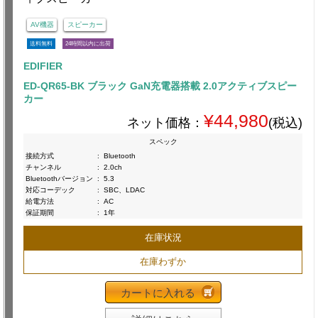
AV機器
スピーカー
送料無料
24時間以内に出荷
EDIFIER
ED-QR65-BK ブラック GaN充電器搭載 2.0アクティブスピー
カー
¥44,980
ネット価格：
(税込)
スペック
接続方式
:
Bluetooth
チャンネル
:
2.0ch
Bluetoothバージョン
:
5.3
対応コーデック
:
SBC、LDAC
給電方法
:
AC
保証期間
:
1年
在庫状況
在庫わずか
カートに入れる