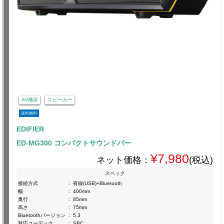
AV機器
スピーカー
送料無料
EDIFIER
ED-MG300 コンパクトサウンドバー
¥7,980
ネット価格：
(税込)
スペック
接続方式
:
有線(USB)+Bluetooth
幅
:
400mm
奥行
:
85mm
高さ
:
75mm
Bluetoothバージョン
:
5.3
対応コーデック
:
SBC