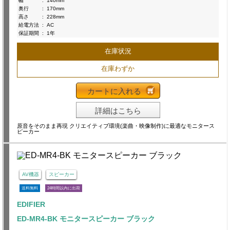
幅
:
140mm
奥行
:
170mm
高さ
:
228mm
給電方法
:
AC
保証期間
:
1年
在庫状況
在庫わずか
カートに入れる
詳細はこちら
原音をそのまま再現 クリエイティブ環境(楽曲・映像制作)に最適なモニタース
ピーカー
AV機器
スピーカー
送料無料
24時間以内に出荷
EDIFIER
ED-MR4-BK モニタースピーカー ブラック