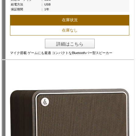
給電方法
:
USB
保証期間
:
1年
在庫状況
在庫なし
詳細はこちら
マイク搭載 ゲームにも最適 コンパクトなBluetoothバー型スピーカー