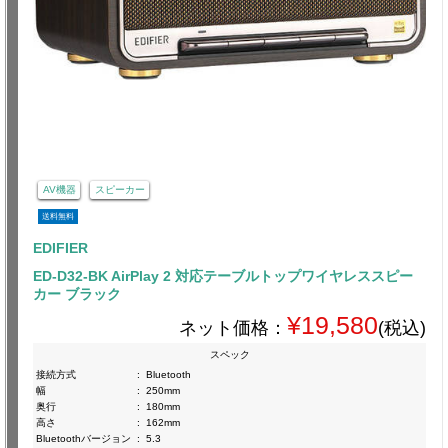
AV機器
スピーカー
送料無料
EDIFIER
ED-D32-BK AirPlay 2 対応テーブルトップワイヤレススピー
カー ブラック
¥19,580
ネット価格：
(税込)
スペック
接続方式
:
Bluetooth
幅
:
250mm
奥行
:
180mm
高さ
:
162mm
Bluetoothバージョン
:
5.3