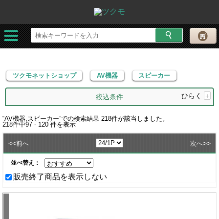
ツクモネットショップ
AV機器
スピーカー
ツクモネットショップ
AV機器
スピーカー
ひらく
+
絞込条件
“
AV機器,スピーカー
”での検索結果
218
件が該当しました。
218
件中
97 - 120
件を表示
<<
>>
前へ
次へ
並べ替え：
販売終了商品を表示しない