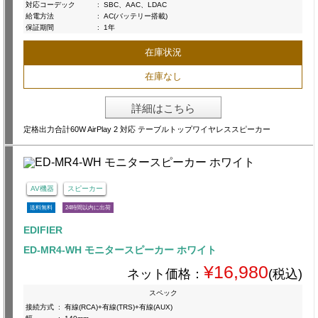
対応コーデック
:
SBC、AAC、LDAC
給電方法
:
AC(バッテリー搭載)
保証期間
:
1年
在庫状況
在庫なし
詳細はこちら
定格出力合計60W AirPlay 2 対応 テーブルトップワイヤレススピーカー
AV機器
スピーカー
送料無料
24時間以内に出荷
EDIFIER
ED-MR4-WH モニタースピーカー ホワイト
¥16,980
ネット価格：
(税込)
スペック
接続方式
:
有線(RCA)+有線(TRS)+有線(AUX)