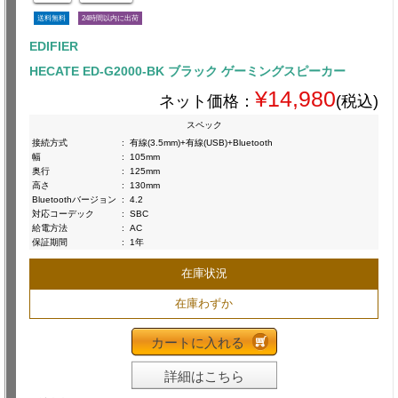
送料無料
24時間以内に出荷
EDIFIER
HECATE ED-G2000-BK ブラック ゲーミングスピーカー
¥14,980
ネット価格：
(税込)
スペック
接続方式
:
有線(3.5mm)+有線(USB)+Bluetooth
幅
:
105mm
奥行
:
125mm
高さ
:
130mm
Bluetoothバージョン
:
4.2
対応コーデック
:
SBC
給電方法
:
AC
保証期間
:
1年
在庫状況
在庫わずか
カートに入れる
詳細はこちら