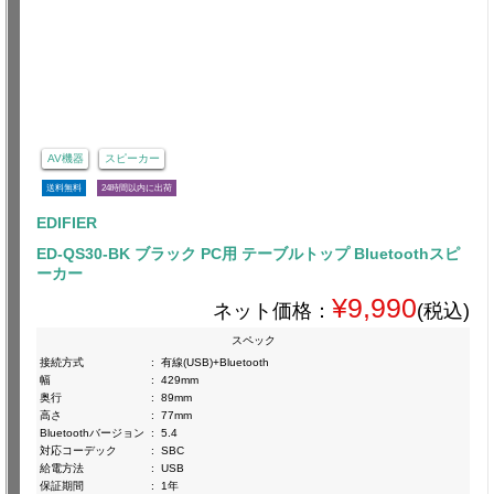
AV機器
スピーカー
送料無料
24時間以内に出荷
EDIFIER
ED-QS30-BK ブラック PC用 テーブルトップ Bluetoothスピ
ーカー
¥9,990
ネット価格：
(税込)
スペック
接続方式
:
有線(USB)+Bluetooth
幅
:
429mm
奥行
:
89mm
高さ
:
77mm
Bluetoothバージョン
:
5.4
対応コーデック
:
SBC
給電方法
:
USB
保証期間
:
1年