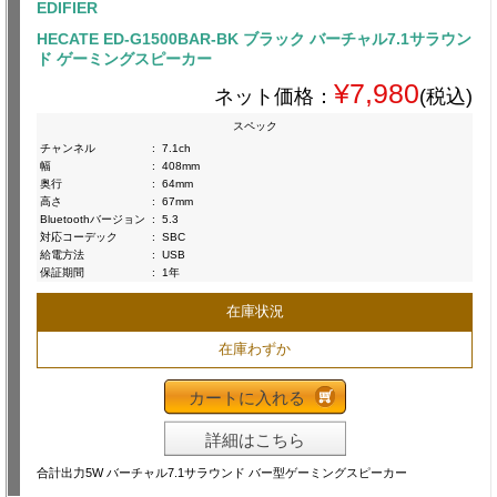
EDIFIER
HECATE ED-G1500BAR-BK ブラック バーチャル7.1サラウン
ド ゲーミングスピーカー
¥7,980
ネット価格：
(税込)
スペック
チャンネル
:
7.1ch
幅
:
408mm
奥行
:
64mm
高さ
:
67mm
Bluetoothバージョン
:
5.3
対応コーデック
:
SBC
給電方法
:
USB
保証期間
:
1年
在庫状況
在庫わずか
カートに入れる
詳細はこちら
合計出力5W バーチャル7.1サラウンド バー型ゲーミングスピーカー