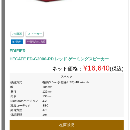
AV機器
スピーカー
送料無料
24時間以内に出荷
EDIFIER
HECATE ED-G2000-RD レッド ゲーミングスピーカー
¥16,640
ネット価格：
(税込)
スペック
接続方式
:
有線(3.5mm)+有線(USB)+Bluetooth
幅
:
105mm
奥行
:
125mm
高さ
:
130mm
Bluetoothバージョン
:
4.2
対応コーデック
:
SBC
給電方法
:
AC
保証期間
:
1年
在庫状況