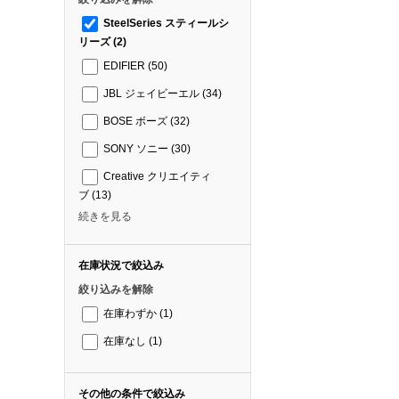
SteelSeries スティールシ
リーズ
(2)
EDIFIER
(50)
JBL ジェイビーエル
(34)
BOSE ボーズ
(32)
SONY ソニー
(30)
Creative クリエイティ
ブ
(13)
続きを見る
在庫状況で絞込み
絞り込みを解除
在庫わずか
(1)
在庫なし
(1)
その他の条件で絞込み