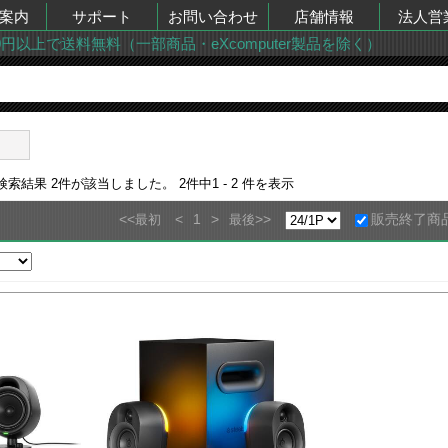
案内
サポート
お問い合わせ
店舗情報
法人営
00円以上で送料無料（一部商品・eXcomputer製品を除く）
ー
の検索結果
2
件が該当しました。
2
件中
1 - 2
件を表示
<<
<
1
>
>>
販売終了商
最初
最後