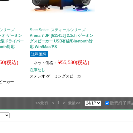
ールシリーズ
SteelSeries スティールシリーズ
 ステレオ ゲーミン
Arena 7 JP [61545J] 2.1ch ゲーミン
大型ドライバー
グスピーカー USB有線/Bluetooth対
ooth対応
応 Win/Mac/PS
送料無料
150(税込)
¥55,530(税込)
ネット価格：
在庫なし
ステレオ ゲーミングスピーカー
ピーカー
<<
<
1
>
>>
販売終了商
最初
最後