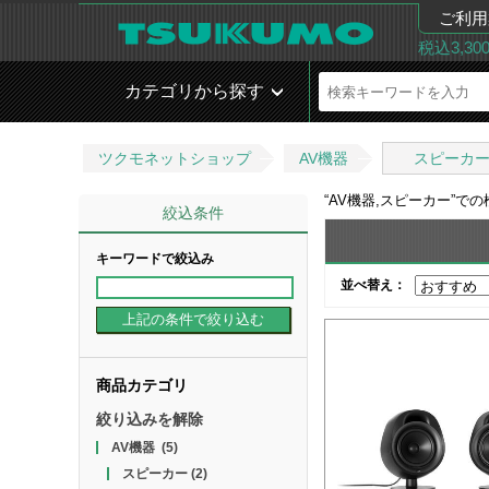
ご利用
税込3,3
カテゴリから探す
ツクモネットショップ
AV機器
スピーカ
“
AV機器,スピーカー
”で
絞込条件
キーワードで絞込み
並べ替え：
商品カテゴリ
絞り込みを解除
AV機器
(5)
スピーカー
(2)