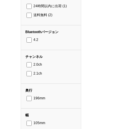
24時間以内に出荷
(1)
送料無料
(2)
Bluetoothバージョン
4.2
チャンネル
2.0ch
2.1ch
奥行
196mm
幅
105mm