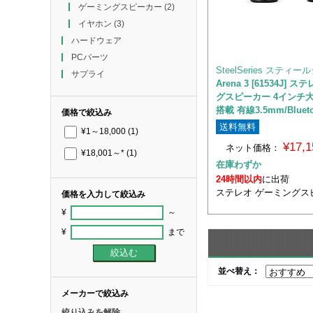
ゲーミングスピーカー
(2)
イヤホン
(3)
ハードウェア
PCパーツ
SteelSeries スティ
サプライ
Arena 3 [61534J]
グスピーカー 4インチ
搭載 有線3.5mm/Bluet
価格で絞込み
送料無料
¥1～18,000
(1)
¥17,
ネット価格：
¥18,001～*
(1)
在庫わずか
24時間以内
に出荷
ステレオ ゲーミングス
価格を入力して絞込み
¥
～
¥
まで
並べ替え：
メーカーで絞込み
絞り込みを解除