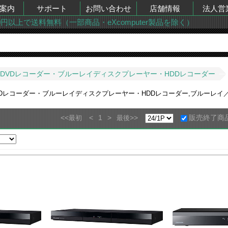
案内
サポート
お問い合わせ
店舗情報
法人営
00円以上で送料無料（一部商品・eXcomputer製品を除く）
DVDレコーダー・ブルーレイディスクプレーヤー・HDDレコーダー
VDレコーダー・ブルーレイディスクプレーヤー・HDDレコーダー,ブルーレイ
<<
<
1
>
>>
販売終了商
最初
最後