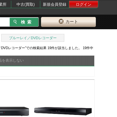
業所
中古(買取)
新規会員登録
ログイン
カート
ブルーレイ／DVDレコーダー
／DVDレコーダー
”での検索結果
19
件が該当しました。
19
件中
品を表示しない