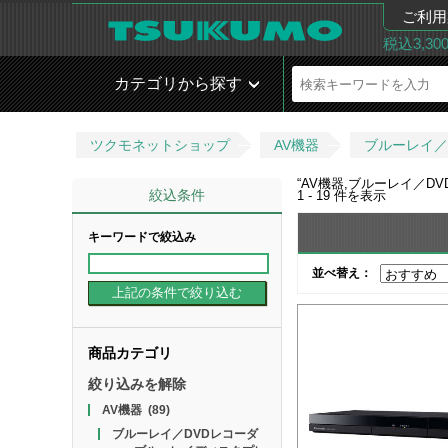
ご利用
税込3,3
カテゴリから探す
ツクモネットショップ
AV機器
ブルーレイ／
“
AV機器,ブルーレイ／D
絞込条件
1 - 19
件を表示
キーワードで絞込み
並べ替え：
商品カテゴリ
絞り込みを解除
AV機器
(89)
ブルーレイ／DVDレコーダ