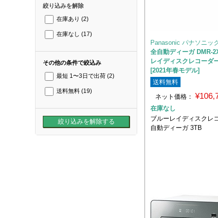
絞り込みを解除
在庫あり
(2)
在庫なし
(17)
Panasonic パナソニッ
全自動ディーガ DMR-2
レイディスクレコーダ
その他の条件で絞込み
[2021年春モデル]
最短 1〜3日で出荷
(2)
送料無料
送料無料
(19)
¥106
ネット価格：
在庫なし
ブルーレイディスクレ
自動ディーガ 3TB