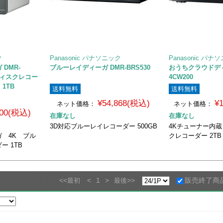
ク
Panasonic パナソニック
Panasonic パナ
DMR-
ブルーレイディーガ DMR-BRS530
おうちクラウドディ
ディスクレコー
4CW200
1TB
送料無料
送料無料
¥54,868(税込)
¥
ネット価格：
ネット価格：
000(税込)
在庫なし
在庫なし
3D対応ブルーレイレコーダー 500GB
4Kチューナー内蔵
 4K ブル
クレコーダー 2TB
 1TB
<<
<
1
>
>>
販売終了商
最初
最後