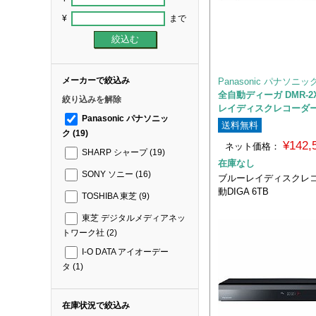
¥
まで
メーカーで絞込み
Panasonic パナソニッ
全自動ディーガ DMR-2
絞り込みを解除
レイディスクレコーダー
Panasonic パナソニッ
送料無料
ク
(19)
¥142
ネット価格：
SHARP シャープ
(19)
在庫なし
SONY ソニー
(16)
ブルーレイディスクレコ
動DIGA 6TB
TOSHIBA 東芝
(9)
東芝 デジタルメディアネッ
トワーク社
(2)
I-O DATA アイオーデー
タ
(1)
在庫状況で絞込み