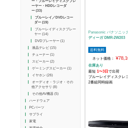
ー・ブルーレイディスクプレ
ーヤー・HDDレコーダ
ー
(33)
ブルーレイ／DVDレコー
ダー
(19)
ブルーレイディスクプレー
Panasonic パナソニッ
ヤー
(14)
ディーガ DMR-2W203
DVDプレーヤー
(1)
液晶テレビ
(15)
送料無料
チューナー
(1)
¥78,
ネット価格：
スピーカー
(2)
在庫あり
ゲーミングスピーカー
(1)
最短
1〜3日
で出荷
イヤホン
(26)
ブルーレイディスクレコ
2番組同時録画
オーディオ・ラジオ・その
他アクセサリ
(8)
その他AV機器
(5)
ハードウェア
PCパーツ
サプライ
家電
家電総合