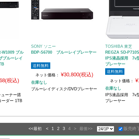
SONY ソニー
TOSHIBA 東芝
-W1009 ブル
BDP-S6700 ブルーレイプレーヤー
REGZA SD-P7
ザブルーレイ
IPS液晶採用 7
TB
プレーヤー
送料無料
送料無料
¥30,800(税込)
ネット価格：
668(税込)
¥
ネット価格：
在庫なし
在庫なし
ブルーレイディスク/DVDプレーヤー
チューナー搭
IPS液晶採用 7
ーダー 1TB
プレーヤー
<<
<
1
2
3
4
>
>>
販売終
最初
最後