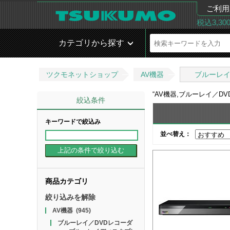
ご利用
税込3,3
カテゴリから探す
ツクモネットショップ
AV機器
ブルーレイ
“
AV機器,ブルーレイ／D
絞込条件
キーワードで絞込み
並べ替え：
商品カテゴリ
絞り込みを解除
AV機器
(945)
ブルーレイ／DVDレコーダ