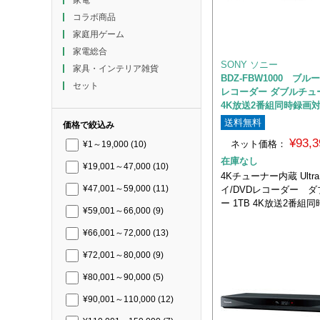
コラボ商品
家庭用ゲーム
家電総合
SONY ソニー
家具・インテリア雑貨
BDZ-FBW1000 ブ
セット
レコーダー ダブルチュー
4K放送2番組同時録画
送料無料
価格で絞込み
¥93,
ネット価格：
¥1～19,000
(10)
在庫なし
¥19,001～47,000
(10)
4Kチューナー内蔵 Ultr
イ/DVDレコーダー 
¥47,001～59,000
(11)
ー 1TB 4K放送2番組
¥59,001～66,000
(9)
¥66,001～72,000
(13)
¥72,001～80,000
(9)
¥80,001～90,000
(5)
¥90,001～110,000
(12)