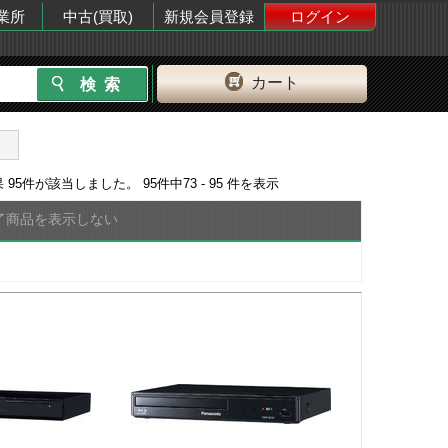
業所
中古(買取)
新規会員登録
ログイン
カート
果
95
件が該当しました。
95
件中
73 - 95
件を表示
了商品を表示しない