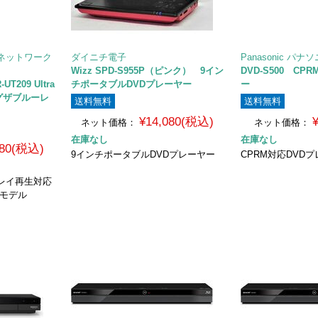
ネットワーク
ダイニチ電子
Panasonic パナ
Wizz SPD-S955P（ピンク） 9イン
DVD-S500 CP
T209 Ultra
チポータブルDVDプレーヤー
ー
グザブルーレ
送料無料
送料無料
¥14,080(税込)
ネット価格：
ネット価格：
在庫なし
在庫なし
980(税込)
9インチポータブルDVDプレーヤー
CPRM対応DVD
ルーレイ再生対応
Bモデル