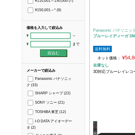
¥110,001～150,000
(7)
¥150,001～*
(9)
価格を入力して絞込み
Panasonic パナソニッ
¥
～
ブルーレイディーガ DMR
¥
まで
送料無料
¥54,
ネット価格：
在庫なし
メーカーで絞込み
3D対応ブルーレイレコー
Panasonic パナソニッ
ク
(33)
SHARP シャープ
(22)
SONY ソニー
(21)
TOSHIBA 東芝
(12)
I-O DATA アイオーデー
タ
(2)