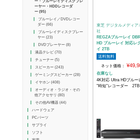
ー・ブルーレイディスクプレ
ーヤー・HDDレコーダ
ー
(95)
ブルーレイ／DVDレコー
ダー
(66)
東芝 デジタルメディア
社
ブルーレイディスクプレー
REGZAブルーレイ DBR-U
ヤー
(23)
HD ブルーレイ 対応レ
DVDプレーヤー
(8)
イ 2TB
液晶テレビ
(70)
送料無料
チューナー
(5)
¥49,
ネット価格：
スピーカー
(243)
在庫なし
ゲーミングスピーカー
(28)
4K対応 Ultra HDブ
イヤホン
(408)
"時短"レコーダー 2T
オーディオ・ラジオ・その
他アクセサリ
(80)
その他AV機器
(44)
ハードウェア
PCパーツ
サプライ
ソフト
家電