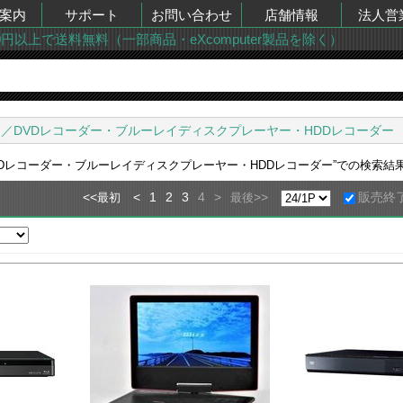
案内
サポート
お問い合わせ
店舗情報
法人営
00円以上で送料無料（一部商品・eXcomputer製品を除く）
／DVDレコーダー・ブルーレイディスクプレーヤー・HDDレコーダー
VDレコーダー・ブルーレイディスクプレーヤー・HDDレコーダー
”での検索結
<<
<
1
2
3
4
>
>>
販売終
最初
最後