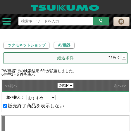
ツクモネットショップ
AV機器
ツクモネットショップ
AV機器
ひらく
+
絞込条件
“
AV機器
”での検索結果
6
件が該当しました。
6
件中
1 - 6
件を表示
<<
>>
前へ
次へ
並べ替え：
販売終了商品を表示しない