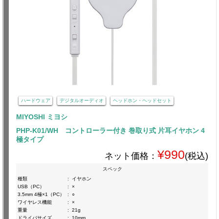
ハードウェア
デジタルオーディオ
ヘッドホン・ヘッドセット
MIYOSHI ミヨシ
PHP-K01/WH コントローラー付き 巻取り式 片耳イヤホン 4
極タイプ
¥990
ネット価格：
(税込)
スペック
種類
:
イヤホン
USB（PC）
:
×
3.5mm 4極×1（PC）
:
○
ワイヤレス機能
:
×
重量
:
21g
ドライバサイズ
:
10mm