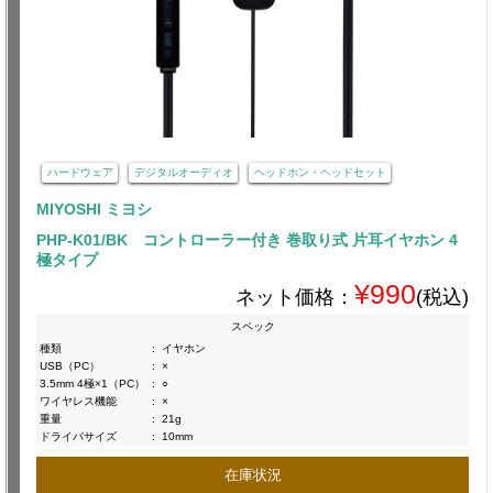
ハードウェア
デジタルオーディオ
ヘッドホン・ヘッドセット
MIYOSHI ミヨシ
PHP-K01/BK コントローラー付き 巻取り式 片耳イヤホン 4
極タイプ
¥990
ネット価格：
(税込)
スペック
種類
:
イヤホン
USB（PC）
:
×
3.5mm 4極×1（PC）
:
○
ワイヤレス機能
:
×
重量
:
21g
ドライバサイズ
:
10mm
在庫状況