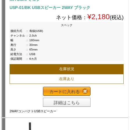
USP-01/BK USBスピーカー 2WAY ブラック
¥2,180
ネット価格：
(税込)
スペック
接続方式
:
有線(USB)
チャンネル
:
2.0ch
幅
:
180mm
奥行
:
30mm
高さ
:
65mm
給電方法
:
USB
保証期間
:
6カ月
在庫状況
在庫あり
カートに入れる
詳細はこちら
2WAYコンパクトUSBスピーカー