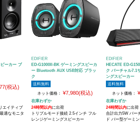
EDIFIER
EDIFIER
ースピーカー ブ
ED-G1000II-BK ゲーミングスピーカ
HECATE ED-G15
ー Bluetooth AUX USB対応 ブラッ
ク バーチャル7.
ク
ングスピーカー
送料無料
送料無料
977(税込)
¥7,980(税込)
ネット価格：
ネット価格：
在庫わずか
在庫わずか
リエイティブ
24時間以内
に出荷
24時間以内
に出荷
に最適なモニタ
トリプルモード接続 2.5インチ フル
合計出力5W バー
レンジゲーミングスピーカー
ド バー型ゲーミ