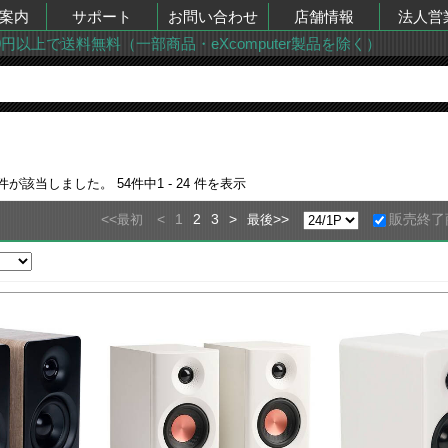
案内
サポート
お問い合わせ
店舗情報
法人営
00円以上で送料無料（一部商品・eXcomputer製品を除く）
件が該当しました。
54
件中
1 - 24
件を表示
<<
<
1
2
3
>
>>
販売終了
最初
最後