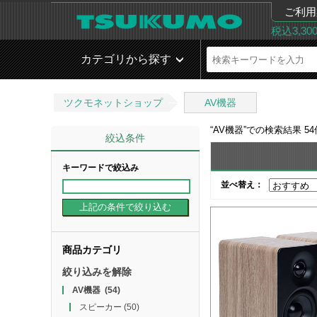
ご利用
税込3,3
カテゴリから探す
ツクモネットショップ
AV機器
“
AV機器
”での検索結果
54
絞込条件
キーワードで絞込み
並べ替え：
商品カテゴリ
絞り込みを解除
AV機器
(54)
スピーカー
(50)