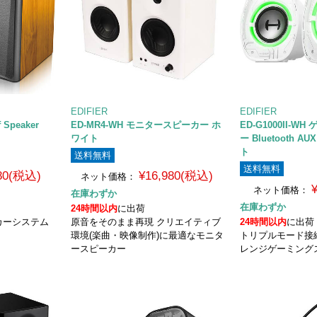
EDIFIER
EDIFIER
f Speaker
ED-MR4-WH モニタースピーカー ホ
ED-G1000II-
ワイト
ー Bluetooth A
ト
送料無料
送料無料
980(税込)
¥16,980(税込)
ネット価格：
ネット価格：
在庫わずか
在庫わずか
24時間以内
に出荷
カーシステム
原音をそのまま再現 クリエイティブ
24時間以内
に出荷
環境(楽曲・映像制作)に最適なモニタ
トリプルモード接続
ースピーカー
レンジゲーミング