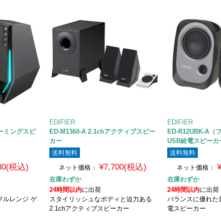
EDIFIER
EDIFIER
 ゲーミングスピ
ED-M1360-A 2.1chアクティブスピー
ED-R12UBK-A
カー
USB給電スピーカ
送料無料
送料無料
980(税込)
¥7,700(税込)
ネット価格：
ネット価格：
在庫わずか
在庫わずか
24時間以内
に出荷
24時間以内
に出荷
チフルレンジ ゲ
スタイリッシュなボディと迫力ある
バランスに優れた音
2.1chアクティブスピーカー
電スピーカー