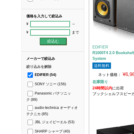
価格を入力して絞込み
¥
～
¥
まで
EDIFIER
R1000T4 2.0 Bookshel
System
メーカーで絞込み
送料無料
絞り込みを解除
¥6,
ネット価格：
EDIFIER
(54)
在庫限り
SONY ソニー
(156)
24時間以内
に出荷
ブックシェルフスピー
Panasonic パナソニッ
ク
(89)
audio-technica オーディオ
テクニカ
(85)
JBL ジェイビーエル
(53)
SHARP シャープ
(40)