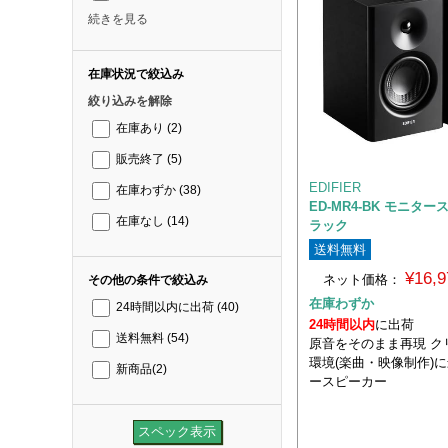
続きを見る
在庫状況で絞込み
絞り込みを解除
在庫あり
(2)
販売終了
(5)
EDIFIER
在庫わずか
(38)
ED-MR4-BK モニタ
在庫なし
(14)
ラック
送料無料
¥16,
ネット価格：
その他の条件で絞込み
在庫わずか
24時間以内に出荷
(40)
24時間以内
に出荷
送料無料
(54)
原音をそのまま再現 ク
環境(楽曲・映像制作)
新商品
(2)
ースピーカー