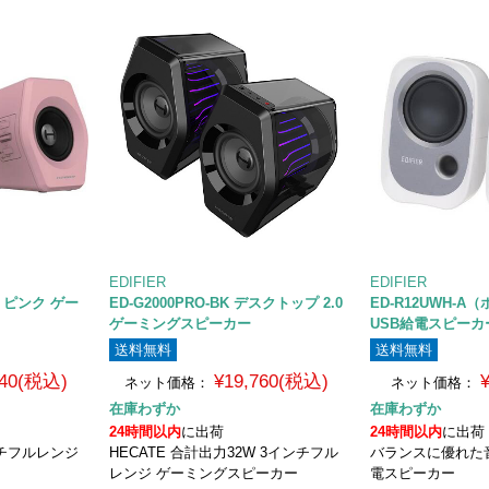
EDIFIER
EDIFIER
PK ピンク ゲー
ED-G2000PRO-BK デスクトップ 2.0
ED-R12UWH-A
ゲーミングスピーカー
USB給電スピーカ
送料無料
送料無料
640(税込)
¥19,760(税込)
ネット価格：
ネット価格：
在庫わずか
在庫わずか
24時間以内
に出荷
24時間以内
に出荷
ンチフルレンジ
HECATE 合計出力32W 3インチフル
バランスに優れた音
レンジ ゲーミングスピーカー
電スピーカー