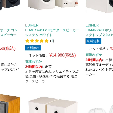
EDIFIER
EDIFIER
クオーク コン
ED-MR3-WH 2.0モニタースピーカー
ED-M60-WH 
0スピーカー
システム ホワイト
スクトップ 2.0
(
1
)
送料無料
850(税込)
送料無料
¥
ネット価格：
¥14,980(税込)
在庫わずか
ネット価格：
24時間以内
に出荷
在庫わずか
生用に設計さ
高解像度オーディ
24時間以内
に出荷
ップ2.0スピ
れたコンパクトデス
原音を忠実に再現 クリエイティブ環
ーカー
境(楽曲・映像制作)で活躍する モニ
タースピーカー