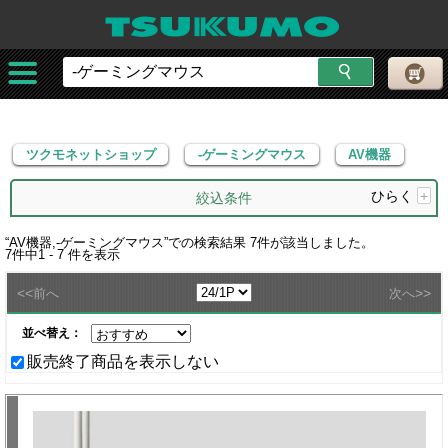
ツクモネットショップ
-ゲーミングマウス
AV機器
ツクモネットショップ
-ゲーミングマウス
AV機器
ひらく
+
絞込条件
“
AV機器,-ゲーミングマウス
”での検索結果
7
件が該当しました。
7
件中
1 - 7
件を表示
<<
>>
前へ
次へ
並べ替え：
販売終了商品を表示しない