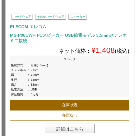
ハードウェア
その他ハードウェア
スピーカー
ELECOM エレコム
MS-P08UWH PCスピーカー USB給電モデル 3.5mmステレオ
ミニ接続
¥1,408
ネット価格：
(税込)
スペック
接続方式
:
有線(3.5mm)
チャンネル
:
2.0ch
幅
:
72mm
奥行
:
74mm
高さ
:
82mm
給電方法
:
USB
保証期間
:
6カ月
在庫状況
在庫なし
詳細はこちら