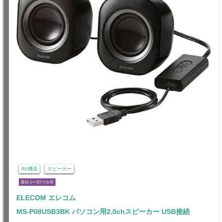
AV機器
スピーカー
最短 1〜3日で出荷
ELECOM エレコム
MS-P08USB3BK パソコン用2.0chスピーカー USB接続