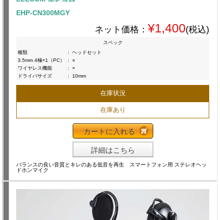
EHP-CN300MGY
¥1,400
ネット価格：
(税込)
スペック
種類
:
ヘッドセット
3.5mm 4極×1（PC）
:
○
ワイヤレス機能
:
×
ドライバサイズ
:
10mm
在庫状況
在庫あり
カートに入れる
詳細はこちら
バランスの良い音質とキレのある低音を再生 スマートフォン用 ステレオヘッ
ドホンマイク