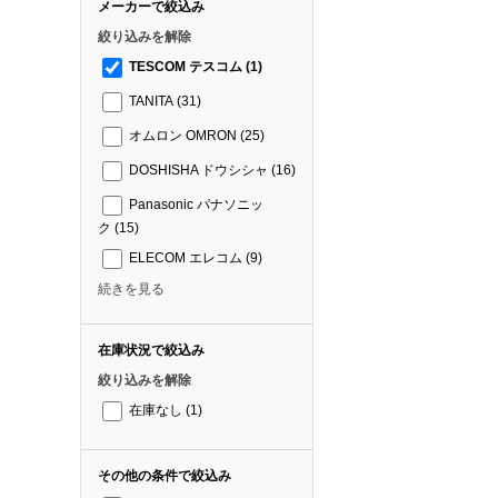
メーカーで絞込み
絞り込みを解除
TESCOM テスコム
(1)
TANITA
(31)
オムロン OMRON
(25)
DOSHISHA ドウシシャ
(16)
Panasonic パナソニッ
ク
(15)
ELECOM エレコム
(9)
続きを見る
在庫状況で絞込み
絞り込みを解除
在庫なし
(1)
その他の条件で絞込み