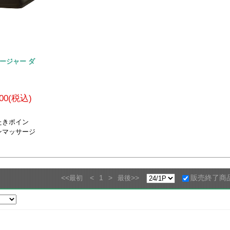
サージャー ダ
600(税込)
たきポイン
ンマッサージ
<<
<
1
>
>>
販売終了商
最初
最後