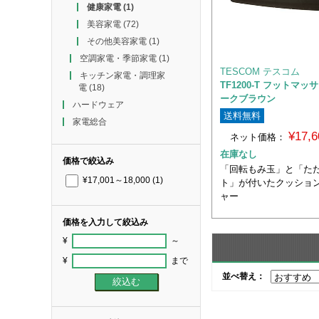
健康家電
(1)
美容家電
(72)
その他美容家電
(1)
空調家電・季節家電
(1)
TESCOM テスコム
キッチン家電・調理家
TF1200-T フットマッ
電
(18)
ークブラウン
ハードウェア
送料無料
家電総合
¥17,
ネット価格：
在庫なし
価格で絞込み
「回転もみ玉」と「た
¥17,001～18,000
(1)
ト」が付いたクッショ
ャー
価格を入力して絞込み
¥
～
¥
まで
並べ替え：