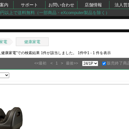
案内
サポート
お問い合わせ
店舗情報
法人営
00円以上で送料無料（一部商品・eXcomputer製品を除く）
家電
健康家電
,健康家電
”での検索結果
1
件が該当しました。
1
件中
1 - 1
件を表示
<<
<
1
>
>>
販売終了商
最初
最後