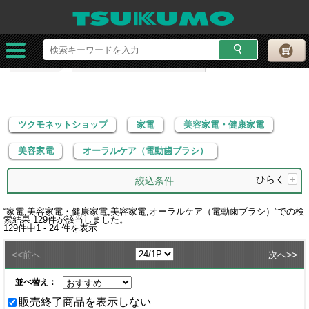
ツクモネットショップ
家電
美容家電・健康家電
美容家電
オーラルケア（電動歯ブラシ）
ツクモネットショップ
家電
美容家電・健康家電
美容家電
オーラルケア（電動歯ブラシ）
ひらく
+
絞込条件
“
家電,美容家電・健康家電,美容家電,オーラルケア（電動歯ブラシ）
”での検
索結果
129
件が該当しました。
129
件中
1 - 24
件を表示
<<
>>
前へ
次へ
並べ替え：
販売終了商品を表示しない