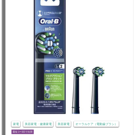
家電
美容家電・健康家電
美容家電
オーラルケア（電動歯ブラシ）
最短 1〜3日で出荷