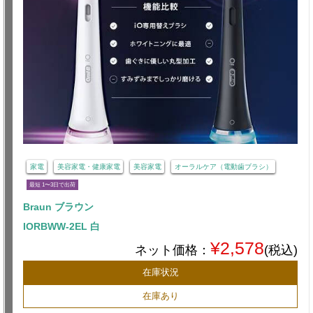
家電
美容家電・健康家電
美容家電
オーラルケア（電動歯ブラシ）
最短 1〜3日で出荷
Braun ブラウン
IORBWW-2EL 白
¥2,578
ネット価格：
(税込)
在庫状況
在庫あり