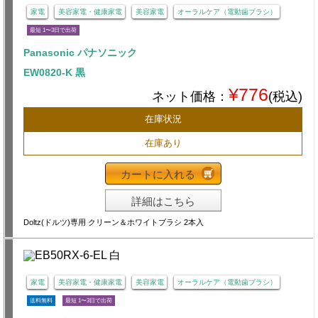
家電
美容家電・健康家電
美容家電
オーラルケア（電動歯ブラシ）
最短 1〜3日で出荷
Panasonic パナソニック
EW0820-K 黒
¥776
ネット価格：
(税込)
在庫状況
在庫あり
カートに入れる
詳細はこちら
Doltz(ドルツ)専用 クリーン＆ホワイトブラシ 2本入
家電
美容家電・健康家電
美容家電
オーラルケア（電動歯ブラシ）
送料無料
最短 1〜3日で出荷