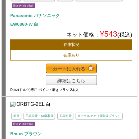
最短 1〜3日で出荷
Panasonic パナソニック
EW0860-W 白
¥543
ネット価格：
(税込)
在庫状況
在庫あり
カートに入れる
詳細はこちら
Doltz(ドルツ)専用 ポイント磨きブラシ 2本入
家電
美容家電・健康家電
美容家電
オーラルケア（電動歯ブラシ）
最短 1〜3日で出荷
Braun ブラウン