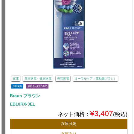
家電
美容家電・健康家電
美容家電
オーラルケア（電動歯ブラシ）
送料無料
最短 1〜3日で出荷
Braun ブラウン
EB18RX-3EL
¥3,407
ネット価格：
(税込)
在庫状況
在庫あり