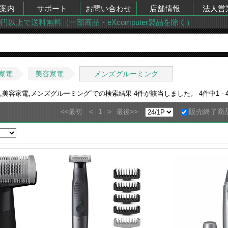
案内
サポート
お問い合わせ
店舗情報
法人営
00円以上で送料無料（一部商品・eXcomputer製品を除く）
家電
美容家電
メンズグルーミング
,美容家電,メンズグルーミング
”での検索結果
4
件が該当しました。
4
件中
1 - 
<<
<
1
>
>>
販売終了商
最初
最後