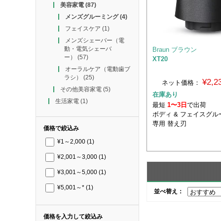
美容家電
(87)
メンズグルーミング
(4)
フェイスケア
(1)
メンズシェーバー（電
動・電気シェーバ
Braun ブラウン
ー）
(57)
XT20
オーラルケア（電動歯ブ
ラシ）
(25)
¥2,
ネット価格：
その他美容家電
(5)
在庫あり
生活家電
(1)
最短
1〜3日
で出荷
ボディ & フェイスグルー
専用 替え刃
価格で絞込み
¥1～2,000
(1)
¥2,001～3,000
(1)
¥3,001～5,000
(1)
¥5,001～*
(1)
並べ替え：
価格を入力して絞込み