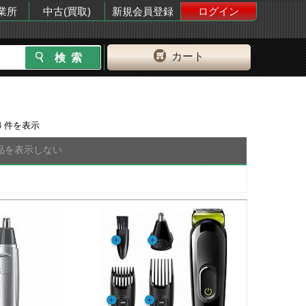
業所
中古(買取)
新規会員登録
ログイン
カート
4
件を表示
品を表示しない