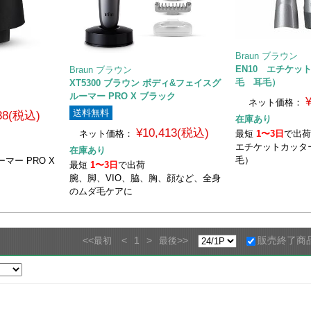
Braun ブラウン
EN10 エチケッ
Braun ブラウン
毛 耳毛）
XT5300 ブラウン ボディ&フェイスグ
ルーマー PRO X ブラック
ネット価格：
送料無料
238(税込)
在庫あり
¥10,413(税込)
ネット価格：
最短
1〜3日
で出
エチケットカッタ
在庫あり
毛）
マー PRO X
最短
1〜3日
で出荷
腕、脚、VIO、脇、胸、顔など、全身
のムダ毛ケアに
<<
<
1
>
>>
販売終了商
最初
最後