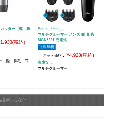
トカッター（髭 鼻
Braun ブラウン
マルチグルーマー メンズ 髭 鼻毛
MGK3221 充電式
¥1,933(税込)
送料無料
¥4,928(税込)
荷
ネット価格：
ー（髭 鼻毛 耳
在庫なし
マルチグルーマー
品を表示しない