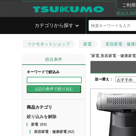
ご利用
税込3,3
カテゴリから探す
ツクモネットショップ
家電
美容家電・健康
“
家電,美容家電・健康家電
絞込条件
キーワードで絞込み
並べ替え：
商品カテゴリ
絞り込みを解除
家電
(93)
美容家電・健康家電
(92)