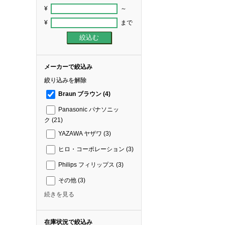
¥
～
¥
まで
メーカーで絞込み
絞り込みを解除
Braun ブラウン
(4)
Panasonic パナソニッ
ク
(21)
YAZAWA ヤザワ
(3)
ヒロ・コーポレーション
(3)
Philips フィリップス
(3)
その他
(3)
続きを見る
在庫状況で絞込み