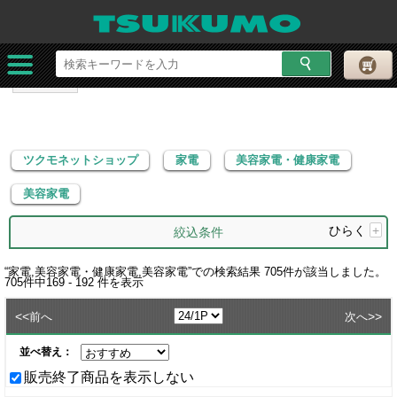
ツクモネットショップ
家電
美容家電・健康家電
美容家電
ツクモネットショップ
家電
美容家電・健康家電
美容家電
ひらく
+
絞込条件
“
家電,美容家電・健康家電,美容家電
”での検索結果
705
件が該当しました。
705
件中
169 - 192
件を表示
<<
>>
前へ
次へ
並べ替え：
販売終了商品を表示しない