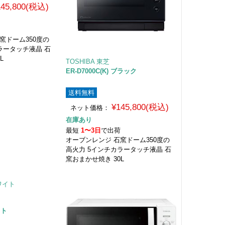
145,800(税込)
荷
窯ドーム350度の
ラータッチ液晶 石
L
TOSHIBA 東芝
ER-D7000C(K) ブラック
送料無料
¥145,800(税込)
ネット価格：
在庫あり
最短
1〜3日
で出荷
オーブンレンジ 石窯ドーム350度の
高火力 5インチカラータッチ液晶 石
窯おまかせ焼き 30L
イト