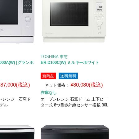
TOSHIBA 東芝
00A(W) [グランホ
ER-D100C(W) ミルキーホワイト
新商品
送料無料
187,000(税込)
¥80,080(税込)
ネット価格：
在庫なし
ンレンジ 石窯ド
オーブンレンジ 石窯ドーム 上下ヒー
モデル
ター式 8つ目赤外線センサー搭載 30L