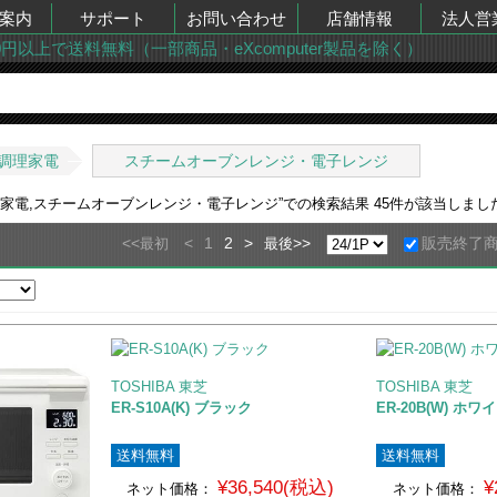
案内
サポート
お問い合わせ
店舗情報
法人営
00円以上で送料無料（一部商品・eXcomputer製品を除く）
調理家電
スチームオーブンレンジ・電子レンジ
理家電,スチームオーブンレンジ・電子レンジ
”での検索結果
45
件が該当しまし
<<
<
1
2
>
>>
販売終了
最初
最後
TOSHIBA 東芝
TOSHIBA 東芝
ER-S10A(K) ブラック
ER-20B(W) ホワ
送料無料
送料無料
¥36,540(税込)
¥
ネット価格：
ネット価格：