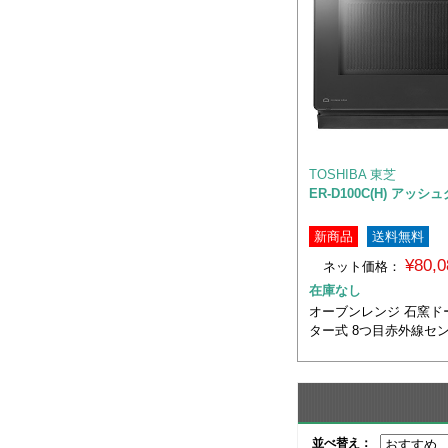
TOSHIBA 東芝
ER-D100C(H) アッ
新商品
送料無料
¥80,
ネット価格：
在庫なし
オーブンレンジ 石窯ド
ター式 8つ目赤外線セン
並べ替え：