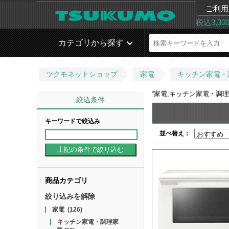
ご利用
税込3,3
カテゴリから探す
ツクモネットショップ
家電
キッチン家電・
“
家電,キッチン家電・調
絞込条件
キーワードで絞込み
並べ替え：
商品カテゴリ
絞り込みを解除
家電
(126)
キッチン家電・調理家