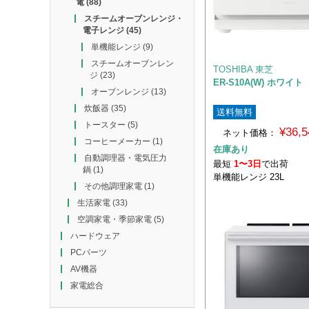
電
(88)
スチームオーブンレンジ・
電子レンジ
(45)
単機能レンジ
(9)
スチームオーブンレン
TOSHIBA 東芝
ジ
(23)
ER-S10A(W) ホワイト
オーブンレンジ
(13)
炊飯器
(35)
送料無料
トースター
(5)
¥36,
ネット価格：
コーヒーメーカー
(1)
在庫あり
自動調理器・電気圧力
最短
1〜3日
で出荷
鍋
(1)
単機能レンジ 23L
その他調理家電
(1)
生活家電
(33)
空調家電・季節家電
(5)
ハードウェア
PCパーツ
AV機器
家電総合