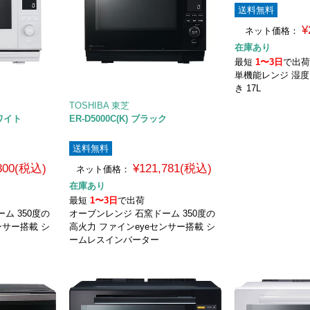
送料無料
¥
ネット価格：
在庫あり
最短
1〜3日
で出
単機能レンジ 湿度
き 17L
TOSHIBA 東芝
ホワイト
ER-D5000C(K) ブラック
送料無料
,800(税込)
¥121,781(税込)
ネット価格：
在庫あり
最短
1〜3日
で出荷
ム 350度の
オーブンレンジ 石窯ドーム 350度の
ンサー搭載 シ
高火力 ファインeyeセンサー搭載 シ
ームレスインバーター