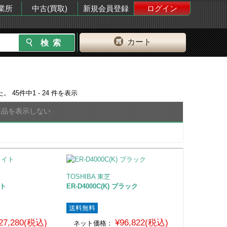
業所
中古(買取)
新規会員登録
ログイン
カート
た。
45
件中
1 - 24
件を表示
商品を表示しない
TOSHIBA 東芝
イト
ER-D4000C(K) ブラック
送料無料
27,280(税込)
¥96,822(税込)
ネット価格：