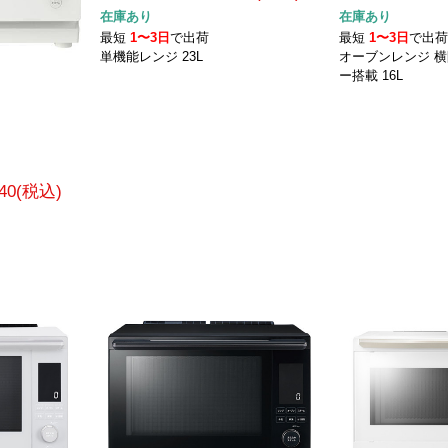
在庫あり
在庫あり
最短
1〜3日
で出荷
最短
1〜3日
で出
単機能レンジ 23L
オーブンレンジ 横
ー搭載 16L
540(税込)