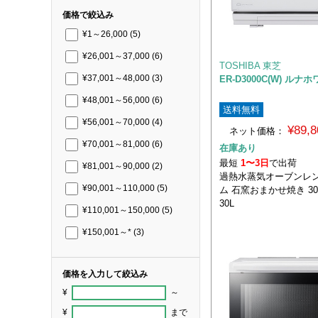
価格で絞込み
¥1～26,000
(5)
¥26,001～37,000
(6)
TOSHIBA 東芝
ER-D3000C(W) ルナ
¥37,001～48,000
(3)
¥48,001～56,000
(6)
送料無料
¥56,001～70,000
(4)
¥89,
ネット価格：
¥70,001～81,000
(6)
在庫あり
最短
1〜3日
で出荷
¥81,001～90,000
(2)
過熱水蒸気オーブンレン
¥90,001～110,000
(5)
ム 石窯おまかせ焼き 3
30L
¥110,001～150,000
(5)
¥150,001～*
(3)
価格を入力して絞込み
¥
～
¥
まで