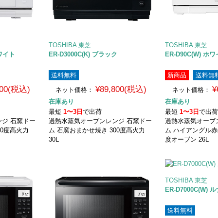
TOSHIBA 東芝
TOSHIBA 東芝
ホワイト
ER-D3000C(K) ブラック
ER-D90C(W) ホ
送料無料
新商品
送料無
800(税込)
¥89,800(税込)
¥
ネット価格：
ネット価格：
在庫あり
在庫あり
最短
1〜3日
で出荷
最短
1〜3日
で出
ジ 石窯ドー
過熱水蒸気オーブンレンジ 石窯ドー
過熱水蒸気オーブ
00度高火力
ム 石窯おまかせ焼き 300度高火力
ム ハイアングル赤
30L
度オーブン 26L
TOSHIBA 東芝
ER-D7000C(W)
送料無料