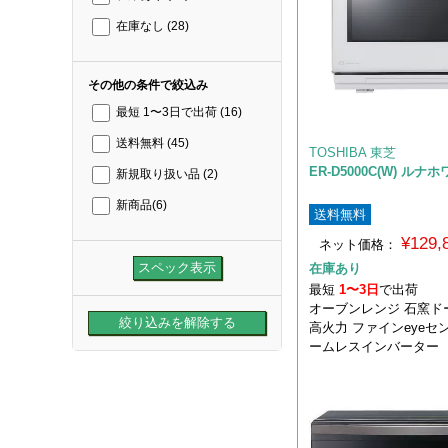
在庫なし
(28)
その他の条件で絞込み
最短 1〜3日で出荷
(16)
送料無料
(45)
TOSHIBA 東芝
ER-D5000C(W) ルナ
新規取り扱い品
(2)
新商品
(6)
送料無料
¥129
ネット価格：
在庫あり
最短
1〜3日
で出荷
オーブンレンジ 石窯ドー
高火力 ファインeyeセ
ームレスインバーター