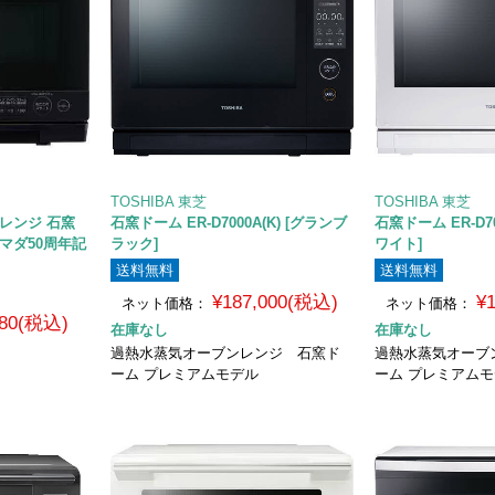
TOSHIBA 東芝
TOSHIBA 東芝
ブンレンジ 石窯
石窯ドーム ER-D7000A(K) [グランブ
石窯ドーム ER-D70
ヤマダ50周年記
ラック]
ワイト]
送料無料
送料無料
¥187,000(税込)
¥
ネット価格：
ネット価格：
280(税込)
在庫なし
在庫なし
過熱水蒸気オーブンレンジ 石窯ド
過熱水蒸気オーブ
ーム プレミアムモデル
ーム プレミアム