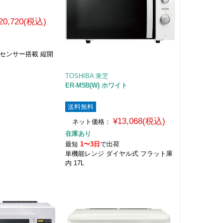
20,720(税込)
荷
センサー搭載 縦開
TOSHIBA 東芝
ER-M5B(W) ホワイト
送料無料
¥13,068(税込)
ネット価格：
在庫あり
最短
1〜3日
で出荷
単機能レンジ ダイヤル式 フラット庫
内 17L