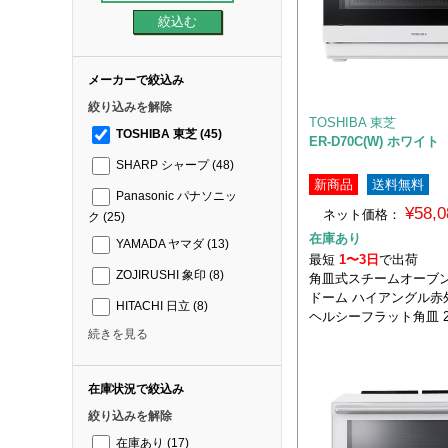
メーカーで絞込み
絞り込みを解除
TOSHIBA 東芝
TOSHIBA 東芝
(45)
ER-D70C(W) ホワイト
SHARP シャープ
(48)
新商品
送料無料
Panasonic パナソニッ
¥58,
ネット価格：
ク
(25)
在庫あり
YAMADA ヤマダ
(13)
最短
1〜3日
で出荷
ZOJIRUSHI 象印
(8)
角皿式スチームオーブン
ドーム ハイアングル赤
HITACHI 日立
(8)
ヘルシーフラット角皿 2
続きを見る
在庫状況で絞込み
絞り込みを解除
在庫あり
(17)