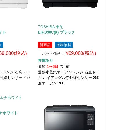
TOSHIBA 東芝
ワイト
ER-D90C(K) ブラック
料
新商品
送料無料
69,080(税込)
¥69,080(税込)
ネット価格：
在庫あり
荷
最短
1〜3日
で出荷
ンレンジ 石窯ドー
過熱水蒸気オーブンレンジ 石窯ドー
外線センサー 250
ム ハイアングル赤外線センサー 250
度オーブン 26L
 ルナホワイト