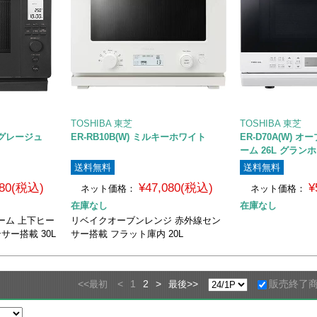
TOSHIBA 東芝
TOSHIBA 東芝
シュグレージュ
ER-RB10B(W) ミルキーホワイト
ER-D70A(W) 
ーム 26L グラン
送料無料
送料無料
080(税込)
¥47,080(税込)
¥
ネット価格：
ネット価格：
在庫なし
在庫なし
ーム 上下ヒー
リベイクオーブンレンジ 赤外線セン
サー搭載 30L
サー搭載 フラット庫内 20L
<<
<
1
2
>
>>
販売終了
最初
最後