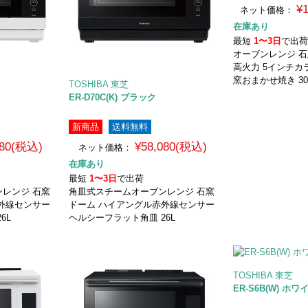
¥
ネット価格：
在庫あり
最短
1〜3日
で出
オーブンレンジ 石
高火力 5インチカ
窯おまかせ焼き 30
TOSHIBA 東芝
ER-D70C(K) ブラック
新商品
送料無料
080(税込)
¥58,080(税込)
ネット価格：
在庫あり
最短
1〜3日
で出荷
レンジ 石窯
角皿式スチームオーブンレンジ 石窯
外線センサー
ドーム ハイアングル赤外線センサー
6L
ヘルシーフラット角皿 26L
TOSHIBA 東芝
ER-S6B(W) ホワ