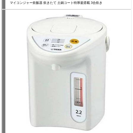
マイコンジャー炊飯器 炊きたて 土鍋コート特厚釜搭載 3合炊き