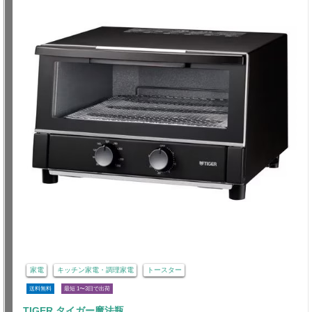
家電
キッチン家電・調理家電
トースター
送料無料
最短 1〜3日で出荷
TIGER タイガー魔法瓶