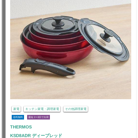
家電
キッチン家電・調理家電
その他調理家電
送料無料
最短 1〜3日で出荷
THERMOS
KSD8ADR ディープレッド