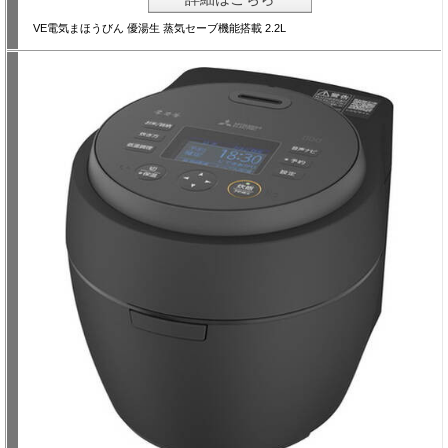
VE電気まほうびん 優湯生 蒸気セーブ機能搭載 2.2L