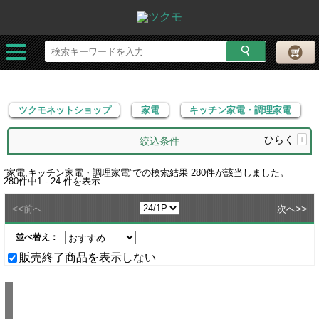
ツクモネットショップ
家電
キッチン家電・調理家電
ツクモネットショップ
家電
キッチン家電・調理家電
ひらく
+
絞込条件
“
家電,キッチン家電・調理家電
”での検索結果
280
件が該当しました。
280
件中
1 - 24
件を表示
<<
>>
前へ
次へ
並べ替え：
販売終了商品を表示しない