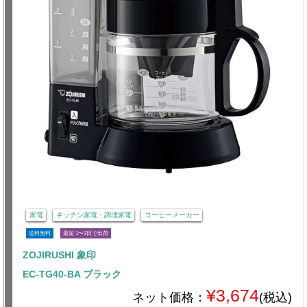
家電
キッチン家電・調理家電
コーヒーメーカー
送料無料
最短 1〜3日で出荷
ZOJIRUSHI 象印
EC-TG40-BA ブラック
¥3,674
ネット価格：
(税込)