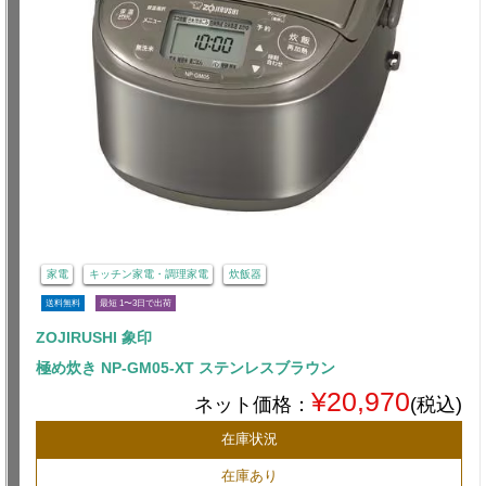
家電
キッチン家電・調理家電
炊飯器
送料無料
最短 1〜3日で出荷
ZOJIRUSHI 象印
極め炊き NP-GM05-XT ステンレスブラウン
¥20,970
ネット価格：
(税込)
在庫状況
在庫あり