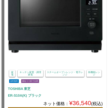
家
キッチン家電・調理
スチームオーブンレンジ・電子レ
単機能レン
電
家電
ンジ
ジ
送料無料
最短 1〜3日で出荷
TOSHIBA 東芝
ER-S10A(K) ブラック
¥36,540
ネット価格：
(税込)