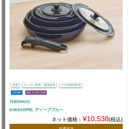
家電
キッチン家電・調理家電
その他調理家電
送料無料
最短 1〜3日で出荷
THERMOS
KSE8ADPBL ディープブルー
¥10,538
ネット価格：
(税込)
在庫状況