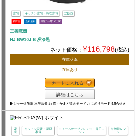
家電
キッチン家電・調理家電
炊飯器
新商品
送料無料
最短 1〜3日で出荷
三菱電機
NJ-BW10J-B 炭漆黒
¥116,798
ネット価格：
(税込)
在庫状況
在庫あり
カートに入れる
詳細はこちら
IHジャー炊飯器 本炭炊釜 紬 真・かまど炊きモード おにぎりモード 5.5合炊き
家
キッチン家電・調理
スチームオーブンレンジ・電子レ
単機能レン
電
家電
ンジ
ジ