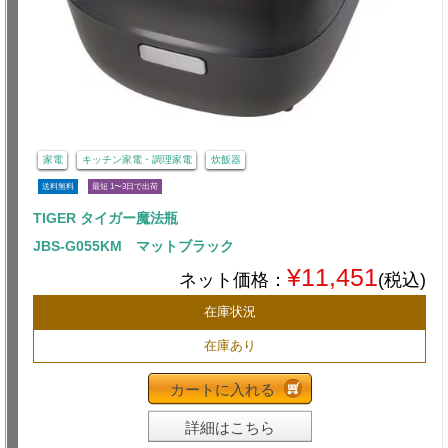
家電
キッチン家電・調理家電
炊飯器
送料無料
最短 1〜3日で出荷
TIGER タイガー魔法瓶
JBS-G055KM マットブラック
¥11,451
ネット価格：
(税込)
在庫状況
在庫あり
カートに入れる
詳細はこちら