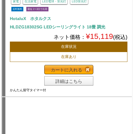
家電
生活家電
LED電球・蛍光灯
LED蛍光灯
送料無料
最短 1〜3日で出荷
HotaluX ホタルクス
HLDZG18302SG LEDシーリングライト 18畳 調光
¥15,119
ネット価格：
(税込)
在庫状況
在庫あり
カートに入れる
詳細はこちら
かんたん留守タイマー付