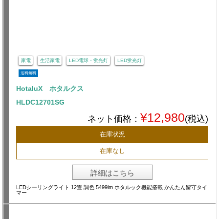
家電
生活家電
LED電球・蛍光灯
LED蛍光灯
送料無料
HotaluX ホタルクス
HLDC12701SG
¥12,980
ネット価格：
(税込)
在庫状況
在庫なし
詳細はこちら
LEDシーリングライト 12畳 調色 5499lm ホタルック機能搭載 かんたん留守タイ
マー