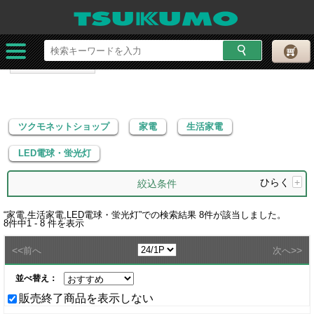
ツクモネットショップ
家電
生活家電
LED電球・蛍光灯
ツクモネットショップ
家電
生活家電
LED電球・蛍光灯
ひらく
+
絞込条件
“
家電,生活家電,LED電球・蛍光灯
”での検索結果
8
件が該当しました。
8
件中
1 - 8
件を表示
<<
>>
前へ
次へ
並べ替え：
販売終了商品を表示しない