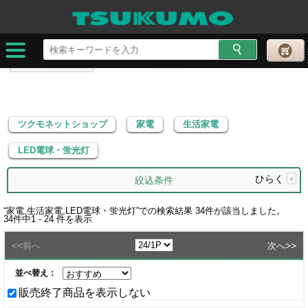
ツクモネットショップ
家電
生活家電
LED電球・蛍光灯
ツクモネットショップ
家電
生活家電
LED電球・蛍光灯
ひらく
+
絞込条件
“
家電,生活家電,LED電球・蛍光灯
”での検索結果
34
件が該当しました。
34
件中
1 - 24
件を表示
<<
>>
前へ
次へ
並べ替え：
販売終了商品を表示しない