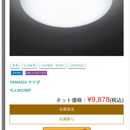
家電
生活家電
LED電球・蛍光灯
LED蛍光灯
送料無料
最短 1〜3日で出荷
YAMADA ヤマダ
YLLW10BP
¥9,878
ネット価格：
(税込)
在庫状況
在庫限り