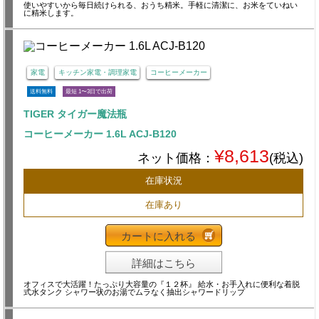
使いやすいから毎日続けられる、おうち精米。手軽に清潔に、お米をていねい
に精米します。
家電
キッチン家電・調理家電
コーヒーメーカー
送料無料
最短 1〜3日で出荷
TIGER タイガー魔法瓶
コーヒーメーカー 1.6L ACJ-B120
¥8,613
ネット価格：
(税込)
在庫状況
在庫あり
カートに入れる
詳細はこちら
オフィスで大活躍！たっぷり大容量の『１２杯』 給水・お手入れに便利な着脱
式水タンク シャワー状のお湯でムラなく抽出シャワードリップ