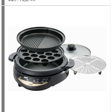
本体ガード丸洗いＯＫ