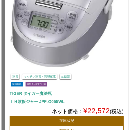
家電
キッチン家電・調理家電
炊飯器
送料無料
最短 1〜3日で出荷
TIGER タイガー魔法瓶
ＩＨ炊飯ジャー JPF-G055WL
¥22,572
ネット価格：
(税込)
在庫状況