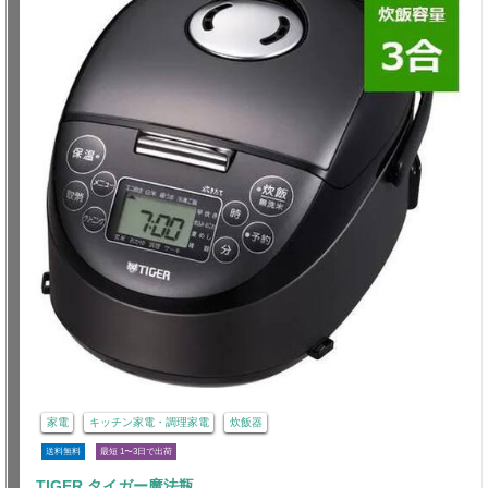
家電
キッチン家電・調理家電
炊飯器
送料無料
最短 1〜3日で出荷
TIGER タイガー魔法瓶