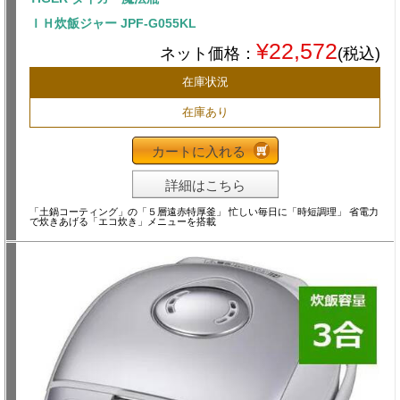
ＩＨ炊飯ジャー JPF-G055KL
¥22,572
ネット価格：
(税込)
在庫状況
在庫あり
カートに入れる
詳細はこちら
「土鍋コーティング」の「５層遠赤特厚釜」 忙しい毎日に「時短調理」 省電力
で炊きあげる「エコ炊き」メニューを搭載