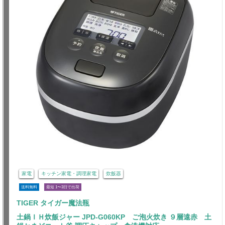
家電
キッチン家電・調理家電
炊飯器
送料無料
最短 1〜3日で出荷
TIGER タイガー魔法瓶
土鍋ＩＨ炊飯ジャー JPD-G060KP ご泡火炊き ９層遠赤 土