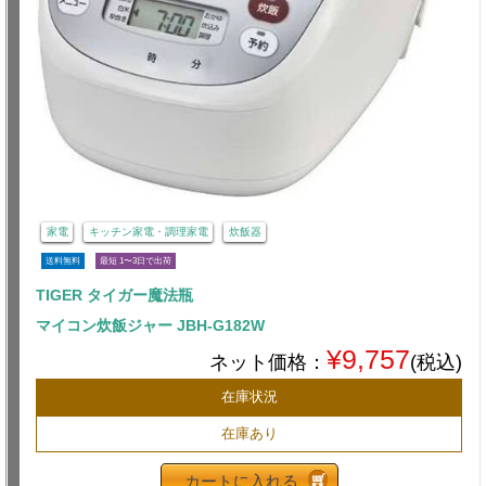
家電
キッチン家電・調理家電
炊飯器
送料無料
最短 1〜3日で出荷
TIGER タイガー魔法瓶
マイコン炊飯ジャー JBH-G182W
¥9,757
ネット価格：
(税込)
在庫状況
在庫あり
カートに入れる