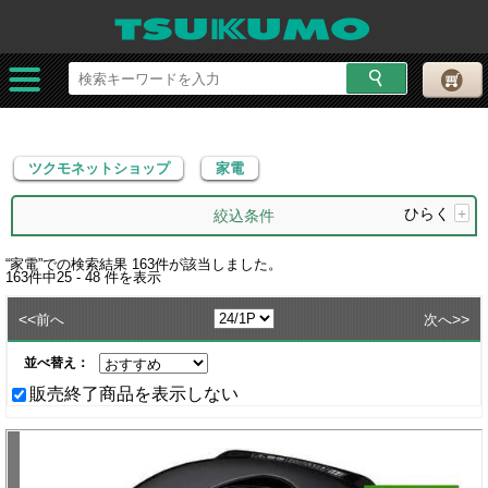
ツクモネットショップ
家電
ツクモネットショップ
家電
ひらく
+
絞込条件
“
家電
”での検索結果
163
件が該当しました。
163
件中
25 - 48
件を表示
<<
>>
前へ
次へ
並べ替え：
販売終了商品を表示しない