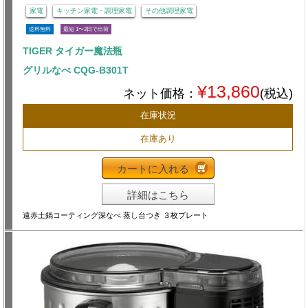
家電
キッチン家電・調理家電
その他調理家電
送料無料
最短 1〜3日で出荷
TIGER タイガー魔法瓶
グリルなべ CQG-B301T
¥13,860
ネット価格：
(税込)
在庫状況
在庫あり
カートに入れる
詳細はこちら
遠赤土鍋コーティング深なべ 蒸し台つき ３枚プレート