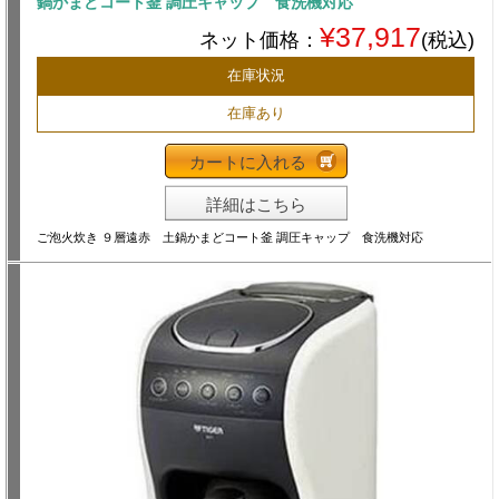
鍋かまどコート釜 調圧キャップ 食洗機対応
¥37,917
ネット価格：
(税込)
在庫状況
在庫あり
カートに入れる
詳細はこちら
ご泡火炊き ９層遠赤 土鍋かまどコート釜 調圧キャップ 食洗機対応