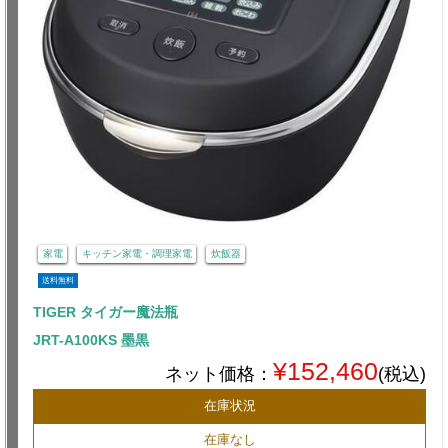
家電
キッチン家電・調理家電
炊飯器
送料無料
TIGER タイガー魔法瓶
JRT-A100KS 墨黒
¥152,460
ネット価格：
(税込)
在庫状況
在庫なし