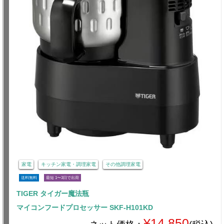
家電
キッチン家電・調理家電
その他調理家電
送料無料
最短 1〜3日で出荷
TIGER タイガー魔法瓶
マイコンフードプロセッサー SKF-H101KD
¥14,850