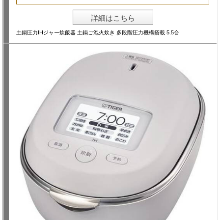
詳細はこちら
土鍋圧力IHジャー炊飯器 土鍋ご泡火炊き 多段階圧力機構搭載 5.5合