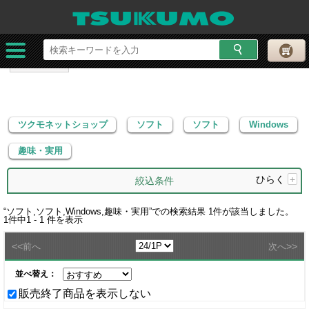
ツクモネットショップ
ソフト
ソフト
Windows
趣味・実用
ツクモネットショップ
ソフト
ソフト
Windows
趣味・実用
ひらく
+
絞込条件
“
ソフト,ソフト,Windows,趣味・実用
”での検索結果
1
件が該当しました。
1
件中
1 - 1
件を表示
<<
>>
前へ
次へ
並べ替え：
販売終了商品を表示しない