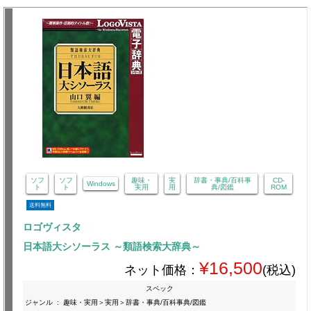
ソフ
ソフ
趣味・
実
辞書・事典/百科事
CD-
Windows
ト
ト
実用
用
典/図鑑
ROM
送料無料
ロゴヴィスタ
日本語大シソーラス ～類語検索大辞典～
¥16,500
ネット価格：
(税込)
スペック
ジャンル
:
趣味・実用＞実用＞辞書・事典/百科事典/図鑑