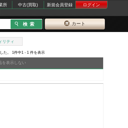
業所
中古(買取)
新規会員登録
ログイン
カート
ィリティ
ました。
1
件中
1 - 1
件を表示
品を表示しない