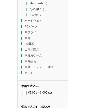
Macintosh
(5)
その他OS
(5)
その他
(7)
ハードウェア
PCパーツ
サプライ
家電
AV機器
コラボ商品
家庭用ゲーム
家電総合
家具・インテリア雑貨
セット
価格で絞込み
¥2,001～3,000
(1)
価格を入力して絞込み