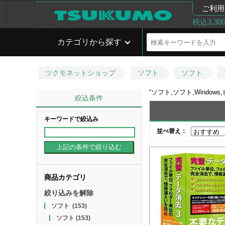
ご利用
税込3,3
カテゴリから探す
ツクモネットショップ
ソフト
ソフト
“
ソフト,ソフト,Windo
絞込条件
キーワードで絞込み
並べ替え：
商品カテゴリ
絞り込みを解除
ソフト
(153)
ソフト
(153)