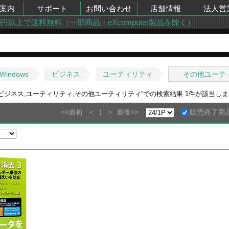
案内
サポート
お問い合わせ
店舗情報
法人営
00円以上で送料無料（一部商品・eXcomputer製品を除く）
Windows
ビジネス
ユーティリティ
その他ユーテ
ws,ビジネス,ユーティリティ,その他ユーティリティ
”での検索結果
1
件が該当し
<<
<
1
>
>>
販売終了商
最初
最後