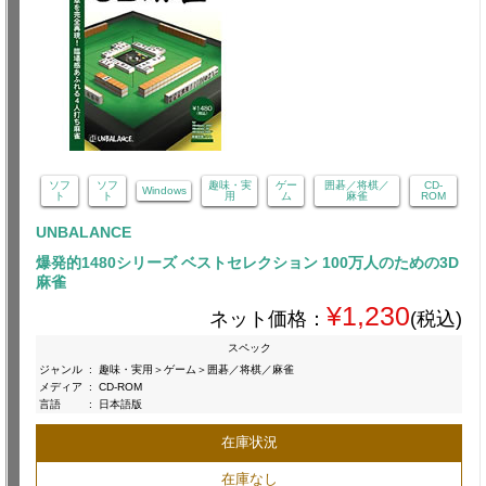
ソフ
ソフ
趣味・実
ゲー
囲碁／将棋／
CD-
Windows
ト
ト
用
ム
麻雀
ROM
UNBALANCE
爆発的1480シリーズ ベストセレクション 100万人のための3D
麻雀
¥1,230
ネット価格：
(税込)
スペック
ジャンル
:
趣味・実用＞ゲーム＞囲碁／将棋／麻雀
メディア
:
CD-ROM
言語
:
日本語版
在庫状況
在庫なし