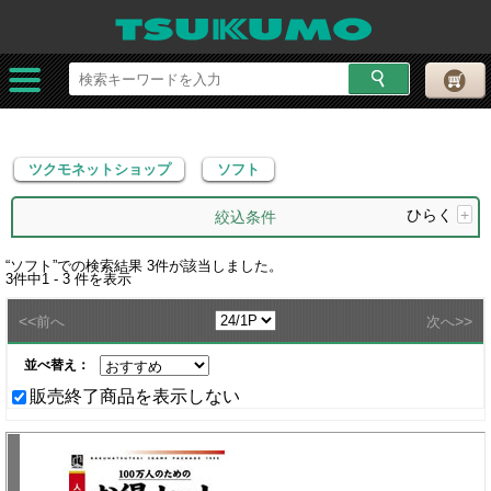
ツクモネットショップ
ソフト
ツクモネットショップ
ソフト
ひらく
+
絞込条件
“
ソフト
”での検索結果
3
件が該当しました。
3
件中
1 - 3
件を表示
<<
>>
前へ
次へ
並べ替え：
販売終了商品を表示しない