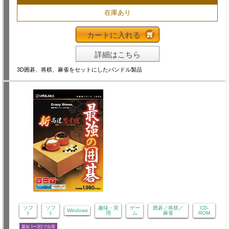
在庫あり
カートに入れる
詳細はこちら
3D囲碁、将棋、麻雀をセットにしたバンドル製品
ソフ
ソフ
趣味・実
ゲー
囲碁／将棋／
CD-
Windows
ト
ト
用
ム
麻雀
ROM
最短 1〜3日で出荷