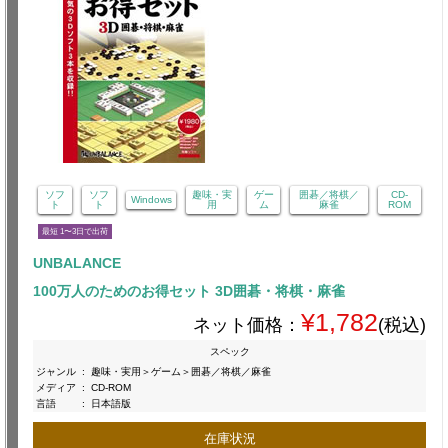
ソフ
ソフ
趣味・実
ゲー
囲碁／将棋／
CD-
Windows
ト
ト
用
ム
麻雀
ROM
最短 1〜3日で出荷
UNBALANCE
100万人のためのお得セット 3D囲碁・将棋・麻雀
¥1,782
ネット価格：
(税込)
スペック
ジャンル
:
趣味・実用＞ゲーム＞囲碁／将棋／麻雀
メディア
:
CD-ROM
言語
:
日本語版
在庫状況