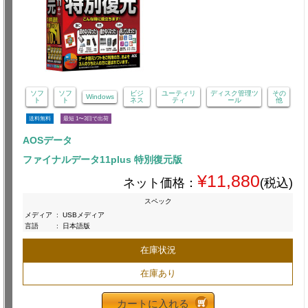
ソフ
ソフ
ビジ
ユーティリ
ディスク管理ツ
その
Windows
ト
ト
ネス
ティ
ール
他
送料無料
最短 1〜3日で出荷
AOSデータ
ファイナルデータ11plus 特別復元版
¥11,880
ネット価格：
(税込)
スペック
メディア
:
USBメディア
言語
:
日本語版
在庫状況
在庫あり
カートに入れる