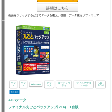
詳細はこちら
画面をクリックするだけでデータを復元、復旧 データ復元ソフトウェア
ソフ
ソフ
ビジ
ユーティリ
ディスク管理
CD-
Windows
ト
ト
ネス
ティ
ツール
ROM
送料無料
AOSデータ
ファイナル丸ごとバックアップ(V14) 1台版