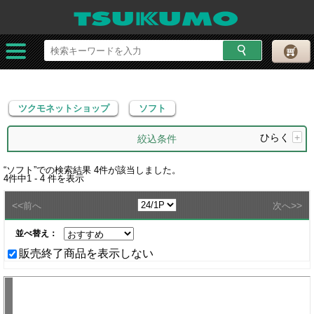
ツクモネットショップ
ソフト
ツクモネットショップ
ソフト
ひらく
+
絞込条件
“
ソフト
”での検索結果
4
件が該当しました。
4
件中
1 - 4
件を表示
<<
>>
前へ
次へ
並べ替え：
販売終了商品を表示しない