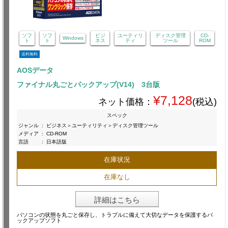
ソフ
ソフ
ビジ
ユーティリ
ディスク管理
CD-
Windows
ト
ト
ネス
ティ
ツール
ROM
送料無料
AOSデータ
ファイナル丸ごとバックアップ(V14) 3台版
¥7,128
ネット価格：
(税込)
スペック
ジャンル
:
ビジネス＞ユーティリティ＞ディスク管理ツール
メディア
:
CD-ROM
言語
:
日本語版
在庫状況
在庫なし
詳細はこちら
パソコンの状態を丸ごと保存し、トラブルに備えて大切なデータを保護するバ
ックアップソフト