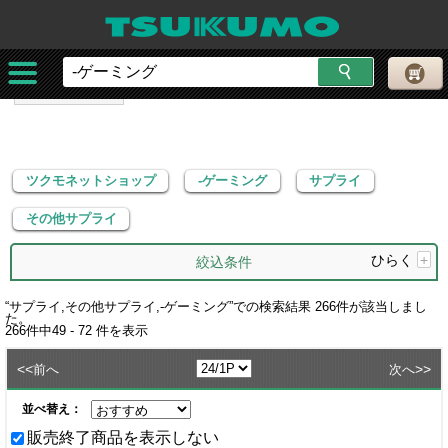
ツクモネットショップ
-ゲーミング
サプライ
その他サプライ
ツクモネットショップ
-ゲーミング
サプライ
その他サプライ
ひらく
+
絞込条件
“
サプライ,その他サプライ,-ゲーミング
”での検索結果
266
件が該当しまし
た。
266
件中
49 - 72
件を表示
<<
>>
前へ
次へ
並べ替え：
販売終了商品を表示しない