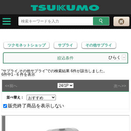
ツクモネットショップ
サプライ
その他サプライ
ツクモネットショップ
サプライ
その他サプライ
ひらく
+
絞込条件
“
サプライ,その他サプライ
”での検索結果
6
件が該当しました。
6
件中
1 - 6
件を表示
<<
>>
前へ
次へ
並べ替え：
販売終了商品を表示しない