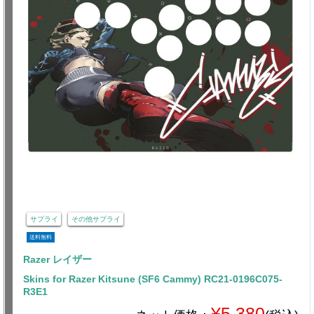
サプライ
その他サプライ
送料無料
Razer レイザー
Skins for Razer Kitsune (SF6 Cammy) RC21-0196C075-
R3E1
¥5,380