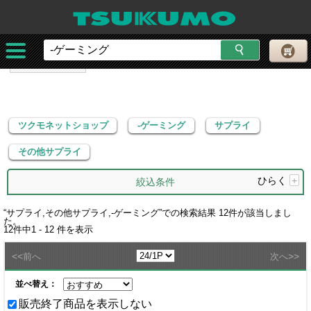
ツクモネットショップ
-ゲーミング
サプライ
その他サプライ
ツクモネットショップ
-ゲーミング
サプライ
その他サプライ
ひらく
+
絞込条件
“
サプライ,その他サプライ,-ゲーミング
”での検索結果
12
件が該当しまし
た。
12
件中
1 - 12
件を表示
<<
>>
前へ
次へ
並べ替え：
販売終了商品を表示しない