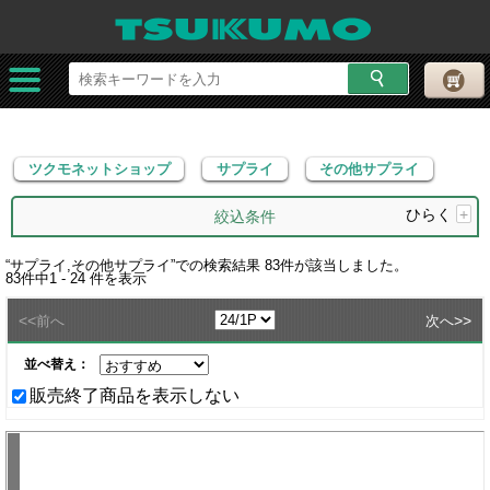
ツクモネットショップ
サプライ
その他サプライ
ツクモネットショップ
サプライ
その他サプライ
ひらく
+
絞込条件
“
サプライ,その他サプライ
”での検索結果
83
件が該当しました。
83
件中
1 - 24
件を表示
<<
>>
前へ
次へ
並べ替え：
販売終了商品を表示しない