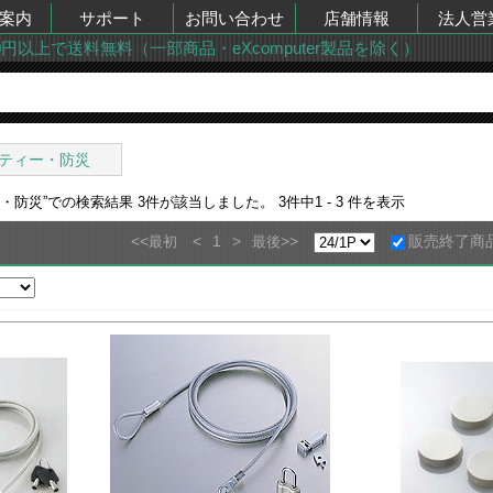
案内
サポート
お問い合わせ
店舗情報
法人営
00円以上で送料無料（一部商品・eXcomputer製品を除く）
ティー・防災
ー・防災
”での検索結果
3
件が該当しました。
3
件中
1 - 3
件を表示
<<
<
1
>
>>
販売終了商
最初
最後