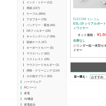
インク・トナー
(12)
用紙
(107)
ケーブル
(864)
ELECOM エレコム
アダプター
(78)
ESL-19 シリアルポ
バッテリー・電池
(46)
ィワイヤー
OAフィルター
(28)
¥1,
ネット価格：
キャリングバッグ
(99)
在庫なし
収納ケース
(47)
シリンダー錠一体型セ
キーボードカバー
(5)
イヤー
マウスパッド
(82)
リストレスト
(26)
マウスコードホルダー
(1)
掃除・クリーニング
(114)
その他サプライ
(83)
並べ替え：
ハードウェア
PCパーツ
家電
AV機器
家電総合