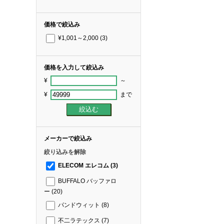
価格で絞込み
¥1,001～2,000
(3)
価格を入力して絞込み
¥
～
¥
まで
メーカーで絞込み
絞り込みを解除
ELECOM エレコム
(3)
BUFFALO バッファロ
ー
(20)
パンドウィット
(8)
不二ラテックス
(7)