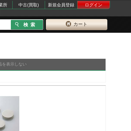
業所
中古(買取)
新規会員登録
ログイン
カート
品を表示しない