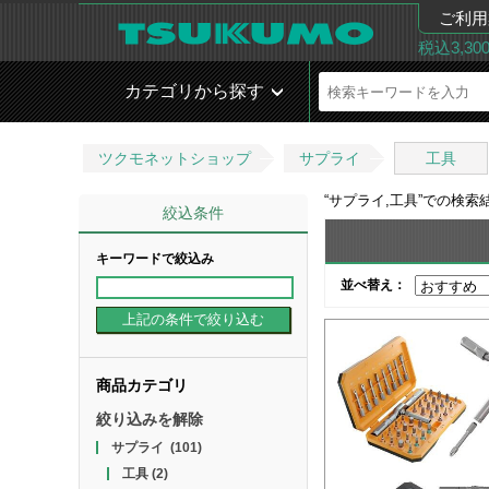
ご利用
税込3,3
カテゴリから探す
ツクモネットショップ
サプライ
工具
“
サプライ,工具
”での検索
絞込条件
キーワードで絞込み
並べ替え：
商品カテゴリ
絞り込みを解除
サプライ
(101)
工具
(2)