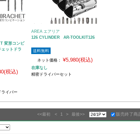
AREA エアリア
126 CYLINDER AR-TOOLKIT126
HET 変形コンビ
チェットドラ
送料無料
¥5,980(税込)
ネット価格：
在庫なし
980(税込)
精密ドライバーセット
ドライバー
<<
<
1
>
>>
販売終了商
最初
最後