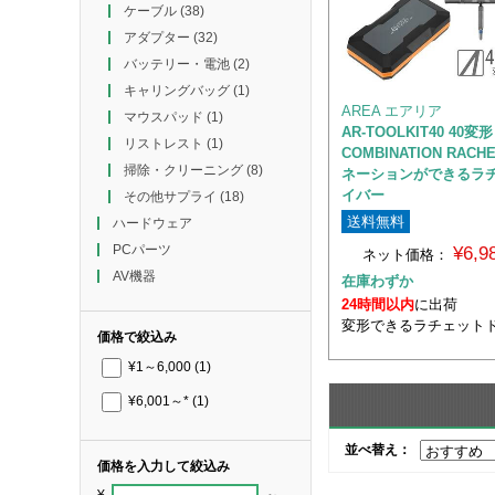
ケーブル
(38)
アダプター
(32)
バッテリー・電池
(2)
キャリングバッグ
(1)
AREA エアリア
マウスパッド
(1)
AR-TOOLKIT40 40変形
リストレスト
(1)
COMBINATION RAC
掃除・クリーニング
(8)
ネーションができるラ
イバー
その他サプライ
(18)
送料無料
ハードウェア
PCパーツ
¥6,
ネット価格：
AV機器
在庫わずか
24時間以内
に出荷
変形できるラチェット
価格で絞込み
¥1～6,000
(1)
¥6,001～*
(1)
並べ替え：
価格を入力して絞込み
¥
～