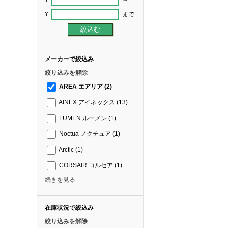
¥
まで
メーカーで絞込み
絞り込みを解除
AREA エアリア
(2)
AINEX アイネックス
(13)
LUMEN ルーメン
(1)
Noctua ノクチュア
(1)
Arctic
(1)
CORSAIR コルセア
(1)
続きを見る
在庫状況で絞込み
絞り込みを解除