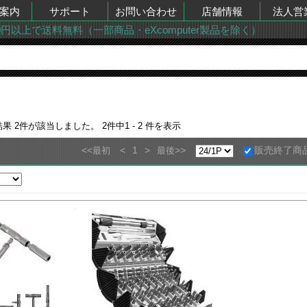
案内
サポート
お問い合わせ
店舗情報
法人営
00円以上で送料無料（一部商品・eXcomputer製品を除く）
結果
2
件が該当しました。
2
件中
1 - 2
件を表示
<<
<
1
>
>>
販売終了商
最初
最後