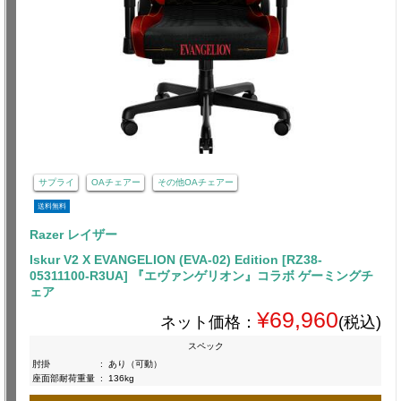
サプライ
OAチェアー
その他OAチェアー
送料無料
Razer レイザー
Iskur V2 X EVANGELION (EVA-02) Edition [RZ38-
05311100-R3UA] 『エヴァンゲリオン』コラボ ゲーミングチ
ェア
¥69,960
ネット価格：
(税込)
スペック
肘掛
:
あり（可動）
座面部耐荷重量
:
136kg