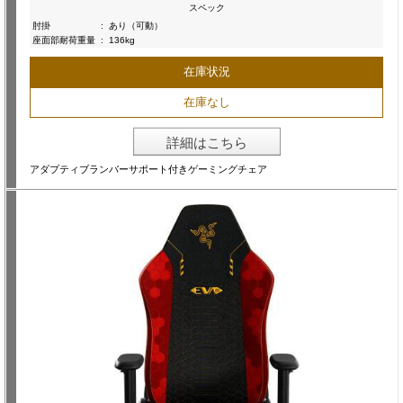
スペック
肘掛
:
あり（可動）
座面部耐荷重量
:
136kg
在庫状況
在庫なし
詳細はこちら
アダプティブランバーサポート付きゲーミングチェア