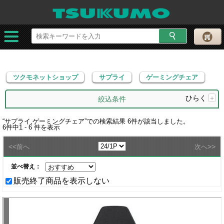
ツクモネットショップ
サプライ
ゲーミングチェア
ツクモネットショップ
サプライ
ゲーミングチェア
ひらく
+
絞込条件
“
サプライ,ゲーミングチェア
”での検索結果
6
件が該当しました。
6
件中
1 - 6
件を表示
<<
>>
前へ
次へ
並べ替え：
販売終了商品を表示しない