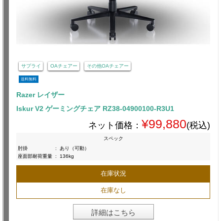
サプライ
OAチェアー
その他OAチェアー
送料無料
Razer レイザー
Iskur V2 ゲーミングチェア RZ38-04900100-R3U1
¥99,880
ネット価格：
(税込)
スペック
肘掛
:
あり（可動）
座面部耐荷重量
:
136kg
在庫状況
在庫なし
詳細はこちら