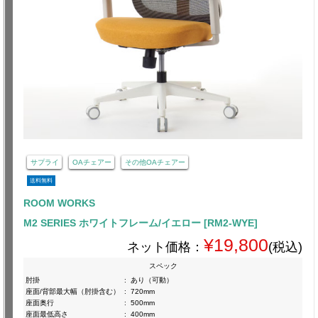
サプライ
OAチェアー
その他OAチェアー
送料無料
ROOM WORKS
M2 SERIES ホワイトフレーム/イエロー [RM2-WYE]
¥19,800
ネット価格：
(税込)
スペック
肘掛
:
あり（可動）
座面/背部最大幅（肘掛含む）
:
720mm
座面奥行
:
500mm
座面最低高さ
:
400mm