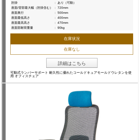
肘掛
:
あり（可動）
座面/背部最大幅（肘掛含む）
:
720mm
座面奥行
:
500mm
座面最低高さ
:
400mm
座面最高高さ
:
470mm
座面部耐荷重量
:
90kg
在庫状況
在庫なし
詳細はこちら
可動式ランバーサポート 耐久性に優れたコールドキュアモールドウレタンを使
用 オフィスチェア