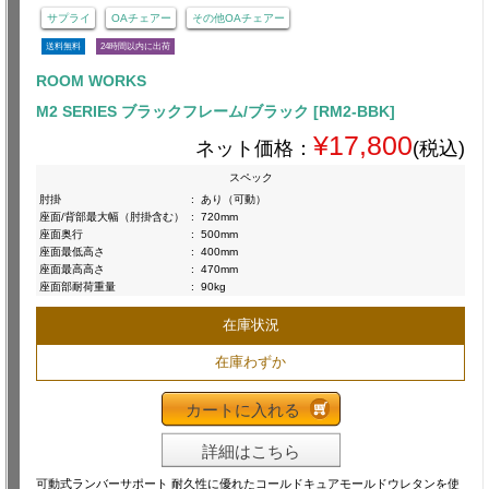
サプライ
OAチェアー
その他OAチェアー
送料無料
24時間以内に出荷
ROOM WORKS
M2 SERIES ブラックフレーム/ブラック [RM2-BBK]
¥17,800
ネット価格：
(税込)
スペック
肘掛
:
あり（可動）
座面/背部最大幅（肘掛含む）
:
720mm
座面奥行
:
500mm
座面最低高さ
:
400mm
座面最高高さ
:
470mm
座面部耐荷重量
:
90kg
在庫状況
在庫わずか
カートに入れる
詳細はこちら
可動式ランバーサポート 耐久性に優れたコールドキュアモールドウレタンを使