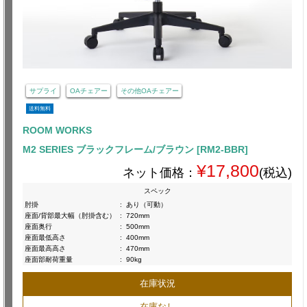
サプライ
OAチェアー
その他OAチェアー
送料無料
ROOM WORKS
M2 SERIES ブラックフレーム/ブラウン [RM2-BBR]
¥17,800
ネット価格：
(税込)
スペック
肘掛
:
あり（可動）
座面/背部最大幅（肘掛含む）
:
720mm
座面奥行
:
500mm
座面最低高さ
:
400mm
座面最高高さ
:
470mm
座面部耐荷重量
:
90kg
在庫状況
在庫なし