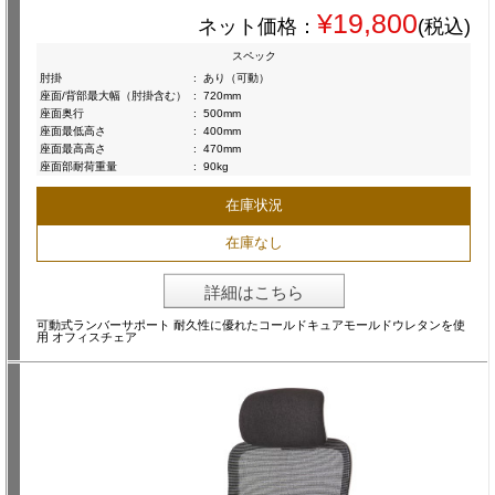
¥19,800
ネット価格：
(税込)
スペック
肘掛
:
あり（可動）
座面/背部最大幅（肘掛含む）
:
720mm
座面奥行
:
500mm
座面最低高さ
:
400mm
座面最高高さ
:
470mm
座面部耐荷重量
:
90kg
在庫状況
在庫なし
詳細はこちら
可動式ランバーサポート 耐久性に優れたコールドキュアモールドウレタンを使
用 オフィスチェア