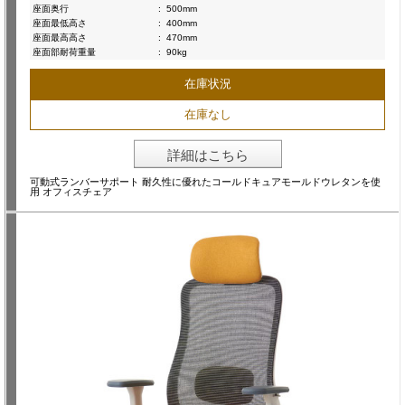
座面奥行
:
500mm
座面最低高さ
:
400mm
座面最高高さ
:
470mm
座面部耐荷重量
:
90kg
在庫状況
在庫なし
詳細はこちら
可動式ランバーサポート 耐久性に優れたコールドキュアモールドウレタンを使
用 オフィスチェア