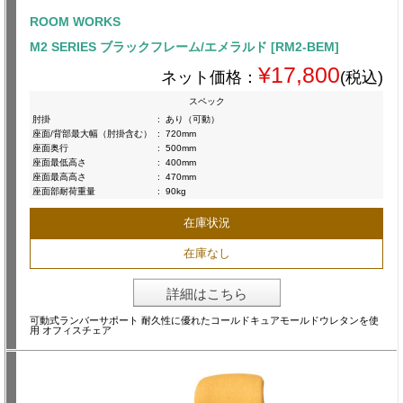
ROOM WORKS
M2 SERIES ブラックフレーム/エメラルド [RM2-BEM]
¥17,800
ネット価格：
(税込)
スペック
肘掛
:
あり（可動）
座面/背部最大幅（肘掛含む）
:
720mm
座面奥行
:
500mm
座面最低高さ
:
400mm
座面最高高さ
:
470mm
座面部耐荷重量
:
90kg
在庫状況
在庫なし
詳細はこちら
可動式ランバーサポート 耐久性に優れたコールドキュアモールドウレタンを使
用 オフィスチェア