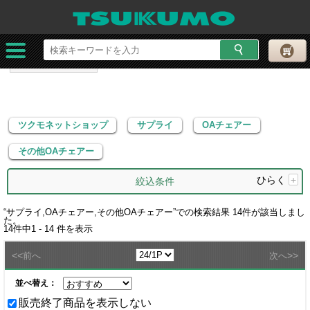
ツクモネットショップ
サプライ
OAチェアー
その他OAチェアー
ツクモネットショップ
サプライ
OAチェアー
その他OAチェアー
ひらく
+
絞込条件
“
サプライ,OAチェアー,その他OAチェアー
”での検索結果
14
件が該当しまし
た。
14
件中
1 - 14
件を表示
<<
>>
前へ
次へ
並べ替え：
販売終了商品を表示しない