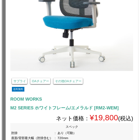
サプライ
OAチェアー
その他OAチェアー
送料無料
ROOM WORKS
M2 SERIES ホワイトフレーム/エメラルド [RM2-WEM]
¥19,800
ネット価格：
(税込)
スペック
肘掛
:
あり（可動）
座面/背部最大幅（肘掛含む）
:
720mm