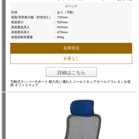
スペック
肘掛
:
あり（可動）
座面/背部最大幅（肘掛含む）
:
720mm
座面奥行
:
500mm
座面最低高さ
:
400mm
座面最高高さ
:
470mm
座面部耐荷重量
:
90kg
在庫状況
在庫なし
詳細はこちら
可動式ランバーサポート 耐久性に優れたコールドキュアモールドウレタンを使
用 オフィスチェア