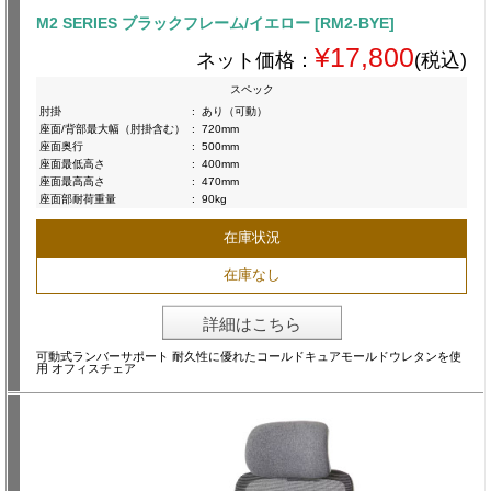
M2 SERIES ブラックフレーム/イエロー [RM2-BYE]
¥17,800
ネット価格：
(税込)
スペック
肘掛
:
あり（可動）
座面/背部最大幅（肘掛含む）
:
720mm
座面奥行
:
500mm
座面最低高さ
:
400mm
座面最高高さ
:
470mm
座面部耐荷重量
:
90kg
在庫状況
在庫なし
詳細はこちら
可動式ランバーサポート 耐久性に優れたコールドキュアモールドウレタンを使
用 オフィスチェア