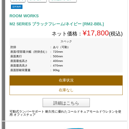
送料無料
ROOM WORKS
M2 SERIES ブラックフレーム/ネイビー [RM2-BBL]
¥17,800
ネット価格：
(税込)
スペック
肘掛
:
あり（可動）
座面/背部最大幅（肘掛含む）
:
720mm
座面奥行
:
500mm
座面最低高さ
:
400mm
座面最高高さ
:
470mm
座面部耐荷重量
:
90kg
在庫状況
在庫なし
詳細はこちら
可動式ランバーサポート 耐久性に優れたコールドキュアモールドウレタンを使
用 オフィスチェア