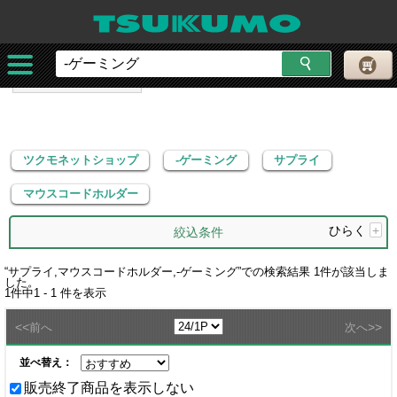
ツクモネットショップ
-ゲーミング
サプライ
マウスコードホルダー
ツクモネットショップ
-ゲーミング
サプライ
マウスコードホルダー
ひらく
+
絞込条件
“
サプライ,マウスコードホルダー,-ゲーミング
”での検索結果
1
件が該当しま
した。
1
件中
1 - 1
件を表示
<<
>>
前へ
次へ
並べ替え：
販売終了商品を表示しない