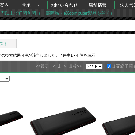
案内
サポート
お問い合わせ
店舗情報
法人営
00円以上で送料無料（一部商品・eXcomputer製品を除く）
スト
での検索結果
4
件が該当しました。
4
件中
1 - 4
件を表示
<<
<
1
>
>>
販売終了商
最初
最後