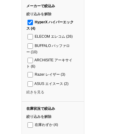
メーカーで絞込み
絞り込みを解除
HyperX ハイパーエック
ス
(4)
ELECOM エレコム
(26)
BUFFALO バッファロ
ー
(10)
ARCHISITE アーキサイ
ト
(6)
Razer レイザー
(3)
ASUS エイスース
(2)
続きを見る
在庫状況で絞込み
絞り込みを解除
在庫わずか
(4)