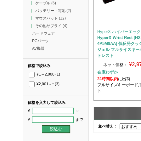
ケーブル
(6)
バッテリー・電池
(2)
マウスパッド
(12)
その他サプライ
(4)
HyperX ハイパーエッ
ハードウェア
HyperX Wrist Rest [HX
PCパーツ
4P5M9AA] 低反発ク
AV機器
ジェル フルサイズキー
トレスト
¥2,
ネット価格：
価格で絞込み
在庫わずか
¥1～2,000
(1)
24時間以内
に出荷
¥2,001～*
(3)
フルサイズキーボード
ト
価格を入力して絞込み
¥
～
¥
まで
並べ替え：