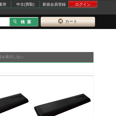
業所
中古(買取)
新規会員登録
ログイン
カート
品を表示しない