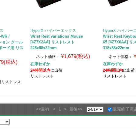
クス
HyperX ハイパーエックス
HyperX ハイパ
-WR /
Wrist Rest variations Mouse
Wrist Rest Keybo
ッション クール
[4Z7X2AA] リストレスト
65 [4Z7X0AA]
ボード用 リス
228x88x22mm
318x88x22mm
¥1,679(税込)
ネット価格：
ネット価格：
979(税込)
在庫わずか
在庫わずか
24時間以内
に出荷
24時間以内
に出荷
リストレスト
リストレスト
用リストレス
<<
<
1
>
>>
販売終了商
最初
最後