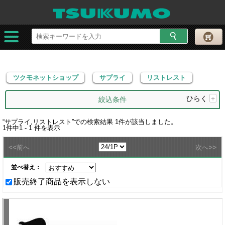
ツクモネットショップ
サプライ
リストレスト
ツクモネットショップ
サプライ
リストレスト
ひらく
+
絞込条件
“
サプライ,リストレスト
”での検索結果
1
件が該当しました。
1
件中
1 - 1
件を表示
<<
>>
前へ
次へ
並べ替え：
販売終了商品を表示しない