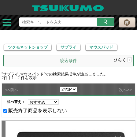
ツクモネットショップ
サプライ
マウスパッド
ツクモネットショップ
サプライ
マウスパッド
ひらく
+
絞込条件
“
サプライ,マウスパッド
”での検索結果
2
件が該当しました。
2
件中
1 - 2
件を表示
<<
>>
前へ
次へ
並べ替え：
販売終了商品を表示しない