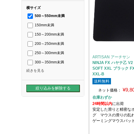
横サイズ
500～550mm未満
150mm未満
150～200mm未満
200～250mm未満
250～300mm未満
ARTISAN アーチサン
NINJA FX ハヤテ乙 V2
300～350mm未満
SOFT XXL ブラック FX
続きを見る
XXL-B
送料無料
¥9,
ネット価格：
在庫わずか
24時間以内
に出荷
安定した滑りと精密な
グ マウスの滑りの乱
ゲーミングマウスパッ