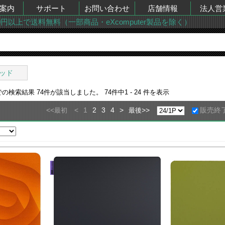
案内
サポート
お問い合わせ
店舗情報
法人営
00円以上で送料無料（一部商品・eXcomputer製品を除く）
ッド
での検索結果
74
件が該当しました。
74
件中
1 - 24
件を表示
<<
<
1
2
3
4
>
>>
販売終
最初
最後