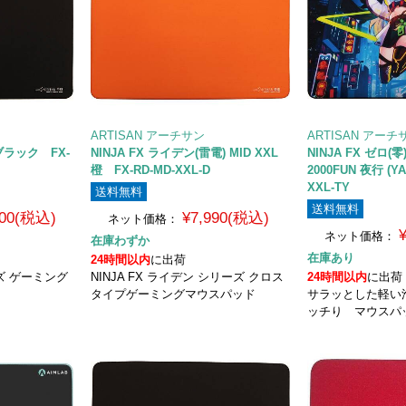
ARTISAN アーチサン
ARTISAN アーチ
 ブラック FX-
NINJA FX ライデン(雷電) MID XXL
NINJA FX ゼロ(零
橙 FX-RD-MD-XXL-D
2000FUN 夜行 (YA
XXL-TY
送料無料
送料無料
400(税込)
¥7,990(税込)
ネット価格：
ネット価格：
在庫わずか
在庫あり
24時間以内
に出荷
リーズ ゲーミング
NINJA FX ライデン シリーズ クロス
24時間以内
に出荷
タイプゲーミングマウスパッド
サラッとした軽い
ッチり マウスパ