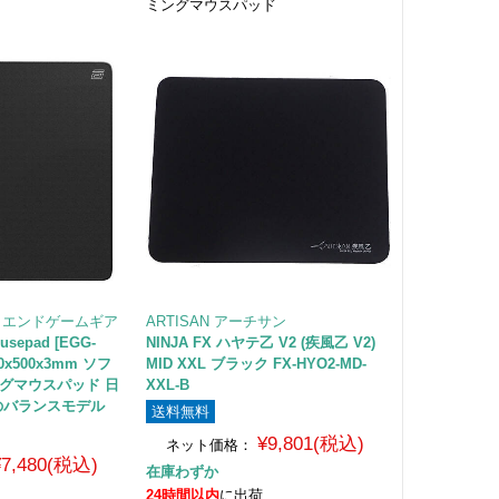
ミングマウスパッド
AR エンドゲームギア
ARTISAN アーチサン
usepad [EGG-
NINJA FX ハヤテ乙 V2 (疾風乙 V2)
00x500x3mm ソフ
MID XXL ブラック FX-HYO2-MD-
グマウスパッド 日
XXL-B
のバランスモデル
送料無料
¥9,801(税込)
ネット価格：
¥7,480(税込)
在庫わずか
24時間以内
に出荷