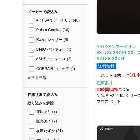
メーカーで絞込み
ARTISAN アーチサン
(40)
Pulsar Gaming
(16)
Razer レイザー
(6)
ARTISAN アーチサン
BenQ ベンキュー
(4)
FX キ83 XSOFT XXL
K83-XS-XXL-B
ASUS エイスース
(3)
送料無料
CORSAIR コルセア
(2)
¥10,
ネット価格：
続きを見る
在庫あり
24時間以内
に出荷
在庫状況で絞込み
NINJA FX キ83 シ
マウスパッド
絞り込みを解除
在庫あり
(8)
販売終了
(7)
在庫わずか
(21)