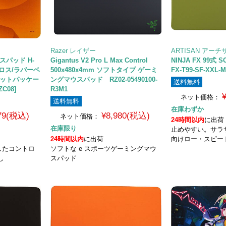
Razer レイザー
ARTISAN アーチ
スパッド H-
Gigantus V2 Pro L Max Control
NINJA FX 99式
/クロス/ラバーベ
500x480x4mm ソフトタイプ ゲーミ
FX-T99-SF-XXL-
ラットパッケー
ングマウスパッド RZ02-05490100-
送料無料
ZC08]
R3M1
ネット価格：
送料無料
在庫わずか
479(税込)
¥8,980(税込)
ネット価格：
24時間以内
に出荷
在庫限り
止めやすい。サラ
24時間以内
に出荷
向けロー・スピー
したコントロ
ソフトな e スポーツゲーミングマウ
し
スパッド