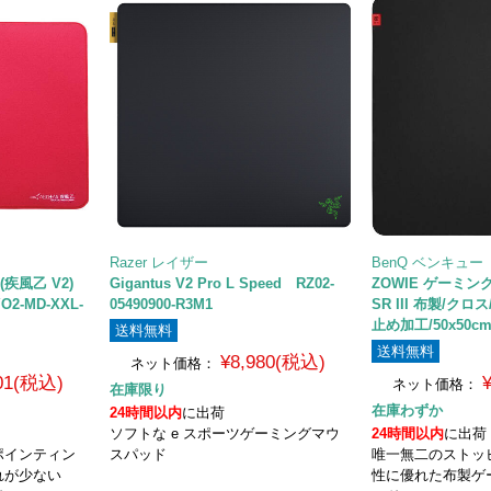
Razer レイザー
BenQ ベンキュー
 (疾風乙 V2)
Gigantus V2 Pro L Speed RZ02-
ZOWIE ゲーミン
O2-MD-XXL-
05490900-R3M1
SR III 布製/ク
止め加工/50x50c
送料無料
送料無料
¥8,980(税込)
ネット価格：
801(税込)
ネット価格：
在庫限り
在庫わずか
24時間以内
に出荷
ソフトな e スポーツゲーミングマウ
24時間以内
に出荷
ポインティン
スパッド
唯一無二のストッ
れが少ない
性に優れた布製ゲ