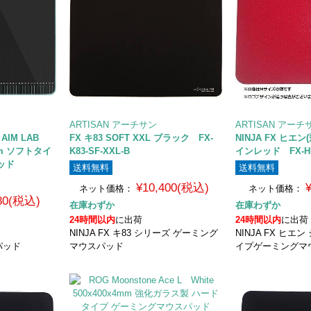
ARTISAN アーチサン
ARTISAN アーチ
 AIM LAB
FX キ83 SOFT XXL ブラック FX-
NINJA FX ヒエン(
3mm ソフトタイ
K83-SF-XXL-B
インレッド FX-HI-
ッド
送料無料
送料無料
¥10,400(税込)
ネット価格：
ネット価格：
980(税込)
在庫わずか
在庫わずか
24時間以内
に出荷
24時間以内
に出荷
NINJA FX キ83 シリーズ ゲーミング
NINJA FX ヒエ
パッド
マウスパッド
イプゲーミングマ