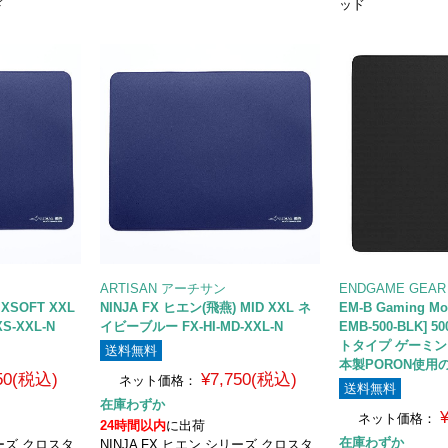
ド
ッド
ARTISAN アーチサン
ENDGAME GE
 XSOFT XXL
NINJA FX ヒエン(飛燕) MID XXL ネ
EM-B Gaming Mo
S-XXL-N
イビーブルー FX-HI-MD-XXL-N
EMB-500-BLK] 5
トタイプ ゲーミン
送料無料
本製PORON使用
750(税込)
¥7,750(税込)
ネット価格：
送料無料
在庫わずか
ネット価格：
24時間以内
に出荷
在庫わずか
リーズ クロスタ
NINJA FX ヒエン シリーズ クロスタ