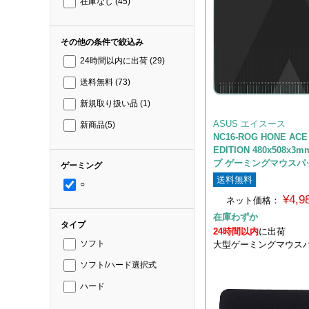
在庫なし
(45)
その他の条件で絞込み
24時間以内に出荷
(29)
送料無料
(73)
新規取り扱い品
(1)
ASUS エイスース
新商品
(5)
NC16-ROG HONE ACE
EDITION 480x508x
プ ゲーミングマウスパ
ゲーミング
送料無料
○
¥4,
ネット価格：
在庫わずか
タイプ
24時間以内
に出荷
大型ゲーミングマウス
ソフト
ソフト/ハード選択式
ハード