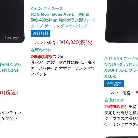
ASUS エイスース
ROG Moonstone Ace L White
500x400x4mm 強化ガラス製 ハード
タイプ ゲーミングマウスパッド
送料無料
¥16,920(税込)
ネット価格：
在庫わずか
24時間以内
に出荷
ARTISAN アーチ
強化ガラス製 耐久性に優れた強化
 (疾風乙 V2)
NINJA FX ハヤテ乙
ガラスを使った大型ゲーミングマウ
-HYO2-SF-
XSOFT XXL ブラッ
スパッド
XXL-B
送料無料
801(税込)
ネット価格：
在庫わずか
24時間以内
に出荷
ポインティン
安定した滑りと精
れが少ない
グ マウスの滑
ド
ゲーミングマウス