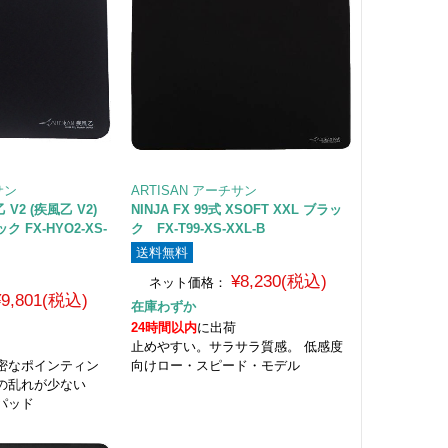
サン
ARTISAN アーチサン
 V2 (疾風乙 V2)
NINJA FX 99式 XSOFT XXL ブラッ
ク FX-HYO2-XS-
ク FX-T99-XS-XXL-B
送料無料
¥8,230(税込)
ネット価格：
¥9,801(税込)
在庫わずか
24時間以内
に出荷
止めやすい。サラサラ質感。 低感度
密なポインティン
向けロー・スピード・モデル
りの乱れが少ない
パッド