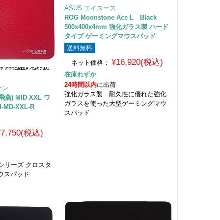
ASUS エイスース
ROG Moonstone Ace L Black
500x400x4mm 強化ガラス製 ハード
タイプ ゲーミングマウスパッド
送料無料
¥16,920(税込)
ネット価格：
在庫わずか
24時間以内
に出荷
サン
強化ガラス製 耐久性に優れた強化
飛燕) MID XXL ワ
ガラスを使った大型ゲーミングマウ
MD-XXL-R
スパッド
¥7,750(税込)
ン シリーズ クロスタ
ウスパッド