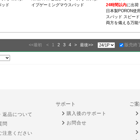
パッド
イプゲーミングマウスパッド
24時間以内
に出荷
日本製PORON使
スパッド スピー
両方を備える万能
<<
<
1
2
3
4
>
>>
販売終
最初
最後
サポート
ご案
購入後のサポート
・返品について
お問合せ
質問
ご注意ください