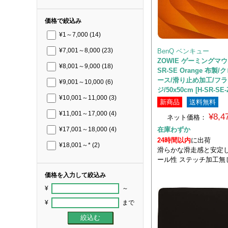
価格で絞込み
¥1～7,000
(14)
BenQ ベンキュー
¥7,001～8,000
(23)
ZOWIE ゲーミングマウ
¥8,001～9,000
(18)
SR-SE Orange 布製
ース/滑り止め加工/フ
¥9,001～10,000
(6)
ジ/50x50cm [H-SR-SE-
¥10,001～11,000
(3)
新商品
送料無料
¥11,001～17,000
(4)
¥8,
ネット価格：
在庫わずか
¥17,001～18,000
(4)
24時間以内
に出荷
¥18,001～*
(2)
滑らかな滑走感と安定
ール性 ステッチ加工無
価格を入力して絞込み
¥
～
¥
まで