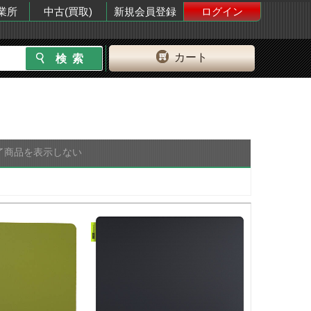
業所
中古(買取)
新規会員登録
ログイン
カート
了商品を表示しない