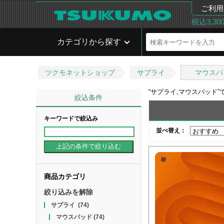
ご利用
税込3,3
カテゴリから探す
ツクモネットショップ
サプライ
マウスパ
“
サプライ,マウスパッド
”
絞込条件
キーワードで絞込み
並べ替え：
商品カテゴリ
絞り込みを解除
サプライ
(74)
マウスパッド
(74)