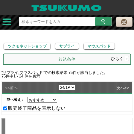
ツクモネットショップ
サプライ
マウスパッド
ツクモネットショップ
サプライ
マウスパッド
ひらく
+
絞込条件
“
サプライ,マウスパッド
”での検索結果
75
件が該当しました。
75
件中
1 - 24
件を表示
<<
>>
前へ
次へ
並べ替え：
販売終了商品を表示しない