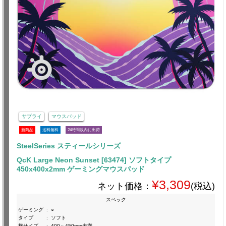
サプライ
マウスパッド
新商品
送料無料
24時間以内に出荷
SteelSeries スティールシリーズ
QcK Large Neon Sunset [63474] ソフトタイプ
450x400x2mm ゲーミングマウスパッド
¥3,309
ネット価格：
(税込)
スペック
ゲーミング
:
○
タイプ
:
ソフト
横サイズ
:
400～450mm未満