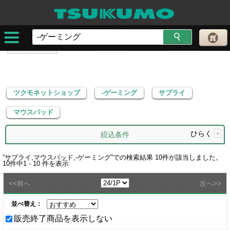
ツクモネットショップ
-ゲーミング
サプライ
マウスパッド
ツクモネットショップ
-ゲーミング
サプライ
マウスパッド
ひらく
+
絞込条件
“
サプライ,マウスパッド,-ゲーミング
”での検索結果
10
件が該当しました。
10
件中
1 - 10
件を表示
<<
>>
前へ
次へ
並べ替え：
販売終了商品を表示しない