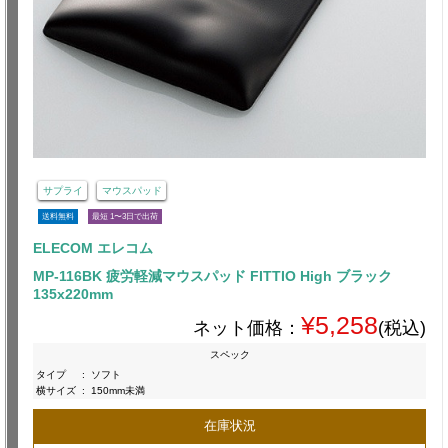
サプライ
マウスパッド
送料無料
最短 1〜3日で出荷
ELECOM エレコム
MP-116BK 疲労軽減マウスパッド FITTIO High ブラック
135x220mm
¥5,258
ネット価格：
(税込)
スペック
タイプ
:
ソフト
横サイズ
:
150mm未満
在庫状況