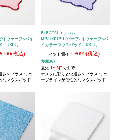
ム
ELECOM エレコム
ピンク) ウェーブ×バイ
MP-UK01PU (パープル) ウェーブ×バ
「UKIU」
イカラーマウスパッド「UKIU」
¥666(税込)
¥695(税込)
ネット価格：
在庫あり
荷
最短
1〜3日
で出荷
適さをプラス ウェ
デスクに彩りと快適さをプラス ウェ
的なマウスパッド
ーブラインが個性的なマウスパッド