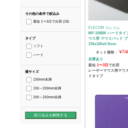
その他の条件で絞込み
最短 1〜3日で出荷
(18)
ELECOM エレコム
MP-108BK ハードタ
ウス用 マウスパッド 
タイプ
150x180x0.9mm
ソフト
¥74
ネット価格：
ハード
在庫あり
最短
1〜3日
で出荷
レーザーマウス用マウス
横サイズ
ドタイプ
150mm未満
150～200mm未満
200～250mm未満