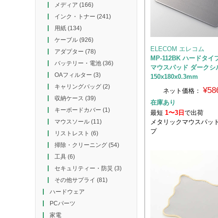
メディア
(166)
インク・トナー
(241)
用紙
(134)
ケーブル
(926)
ELECOM エレコム
アダプター
(78)
MP-112BK ハードタ
バッテリー・電池
(36)
マウスパッド ダークシ
OAフィルター
(3)
150x180x0.3mm
キャリングバッグ
(2)
¥58
ネット価格：
収納ケース
(39)
在庫あり
キーボードカバー
(1)
最短
1〜3日
で出荷
メタリックマウスパッド
マウスソール
(11)
プ
リストレスト
(6)
掃除・クリーニング
(54)
工具
(6)
セキュリティー・防災
(3)
その他サプライ
(81)
ハードウェア
PCパーツ
家電