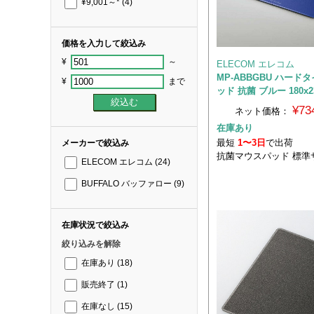
¥9,001～*
(4)
価格を入力して絞込み
¥
～
ELECOM エレコム
MP-ABBGBU ハード
¥
まで
ッド 抗菌 ブルー 180x2
¥73
ネット価格：
在庫あり
最短
1〜3日
で出荷
メーカーで絞込み
抗菌マウスパッド 標準
ELECOM エレコム
(24)
BUFFALO バッファロー
(9)
在庫状況で絞込み
絞り込みを解除
在庫あり
(18)
販売終了
(1)
在庫なし
(15)