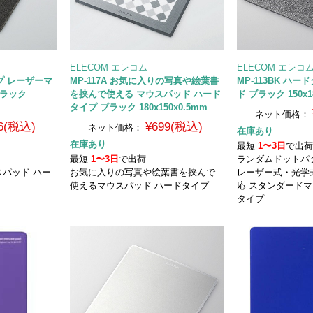
ELECOM エレコム
ELECOM エレコ
イプ レーザーマ
MP-117A お気に入りの写真や絵葉書
MP-113BK ハ
ブラック
を挟んで使える マウスパッド ハード
ド ブラック 150x1
タイプ ブラック 180x150x0.5mm
ネット価格：
6(税込)
¥699(税込)
ネット価格：
在庫あり
在庫あり
最短
1〜3日
で出
最短
1〜3日
で出荷
ランダムドットパ
パッド ハー
お気に入りの写真や絵葉書を挟んで
レーザー式・光学
使えるマウスパッド ハードタイプ
応 スタンダードマ
タイプ