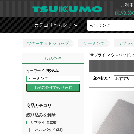
ご利用
税込3,3
カテゴリから探す
ツクモネットショップ
-ゲーミング
サプラ
“
サプライ,マウスパッド,
絞込条件
キーワードで絞込み
並べ替え：
商品カテゴリ
絞り込みを解除
サプライ
(1820)
マウスパッド
(33)