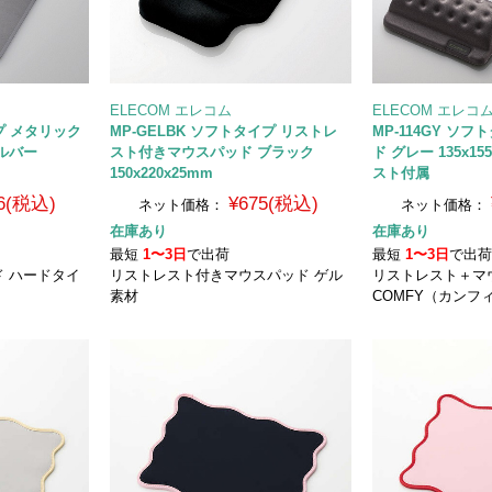
ELECOM エレコム
ELECOM エレコ
イプ メタリック
MP-GELBK ソフトタイプ リストレ
MP-114GY ソ
ルバー
スト付きマウスパッド ブラック
ド グレー 135x1
150x220x25mm
スト付属
6(税込)
¥675(税込)
ネット価格：
ネット価格：
在庫あり
在庫あり
最短
1〜3日
で出荷
最短
1〜3日
で出
 ハードタイ
リストレスト付きマウスパッド ゲル
リストレスト＋
素材
COMFY（カンフ