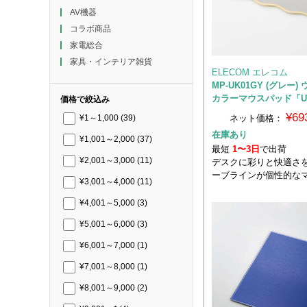
AV機器
コラボ商品
家電総合
家具・インテリア雑貨
ELECOM エレコム
MP-UK01GY (グレー
カラーマウスパッド「U
価格で絞込み
¥69
ネット価格：
¥1～1,000
(39)
在庫あり
¥1,001～2,000
(37)
最短
1〜3日
で出荷
¥2,001～3,000
(11)
デスクに彩りと快適さを
ーブラインが個性的な
¥3,001～4,000
(11)
¥4,001～5,000
(3)
¥5,001～6,000
(3)
¥6,001～7,000
(1)
¥7,001～8,000
(1)
¥8,001～9,000
(2)