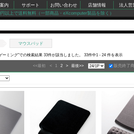
案内
サポート
お問い合わせ
店舗情報
法人営
00円以上で送料無料（一部商品・eXcomputer製品を除く）
イ
マウスパッド
-ゲーミング
”での検索結果
33
件が該当しました。
33
件中
1 - 24
件を表示
<<
<
1
2
>
>>
販売終了
最初
最後