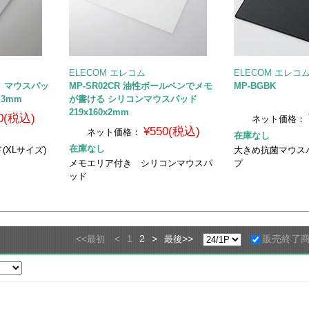
ELECOM エレコム
ELECOM エレコ
ク マウスパッ
MP-SR02CR 油性ボールペンでメモ
MP-BGBK
.3mm
が書ける シリコンマウスパッド
219x160x2mm
0(税込)
ネット価格：
¥550(税込)
ネット価格：
在庫なし
在庫なし
XLサイズ)
大きめ抗菌マウス
メモエリア付き シリコンマウスパ
プ
ッド
<<
<
1
2
>
>>
販売終了
最初
最後