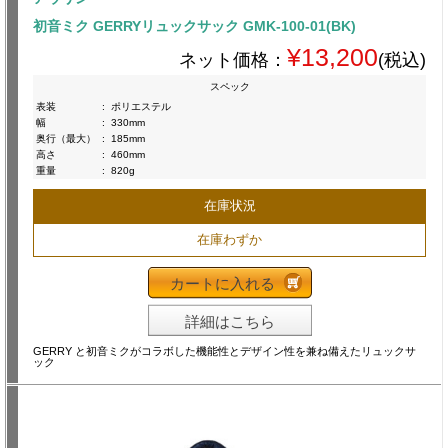
初音ミク GERRYリュックサック GMK-100-01(BK)
¥13,200
ネット価格：
(税込)
スペック
表装
:
ポリエステル
幅
:
330mm
奥行（最大）
:
185mm
高さ
:
460mm
重量
:
820g
在庫状況
在庫わずか
カートに入れる
詳細はこちら
GERRY と初音ミクがコラボした機能性とデザイン性を兼ね備えたリュックサ
ック