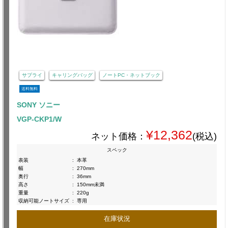
サプライ
キャリングバッグ
ノートPC・ネットブック
送料無料
SONY ソニー
VGP-CKP1/W
¥12,362
ネット価格：
(税込)
スペック
表装
:
本革
幅
:
270mm
奥行
:
36mm
高さ
:
150mm未満
重量
:
220g
収納可能ノートサイズ
:
専用
在庫状況