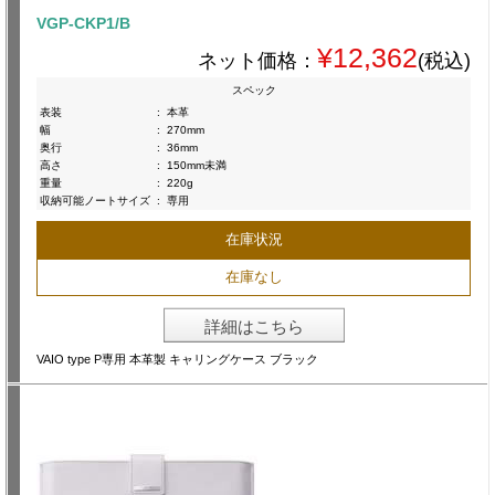
VGP-CKP1/B
¥12,362
ネット価格：
(税込)
スペック
表装
:
本革
幅
:
270mm
奥行
:
36mm
高さ
:
150mm未満
重量
:
220g
収納可能ノートサイズ
:
専用
在庫状況
在庫なし
詳細はこちら
VAIO type P専用 本革製 キャリングケース ブラック