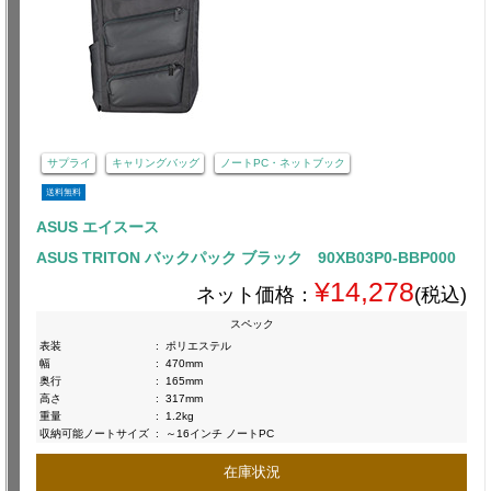
サプライ
キャリングバッグ
ノートPC・ネットブック
送料無料
ASUS エイスース
ASUS TRITON バックパック ブラック 90XB03P0-BBP000
¥14,278
ネット価格：
(税込)
スペック
表装
:
ポリエステル
幅
:
470mm
奥行
:
165mm
高さ
:
317mm
重量
:
1.2kg
収納可能ノートサイズ
:
～16インチ ノートPC
在庫状況