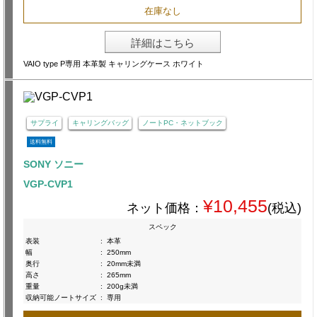
在庫なし
詳細はこちら
VAIO type P専用 本革製 キャリングケース ホワイト
サプライ
キャリングバッグ
ノートPC・ネットブック
送料無料
SONY ソニー
VGP-CVP1
¥10,455
ネット価格：
(税込)
スペック
表装
:
本革
幅
:
250mm
奥行
:
20mm未満
高さ
:
265mm
重量
:
200g未満
収納可能ノートサイズ
:
専用