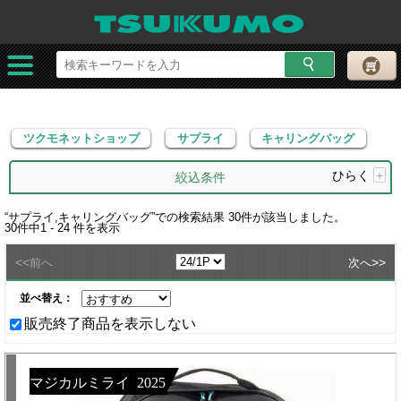
ツクモネットショップ
サプライ
キャリングバッグ
ツクモネットショップ
サプライ
キャリングバッグ
ひらく
+
絞込条件
“
サプライ,キャリングバッグ
”での検索結果
30
件が該当しました。
30
件中
1 - 24
件を表示
<<
>>
前へ
次へ
並べ替え：
販売終了商品を表示しない
マジカルミライ 2025