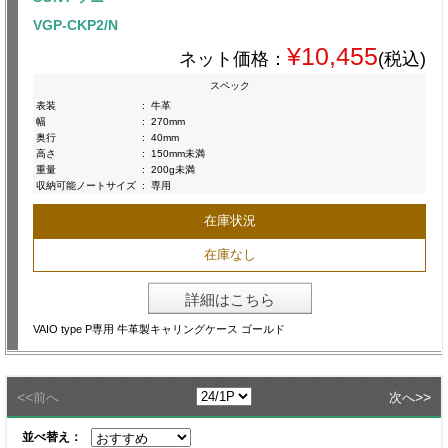
VGP-CKP2/N
¥10,455
ネット価格：
(税込)
スペック
表装
:
牛革
幅
:
270mm
奥行
:
40mm
高さ
:
150mm未満
重量
:
200g未満
収納可能ノートサイズ
:
専用
在庫状況
在庫なし
詳細はこちら
VAIO type P専用 牛革製キャリングケース ゴールド
<<
>>
前へ
次へ
並べ替え：