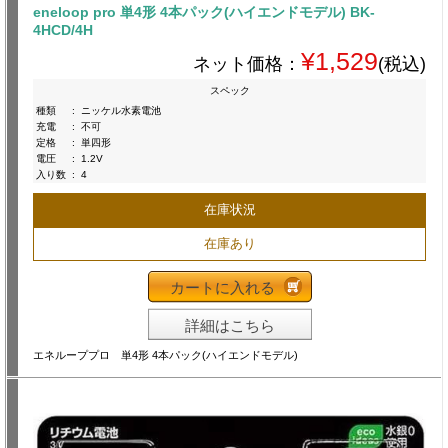
eneloop pro 単4形 4本パック(ハイエンドモデル) BK-
4HCD/4H
¥1,529
ネット価格：
(税込)
スペック
種類
:
ニッケル水素電池
充電
:
不可
定格
:
単四形
電圧
:
1.2V
入り数
:
4
在庫状況
在庫あり
カートに入れる
詳細はこちら
エネループプロ 単4形 4本パック(ハイエンドモデル)