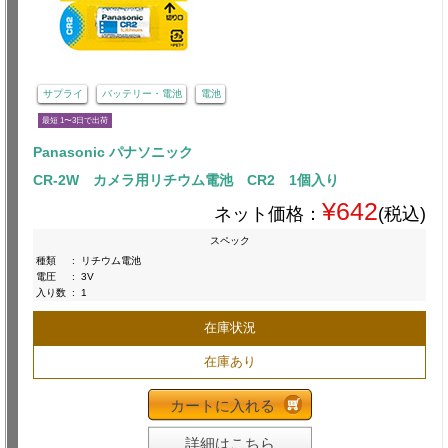
サプライ
バッテリー・電池
電池
最短 1〜3日で出荷
Panasonic パナソニック
CR-2W カメラ用リチウム電池 CR2 1個入り
¥642
ネット価格：
(税込)
スペック
種類
:
リチウム電池
電圧
:
3V
入り数
:
1
在庫状況
在庫あり
カートに入れる
詳細はこちら