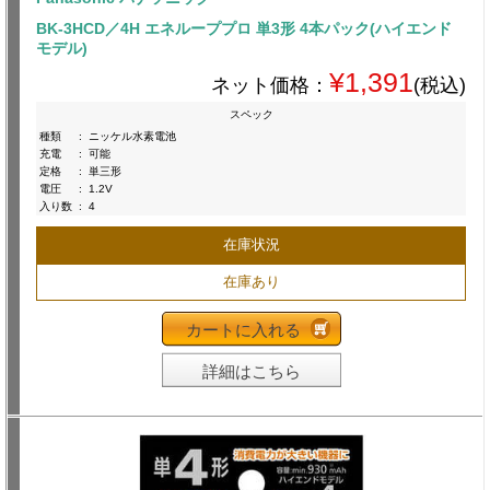
BK-3HCD／4H エネループプロ 単3形 4本パック(ハイエンド
モデル)
¥1,391
ネット価格：
(税込)
スペック
種類
:
ニッケル水素電池
充電
:
可能
定格
:
単三形
電圧
:
1.2V
入り数
:
4
在庫状況
在庫あり
カートに入れる
詳細はこちら