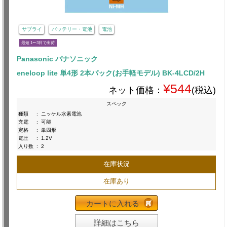
サプライ
バッテリー・電池
電池
最短 1〜3日で出荷
Panasonic パナソニック
eneloop lite 単4形 2本パック(お手軽モデル) BK-4LCD/2H
¥544
ネット価格：
(税込)
スペック
種類
:
ニッケル水素電池
充電
:
可能
定格
:
単四形
電圧
:
1.2V
入り数
:
2
在庫状況
在庫あり
カートに入れる
詳細はこちら