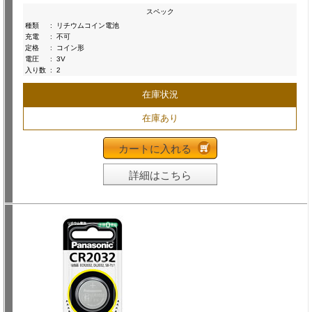
スペック
種類
:
リチウムコイン電池
充電
:
不可
定格
:
コイン形
電圧
:
3V
入り数
:
2
在庫状況
在庫あり
カートに入れる
詳細はこちら