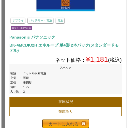
サプライ
バッテリー・電池
電池
最短 1〜3日で出荷
Panasonic パナソニック
BK-4MCDK/2H エネループ 単4形 2本パック(スタンダードモ
デル)
¥1,181
ネット価格：
(税込)
スペック
種類
:
ニッケル水素電池
充電
:
可能
定格
:
単四形
電圧
:
1.2V
入り数
:
2
在庫状況
在庫あり
カートに入れる