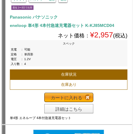
最短 1〜3日で出荷
Panasonic パナソニック
eneloop 単4形 4本付急速充電器セット K-KJ85MCD04
¥2,957
ネット価格：
(税込)
スペック
充電
:
可能
定格
:
単四形
電圧
:
1.2V
入り数
:
4
在庫状況
在庫あり
カートに入れる
詳細はこちら
単4形 エネループ 4本付急速充電器セット