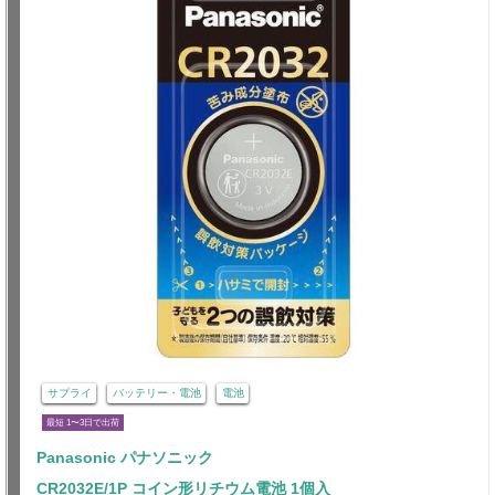
サプライ
バッテリー・電池
電池
最短 1〜3日で出荷
Panasonic パナソニック
CR2032E/1P コイン形リチウム電池 1個入