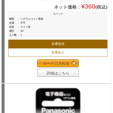
¥360
ネット価格：
(税込)
スペック
種類
:
リチウムコイン電池
充電
:
不可
定格
:
コイン形
電圧
:
3V
入り数
:
1
在庫状況
在庫あり
カートに入れる
詳細はこちら