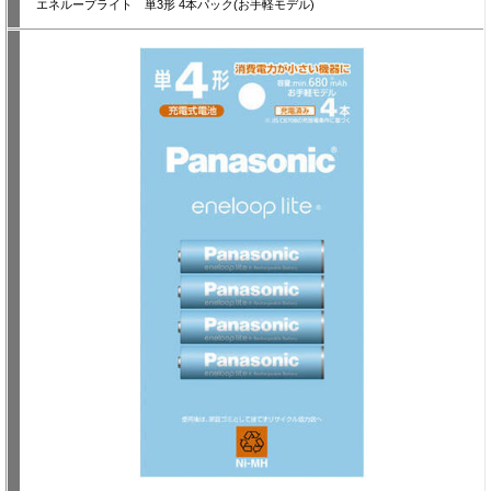
エネループライト 単3形 4本パック(お手軽モデル)