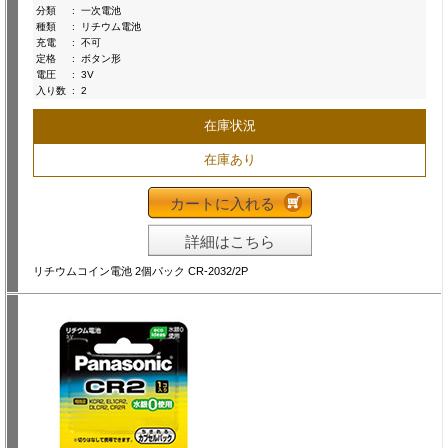
分類
:
一次電池
種類
:
リチウム電池
充電
:
不可
定格
:
ボタン形
電圧
:
3V
入り数
:
2
在庫状況
在庫あり
カートに入れる
詳細はこちら
リチウムコイン電池 2個パック CR-2032/2P