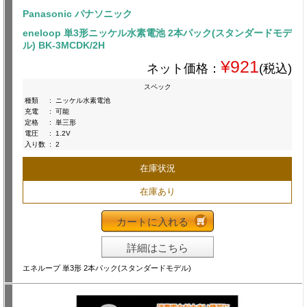
Panasonic パナソニック
eneloop 単3形ニッケル水素電池 2本パック(スタンダードモデ
ル) BK-3MCDK/2H
¥921
ネット価格：
(税込)
スペック
種類
:
ニッケル水素電池
充電
:
可能
定格
:
単三形
電圧
:
1.2V
入り数
:
2
在庫状況
在庫あり
カートに入れる
詳細はこちら
エネループ 単3形 2本パック(スタンダードモデル)