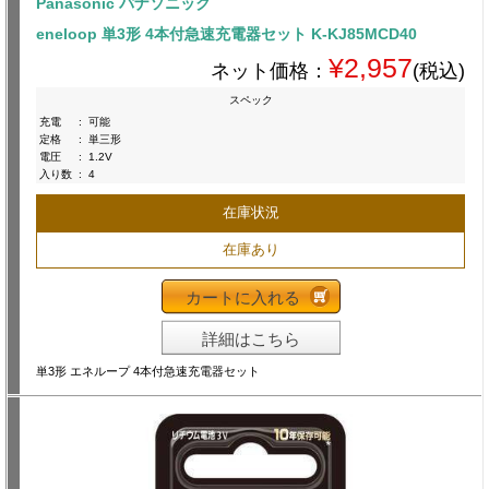
Panasonic パナソニック
eneloop 単3形 4本付急速充電器セット K-KJ85MCD40
¥2,957
ネット価格：
(税込)
スペック
充電
:
可能
定格
:
単三形
電圧
:
1.2V
入り数
:
4
在庫状況
在庫あり
カートに入れる
詳細はこちら
単3形 エネループ 4本付急速充電器セット