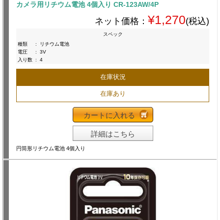
カメラ用リチウム電池 4個入り CR-123AW/4P
¥1,270
ネット価格：
(税込)
スペック
種類
:
リチウム電池
電圧
:
3V
入り数
:
4
在庫状況
在庫あり
カートに入れる
詳細はこちら
円筒形リチウム電池 4個入り