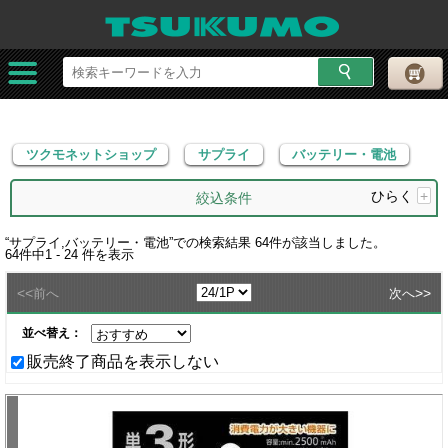
ツクモネットショップ
サプライ
バッテリー・電池
ツクモネットショップ
サプライ
バッテリー・電池
ひらく
+
絞込条件
“
サプライ,バッテリー・電池
”での検索結果
64
件が該当しました。
64
件中
1 - 24
件を表示
<<
>>
前へ
次へ
並べ替え：
販売終了商品を表示しない