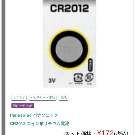
サプライ
バッテリー・電池
電池
最短 1〜3日で出荷
Panasonic パナソニック
CR2012 コイン形リチウム電池
¥172
ネット価格：
(税込)