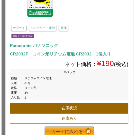
サプライ
バッテリー・電池
電池
最短 1〜3日で出荷
Panasonic パナソニック
CR2032P コイン形リチウム電池 CR2032 1個入り
¥190
ネット価格：
(税込)
スペック
種類
:
リチウムコイン電池
充電
:
不可
定格
:
コイン形
電圧
:
3V
入り数
:
1
在庫状況
在庫あり
カートに入れる