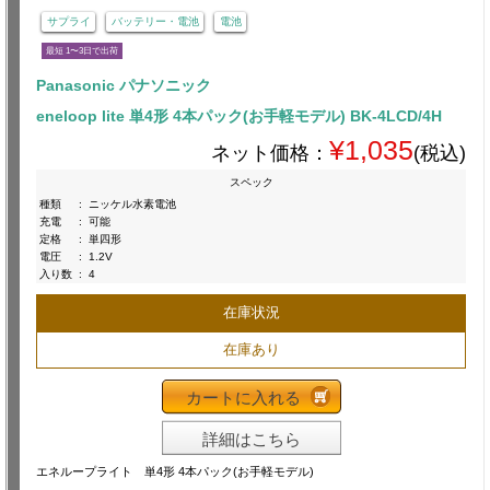
サプライ
バッテリー・電池
電池
最短 1〜3日で出荷
Panasonic パナソニック
eneloop lite 単4形 4本パック(お手軽モデル) BK-4LCD/4H
¥1,035
ネット価格：
(税込)
スペック
種類
:
ニッケル水素電池
充電
:
可能
定格
:
単四形
電圧
:
1.2V
入り数
:
4
在庫状況
在庫あり
カートに入れる
詳細はこちら
エネループライト 単4形 4本パック(お手軽モデル)