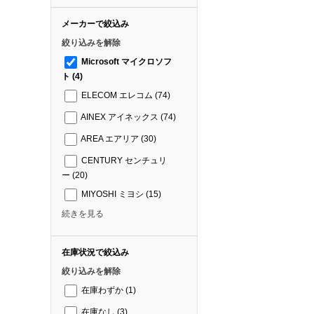
メーカーで絞込み
絞り込みを解除
Microsoft マイクロソフ
ト
(4)
ELECOM エレコム
(74)
AINEX アイネックス
(74)
AREA エアリア
(30)
CENTURY センチュリ
ー
(20)
MIYOSHI ミヨシ
(15)
続きを見る
在庫状況で絞込み
絞り込みを解除
在庫わずか
(1)
在庫なし
(3)