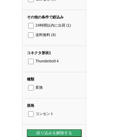
その他の条件で絞込み
24時間以内に出荷
(1)
送料無料
(4)
コネクタ形状1
Thunderbolt 4
種類
変換
規格
コンセント