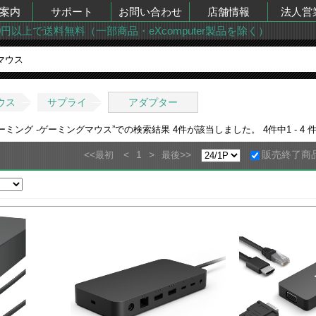
案内
サポート
お問い合わせ
店舗情報
法人営
00円以上で送料無料（一部商品・eXcomputer製品を除く）
ウス
サプライ
アダプター
ゲーミング -ゲーミングマウス
”での検索結果
4
件が該当しました。
4
件中
1 - 4
件
<<
<
1
>
>>
販売終了商
最初
最後