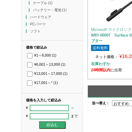
ケーブル
(1)
バッテリー・電池
(1)
ハードウェア
PCパーツ
Microsoft マイクロソ
ソフト
W8Y-00007 Surface
プター
価格で絞込み
送料無料
¥16,
¥1～6,000
(1)
ネット価格：
在庫わずか
¥6,001～13,000
(1)
24時間以内
に出荷
¥13,001～17,000
(1)
¥17,001～*
(1)
価格を入力して絞込み
並べ替え：
¥
～
¥
まで