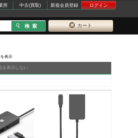
業所
中古(買取)
新規会員登録
ログイン
カート
を表示
品を表示しない