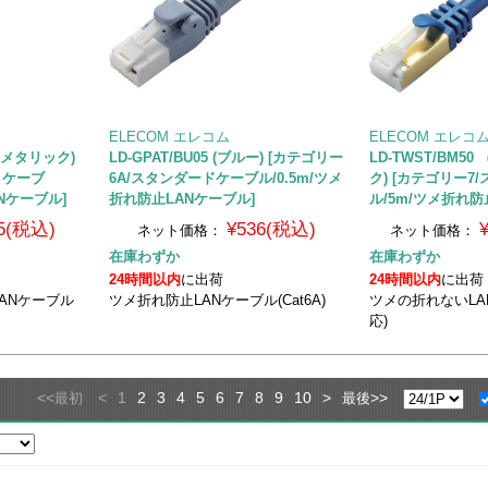
ELECOM エレコム
ELECOM エレコ
ルーメタリック)
LD-GPAT/BU05 (ブルー) [カテゴリー
LD-TWST/BM5
トケーブ
6A/スタンダードケーブル/0.5m/ツメ
ク) [カテゴリー
Nケーブル]
折れ防止LANケーブル]
ル/5m/ツメ折れ防
5(税込)
¥536(税込)
ネット価格：
ネット価格：
在庫わずか
在庫わずか
24時間以内
に出荷
24時間以内
に出荷
ANケーブル
ツメ折れ防止LANケーブル(Cat6A)
ツメの折れないLAN
応)
<<
<
1
2
3
4
5
6
7
8
9
10
>
>>
最初
最後