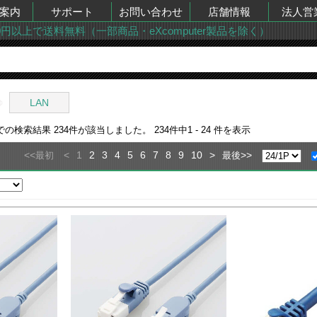
案内
サポート
お問い合わせ
店舗情報
法人営
00円以上で送料無料（一部商品・eXcomputer製品を除く）
LAN
”での検索結果
234
件が該当しました。
234
件中
1 - 24
件を表示
<<
<
1
2
3
4
5
6
7
8
9
10
>
>>
最初
最後