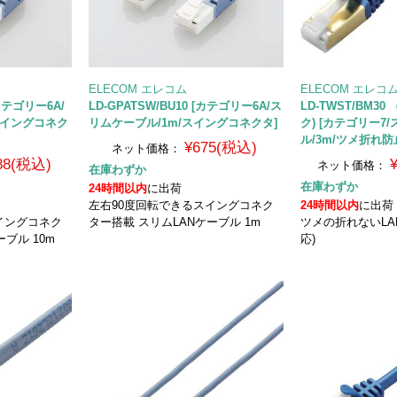
ELECOM エレコム
ELECOM エレコ
[カテゴリー6A/
LD-GPATSW/BU10 [カテゴリー6A/ス
LD-TWST/BM3
スイングコネク
リムケーブル/1m/スイングコネクタ]
ク) [カテゴリー
ル/3m/ツメ折れ防
¥675(税込)
ネット価格：
588(税込)
ネット価格：
在庫わずか
在庫わずか
24時間以内
に出荷
左右90度回転できるスイングコネク
24時間以内
に出荷
イングコネク
ター搭載 スリムLANケーブル 1m
ツメの折れないLAN
ブル 10m
応)