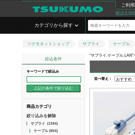
ご利用
税込3,3
カテゴリから探す
ツクモネットショップ
サプライ
ケーブル
“
サプライ,ケーブル,LAN
絞込条件
キーワードで絞込み
並べ替え：
商品カテゴリ
絞り込みを解除
サプライ
(1594)
ケーブル
(864)