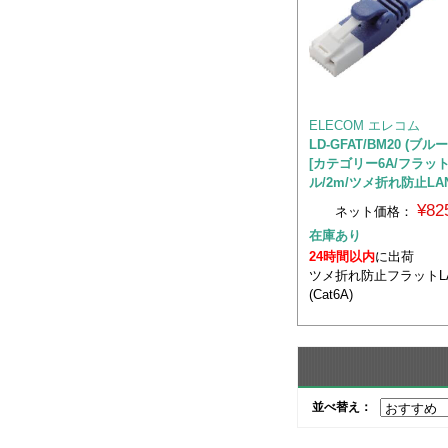
ELECOM エレコム
LD-GFAT/BM20 (ブ
[カテゴリー6A/フラッ
ル/2m/ツメ折れ防止LA
¥82
ネット価格：
在庫あり
24時間以内
に出荷
ツメ折れ防止フラットL
(Cat6A)
並べ替え：