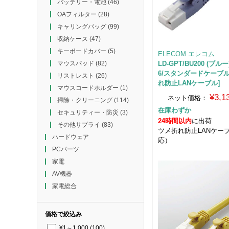
バッテリー・電池
(46)
OAフィルター
(28)
キャリングバッグ
(99)
収納ケース
(47)
キーボードカバー
(5)
ELECOM エレコム
LD-GPT/BU200 (ブル
マウスパッド
(82)
6/スタンダードケーブル
リストレスト
(26)
れ防止LANケーブル]
マウスコードホルダー
(1)
¥3,
ネット価格：
掃除・クリーニング
(114)
在庫わずか
セキュリティー・防災
(3)
24時間以内
に出荷
その他サプライ
(83)
ツメ折れ防止LANケーブ
ハードウェア
応）
PCパーツ
家電
AV機器
家電総合
価格で絞込み
¥1～1,000
(100)