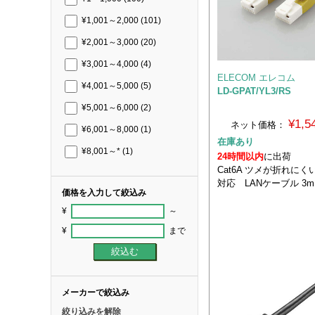
¥1,001～2,000
(101)
¥2,001～3,000
(20)
¥3,001～4,000
(4)
ELECOM エレコム
¥4,001～5,000
(5)
LD-GPAT/YL3/RS
¥5,001～6,000
(2)
¥1,
ネット価格：
¥6,001～8,000
(1)
在庫あり
¥8,001～*
(1)
24時間以内
に出荷
Cat6A ツメが折れにくい 
対応 LANケーブル 3m
価格を入力して絞込み
¥
～
¥
まで
メーカーで絞込み
絞り込みを解除