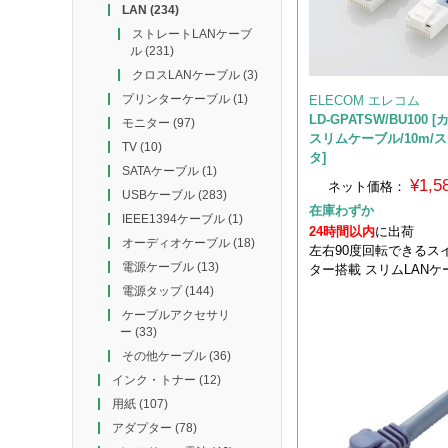
LAN
(234)
ストレートLANケーブ
ル
(231)
クロスLANケーブル
(3)
プリンターケーブル
(1)
ELECOM エレコム
LD-GPATSW/BU100 
モニター
(97)
スリムケーブル/10m/
TV
(10)
タ]
SATAケーブル
(1)
¥1,
ネット価格：
USBケーブル
(283)
在庫わずか
IEEE1394ケーブル
(1)
24時間以内
に出荷
オーディオケーブル
(18)
左右90度回転できるス
電源ケーブル
(13)
ター搭載 スリムLANケー
電源タップ
(144)
ケーブルアクセサリ
ー
(33)
その他ケーブル
(36)
インク・トナー
(12)
用紙
(107)
アダプター
(78)