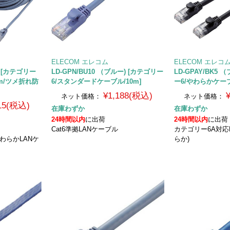
ELECOM エレコム
ELECOM エレコ
ー) [カテゴリー
LD-GPN/BU10 （ブルー) [カテゴリー
LD-GPAY/BK5
5m/ツメ折れ防
6/スタンダードケーブル/10m]
ー6/やわらかケーブ
¥1,188(税込)
ネット価格：
ネット価格：
915(税込)
在庫わずか
在庫わずか
24時間以内
に出荷
24時間以内
に出荷
Cat6準拠LANケーブル
カテゴリー6A対応
 やわらかLANケ
らか)