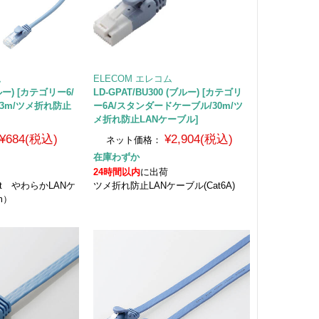
ム
ELECOM エレコム
ブルー) [カテゴリー6/
LD-GPAT/BU300 (ブルー) [カテゴリ
3m/ツメ折れ防止
ー6A/スタンダードケーブル/30m/ツ
メ折れ防止LANケーブル]
¥684(税込)
¥2,904(税込)
ネット価格：
在庫わずか
24時間以内
に出荷
bit やわらかLANケ
ツメ折れ防止LANケーブル(Cat6A)
m）