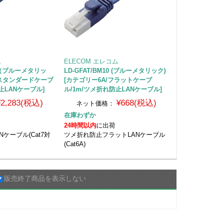
ム
ELECOM エレコム
0 （ブルーメタリッ
LD-GFAT/BM10 (ブルーメタリック)
7/スタンダードケーブ
[カテゴリー6A/フラットケーブ
止LANケーブル]
ル/1m/ツメ折れ防止LANケーブル]
¥2,283(税込)
¥668(税込)
ネット価格：
在庫わずか
24時間以内
に出荷
ケーブル(Cat7対
ツメ折れ防止フラットLANケーブル
(Cat6A)
販売終了商品を表示しない