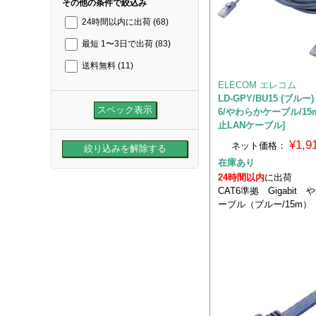
その他の条件で絞込み
24時間以内に出荷
(68)
最短 1〜3日で出荷
(83)
送料無料
(11)
ELECOM エレコム
LD-GPY/BU15 (ブル
6/やわらかケーブル/1
止LANケーブル]
¥1,
ネット価格：
在庫あり
24時間以内
に出荷
CAT6準拠 Gigabit
ーブル（ブルー/15m）