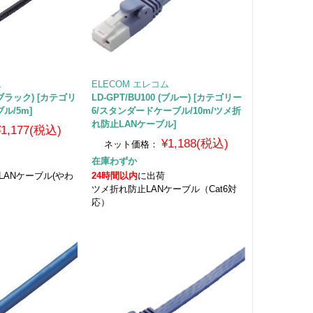
ム
ELECOM エレコム
 （ブラック) [カテゴリ
LD-GPT/BU100 (ブルー) [カテゴリー
ル/5m]
6/スタンダードケーブル/10m/ツメ折
れ防止LANケーブル]
¥1,177(税込)
¥1,188(税込)
ネット価格：
在庫わずか
LANケーブル(やわ
24時間以内
に出荷
ツメ折れ防止LANケーブル（Cat6対
応）