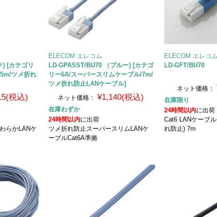
ELECOM エレコム
ELECOM エレコ
ック) [カテゴリ
LD-GPASST/BU70 （ブルー) [カテゴ
LD-GFT/BU70
15m/ツメ折れ
リー6A/スーパースリムケーブル/7m/
ツメ折れ防止LANケーブル]
ネット価格：
915(税込)
¥1,140(税込)
ネット価格：
在庫限り
在庫わずか
24時間以内
に出荷
24時間以内
に出荷
Cat6 LANケー
 やわらかLANケ
ツメ折れ防止スーパースリムLANケ
れ防止) 7m
）
ーブルCat6A準拠