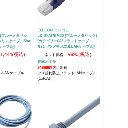
ム
ELECOM エレコム
20 (ブルーメタリッ
LD-GFAT/BM30 (ブルーメタリック)
/スリムケーブル/2m/
[カテゴリー6A/フラットケーブ
ケーブル]
ル/3m/ツメ折れ防止LANケーブル]
¥1,444(税込)
¥990(税込)
ネット価格：
在庫わずか
24時間以内
に出荷
ムLANケーブル
ツメ折れ防止フラットLANケーブル
(Cat6A)