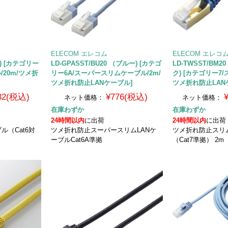
ELECOM エレコム
ELECOM エレコ
ー) [カテゴリー
LD-GPASST/BU20 （ブルー) [カテゴ
LD-TWSST/BM
/20m/ツメ折
リー6A/スーパースリムケーブル/2m/
ク) [カテゴリー7
ツメ折れ防止LANケーブル]
ツメ折れ防止LAN
132(税込)
¥776(税込)
ネット価格：
ネット価格：
在庫わずか
在庫わずか
24時間以内
に出荷
24時間以内
に出荷
ル（Cat6対
ツメ折れ防止スーパースリムLANケ
ツメ折れ防止スリ
ーブルCat6A準拠
（Cat7準拠） 2m