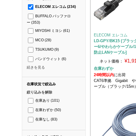
ELECOM エレコム
(234)
BUFFALO バッファロ
ー
(353)
MIYOSHI ミヨシ
(61)
ELECOM エレコム
MCO
(28)
LD-GPY/BK15 (ブラ
ー6/やわらかケーブル/
TSUKUMO
(9)
防止LANケーブル]
パンドウィット
(6)
¥1,
ネット価格：
続きを見る
在庫わずか
24時間以内
に出荷
CAT6準拠 Gigabit
在庫状況で絞込み
ーブル（ブラック/15m
絞り込みを解除
在庫あり
(101)
在庫わずか
(50)
在庫なし
(83)