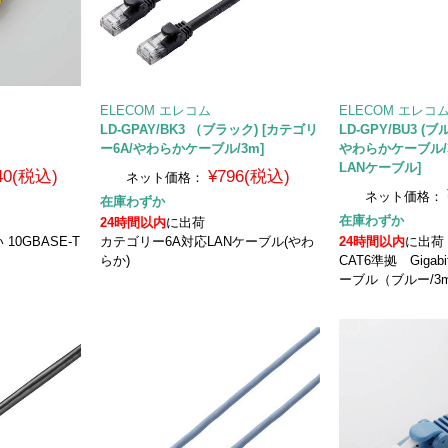
ELECOM エレコム
ELECOM エレコ
LD-GPAY/BK3 （ブラック) [カテゴリ
LD-GPY/BU3 (
ー6A/やわらかケーブル/3m]
やわらかケーブル/
LANケーブル]
540(税込)
¥796(税込)
ネット価格：
ネット価格：
在庫わずか
在庫わずか
24時間以内
に出荷
10GBASE-T
カテゴリー6A対応LANケーブル(やわ
24時間以内
に出荷
らか)
CAT6準拠 Giga
ーブル（ブルー/3