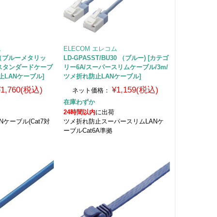
ム
ELECOM エレコム
0 （ブルーメタリッ
LD-GPASST/BU30 （ブルー) [カテゴ
7/スタンダードケーブ
リー6A/スーパースリムケーブル/3m/
止LANケーブル]
ツメ折れ防止LANケーブル]
¥1,760(税込)
¥1,159(税込)
ネット価格：
在庫わずか
24時間以内
に出荷
ケーブル(Cat7対
ツメ折れ防止スーパースリムLANケ
ーブルCat6A準拠