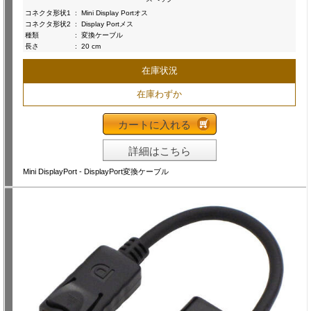
コネクタ形状1
:
Mini Display Portオス
コネクタ形状2
:
Display Portメス
種類
:
変換ケーブル
長さ
:
20 cm
在庫状況
在庫わずか
カートに入れる
詳細はこちら
Mini DisplayPort - DisplayPort変換ケーブル