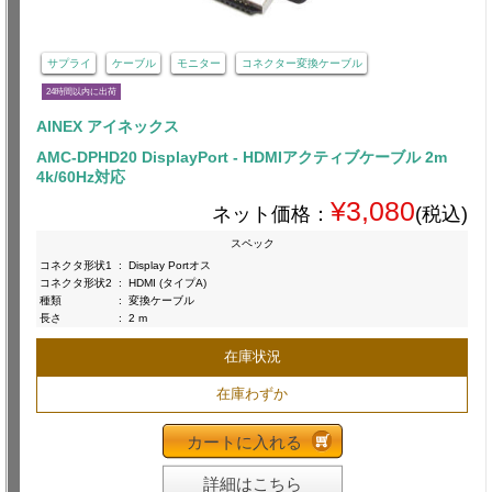
サプライ
ケーブル
モニター
コネクター変換ケーブル
24時間以内に出荷
AINEX アイネックス
AMC-DPHD20 DisplayPort - HDMIアクティブケーブル 2m
4k/60Hz対応
¥3,080
ネット価格：
(税込)
スペック
コネクタ形状1
:
Display Portオス
コネクタ形状2
:
HDMI (タイプA)
種類
:
変換ケーブル
長さ
:
2 m
在庫状況
在庫わずか
カートに入れる
詳細はこちら