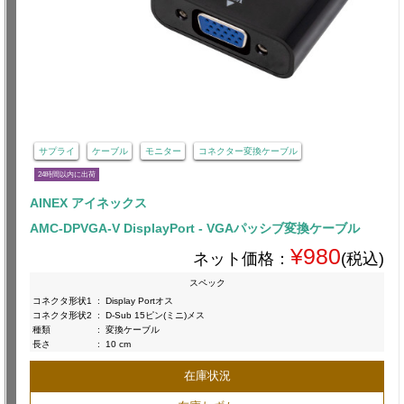
サプライ
ケーブル
モニター
コネクター変換ケーブル
24時間以内に出荷
AINEX アイネックス
AMC-DPVGA-V DisplayPort - VGAパッシブ変換ケーブル
¥980
ネット価格：
(税込)
スペック
コネクタ形状1
:
Display Portオス
コネクタ形状2
:
D-Sub 15ピン(ミニ)メス
種類
:
変換ケーブル
長さ
:
10 cm
在庫状況