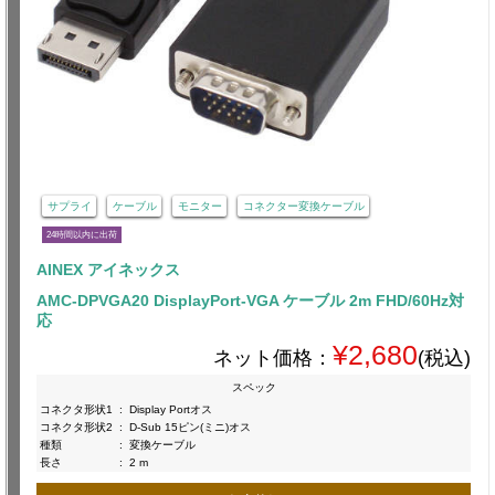
サプライ
ケーブル
モニター
コネクター変換ケーブル
24時間以内に出荷
AINEX アイネックス
AMC-DPVGA20 DisplayPort-VGA ケーブル 2m FHD/60Hz対
応
¥2,680
ネット価格：
(税込)
スペック
コネクタ形状1
:
Display Portオス
コネクタ形状2
:
D-Sub 15ピン(ミニ)オス
種類
:
変換ケーブル
長さ
:
2 m