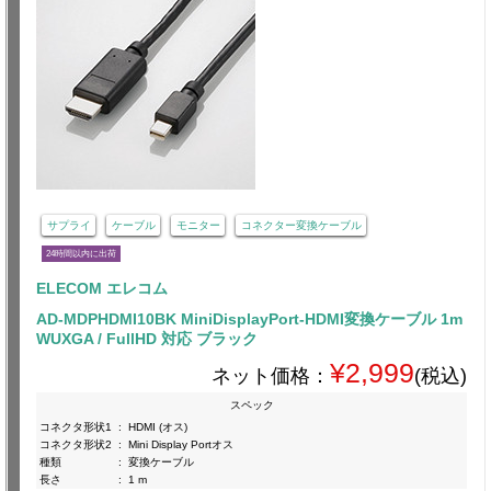
サプライ
ケーブル
モニター
コネクター変換ケーブル
24時間以内に出荷
ELECOM エレコム
AD-MDPHDMI10BK MiniDisplayPort-HDMI変換ケーブル 1m
WUXGA / FullHD 対応 ブラック
¥2,999
ネット価格：
(税込)
スペック
コネクタ形状1
:
HDMI (オス)
コネクタ形状2
:
Mini Display Portオス
種類
:
変換ケーブル
長さ
:
1 m