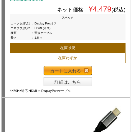
¥4,479
ネット価格：
(税込)
スペック
コネクタ形状1
:
Display Portオス
コネクタ形状2
:
HDMI (オス)
種類
:
変換ケーブル
長さ
:
1.8 m
在庫状況
在庫わずか
カートに入れる
詳細はこちら
4K60Hz対応 HDMI to DisplayPortケーブル