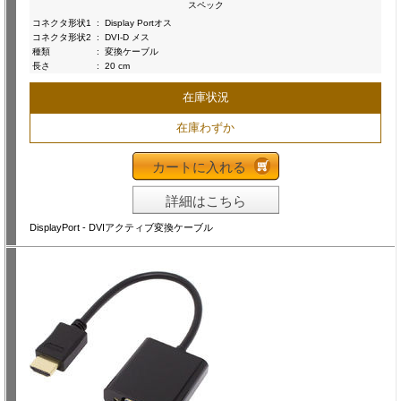
スペック
コネクタ形状1
:
Display Portオス
コネクタ形状2
:
DVI-D メス
種類
:
変換ケーブル
長さ
:
20 cm
在庫状況
在庫わずか
カートに入れる
詳細はこちら
DisplayPort - DVIアクティブ変換ケーブル