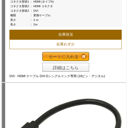
コネクタ形状1
:
HDMI (タイプA)
コネクタ形状2
:
HDMI コネクタ
コネクタ形状2
:
DVI
種類
:
変換ケーブル
長さ
:
2 m
長さ
:
2m
在庫状況
在庫わずか
カートに入れる
詳細はこちら
DVI - HDMI ケーブル DVI-Dシングルリンク専用 (18ピン・デジタル)