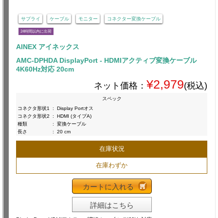
サプライ
ケーブル
モニター
コネクター変換ケーブル
24時間以内に出荷
AINEX アイネックス
AMC-DPHDA DisplayPort - HDMIアクティブ変換ケーブル
4K60Hz対応 20cm
¥2,979
ネット価格：
(税込)
スペック
コネクタ形状1
:
Display Portオス
コネクタ形状2
:
HDMI (タイプA)
種類
:
変換ケーブル
長さ
:
20 cm
在庫状況
在庫わずか
カートに入れる
詳細はこちら