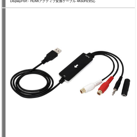
DisplayPort - HDMIアクティブ変換ケーブル 4K60Hz対応