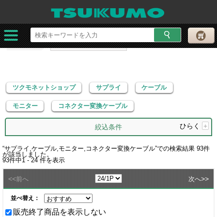
ツクモネットショップ
サプライ
ケーブル
モニター
コネクター変換ケーブル
ツクモネットショップ
サプライ
ケーブル
モニター
コネクター変換ケーブル
ひらく
+
絞込条件
“
サプライ,ケーブル,モニター,コネクター変換ケーブル
”での検索結果
93
件
が該当しました。
93
件中
1 - 24
件を表示
<<
>>
前へ
次へ
並べ替え：
販売終了商品を表示しない