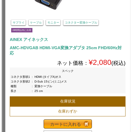
サプライ
ケーブル
モニター
コネクター変換ケーブル
24時間以内に出荷
AINEX アイネックス
AMC-HDVGAB HDMI-VGA変換アダプタ 25cm FHD/60Hz対
応
¥2,080
ネット価格：
(税込)
スペック
コネクタ形状1
:
HDMI (タイプA)オス
コネクタ形状2
:
D-Sub 15ピン(ミニ)メス
種類
:
変換ケーブル
長さ
:
25 cm
在庫状況
在庫わずか
カートに入れる