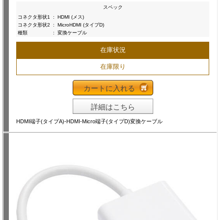
スペック
コネクタ形状1
:
HDMI (メス)
コネクタ形状2
:
MicroHDMI (タイプD)
種類
:
変換ケーブル
在庫状況
在庫限り
カートに入れる
詳細はこちら
HDMI端子(タイプA)-HDMI-Micro端子(タイプD)変換ケーブル