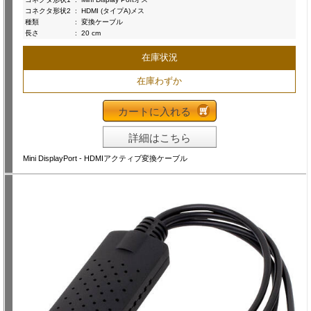
コネクタ形状2
:
HDMI (タイプA)メス
種類
:
変換ケーブル
長さ
:
20 cm
在庫状況
在庫わずか
カートに入れる
詳細はこちら
Mini DisplayPort - HDMIアクティブ変換ケーブル