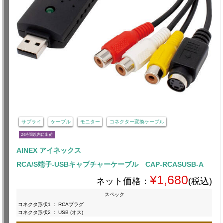
サプライ
ケーブル
モニター
コネクター変換ケーブル
24時間以内に出荷
AINEX アイネックス
RCA/S端子-USBキャプチャーケーブル CAP-RCASUSB-A
¥1,680
ネット価格：
(税込)
スペック
コネクタ形状1
:
RCAプラグ
コネクタ形状2
:
USB (オス)