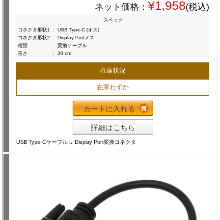
¥1,958
ネット価格：
(税込)
スペック
コネクタ形状1
:
USB Type-C (オス)
コネクタ形状2
:
Display Portメス
種類
:
変換ケーブル
長さ
:
20 cm
在庫状況
在庫わずか
カートに入れる
詳細はこちら
USB Type-Cケーブル→ Display Port変換コネクタ