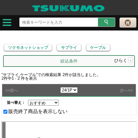
ツクモネットショップ
サプライ
ケーブル
ツクモネットショップ
サプライ
ケーブル
ひらく
+
絞込条件
“
サプライ,ケーブル
”での検索結果
2
件が該当しました。
2
件中
1 - 2
件を表示
<<
>>
前へ
次へ
並べ替え：
販売終了商品を表示しない