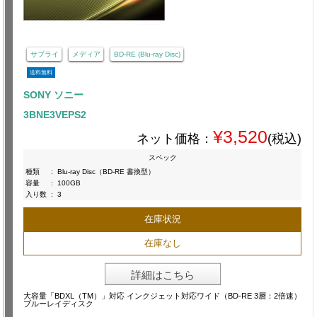
サプライ
メディア
BD-RE (Blu-ray Disc)
送料無料
SONY ソニー
3BNE3VEPS2
¥3,520
ネット価格：
(税込)
スペック
種類
:
Blu-ray Disc（BD-RE 書換型）
容量
:
100GB
入り数
:
3
在庫状況
在庫なし
詳細はこちら
大容量「BDXL（TM）」対応 インクジェット対応ワイド（BD-RE 3層：2倍速）
ブルーレイディスク