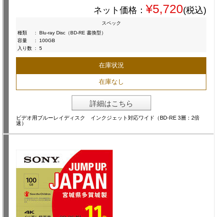
¥5,720
ネット価格：
(税込)
スペック
種類
:
Blu-ray Disc（BD-RE 書換型）
容量
:
100GB
入り数
:
5
在庫状況
在庫なし
詳細はこちら
ビデオ用ブルーレイディスク インクジェット対応ワイド（BD-RE 3層：2倍
速）