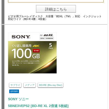
詳細はこちら
ビデオ用ブルーレイディスク 大容量「BDXL（TM）」対応 インクジェット
対応ワイド（BD-R 4層：4倍速）
サプライ
メディア
BD-RE (Blu-ray Disc)
送料無料
SONY ソニー
5BNE3VEPS2 [BD-RE XL 2倍速 5枚組]