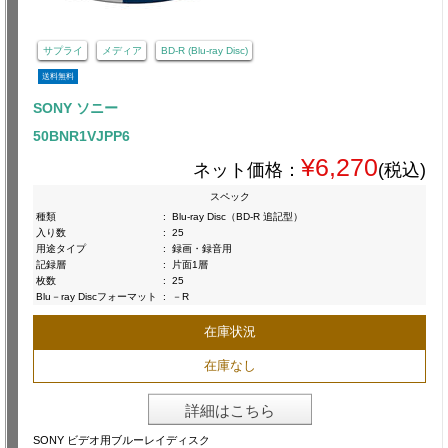
サプライ
メディア
BD-R (Blu-ray Disc)
送料無料
SONY ソニー
50BNR1VJPP6
¥6,270
ネット価格：
(税込)
スペック
種類
:
Blu-ray Disc（BD-R 追記型）
入り数
:
25
用途タイプ
:
録画・録音用
記録層
:
片面1層
枚数
:
25
Blu－ray Discフォーマット
:
－R
在庫状況
在庫なし
詳細はこちら
SONY ビデオ用ブルーレイディスク