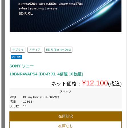
サプライ
メディア
BD-R (Blu-ray Disc)
送料無料
SONY ソニー
10BNR4VAPS4 [BD-R XL 4倍速 10枚組]
¥12,100
ネット価格：
(税込)
スペック
種類
:
Blu-ray Disc（BD-R 追記型）
容量
:
128GB
入り数
:
10
在庫状況
在庫なし