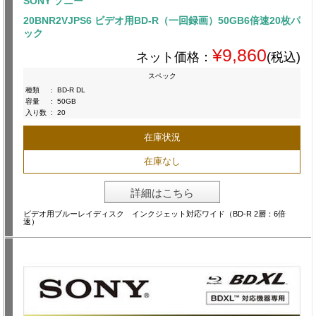
SONY ソニー
20BNR2VJPS6 ビデオ用BD-R（一回録画）50GB6倍速20枚パ
ック
¥9,860
ネット価格：
(税込)
スペック
種類
:
BD-R DL
容量
:
50GB
入り数
:
20
在庫状況
在庫なし
詳細はこちら
ビデオ用ブルーレイディスク インクジェット対応ワイド（BD-R 2層：6倍
速）