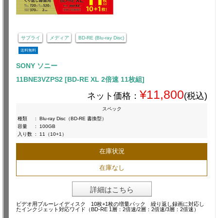
サプライ
メディア
BD-RE (Blu-ray Disc)
送料無料
SONY ソニー
11BNE3VZPS2 [BD-RE XL 2倍速 11枚組]
¥11,800
ネット価格：
(税込)
スペック
種類
:
Blu-ray Disc（BD-RE 書換型）
容量
:
100GB
入り数
:
11（10+1）
在庫状況
在庫なし
詳細はこちら
ビデオ用ブルーレイディスク 10枚+1枚の増量パック 繰り返し録画に対応し
たインクジェット対応ワイド（BD-RE 1層：2倍速/2層：2倍速/3層：2倍速）