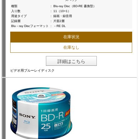
種類
:
Blu-ray Disc（BD-RE 書換型）
入り数
:
11（10+1）
用途タイプ
:
録画・録音用
記録層
:
片面2層
Blu－ray Discフォーマット
:
－RE DL
在庫状況
在庫なし
詳細はこちら
ビデオ用ブルーレイディスク