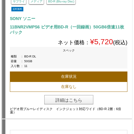
サプライ
メディア
BD-R (Blu-ray Disc)
送料無料
SONY ソニー
11BNR2VMPS6 ビデオ用BD-R（一回録画）50GB6倍速11枚
パック
¥5,720
ネット価格：
(税込)
スペック
種類
:
BD-R DL
容量
:
50GB
入り数
:
11
在庫状況
在庫なし
詳細はこちら
ビデオ用ブルーレイディスク インクジェット対応ワイド（BD-R 2層：6倍
速）