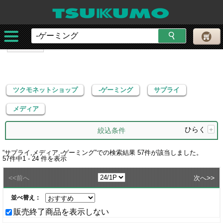
ツクモネットショップ
-ゲーミング
サプライ
メディア
ツクモネットショップ
-ゲーミング
サプライ
メディア
ひらく
+
絞込条件
“
サプライ,メディア,-ゲーミング
”での検索結果
57
件が該当しました。
57
件中
1 - 24
件を表示
<<
>>
前へ
次へ
並べ替え：
販売終了商品を表示しない