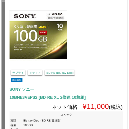
サプライ
メディア
BD-RE (Blu-ray Disc)
送料無料
SONY ソニー
10BNE3VEPS2 [BD-RE XL 2倍速 10枚組]
¥11,000
ネット価格：
(税込)
スペック
種類
:
Blu-ray Disc（BD-RE 書換型）
容量
:
100GB