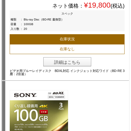
¥19,800
ネット価格：
(税込)
スペック
種類
:
Blu-ray Disc（BD-RE 書換型）
容量
:
100GB
入り数
:
20
在庫状況
在庫なし
詳細はこちら
ビデオ用ブルーレイディスク BDXL対応 インクジェット対応ワイド（BD-RE 3
層：2倍速）