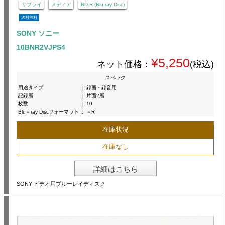
サプライ
メディア
BD-R (Blu-ray Disc)
送料無料
SONY ソニー
10BNR2VJPS4
¥5,250
ネット価格：
(税込)
スペック
用途タイプ
:
録画・録音用
記録層
:
片面2層
枚数
:
10
Blu－ray Discフォーマット
:
－R
在庫状況
在庫なし
詳細はこちら
SONY ビデオ用ブルーレイディスク