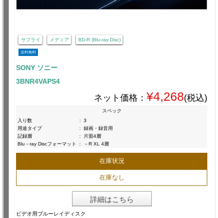
サプライ
メディア
BD-R (Blu-ray Disc)
送料無料
SONY ソニー
3BNR4VAPS4
¥4,268
ネット価格：
(税込)
スペック
入り数
:
3
用途タイプ
:
録画・録音用
記録層
:
片面4層
Blu－ray Discフォーマット
:
－R XL 4層
在庫状況
在庫なし
詳細はこちら
ビデオ用ブルーレイディスク