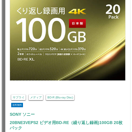
サプライ
メディア
BD-R (Blu-ray Disc)
送料無料
SONY ソニー
20BNE3VEPS2 ビデオ用BD-RE（繰り返し録画)100GB 20枚
パック