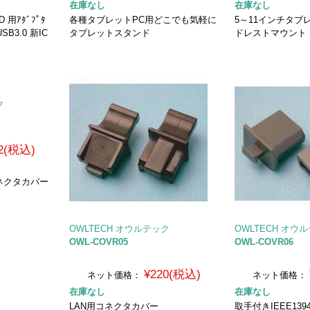
在庫なし
在庫なし
D 用ｱﾀﾞﾌﾟﾀ
各種タブレットPC用どこでも気軽に
5～11インチタブ
B3.0 新IC
タブレットスタンド
ドレストマウント
ク
2(税込)
ネクタカバー
OWLTECH オウルテック
OWLTECH オウ
OWL-COVR05
OWL-COVR06
¥220(税込)
ネット価格：
ネット価格：
在庫なし
在庫なし
LAN用コネクタカバー
取手付きIEEE13