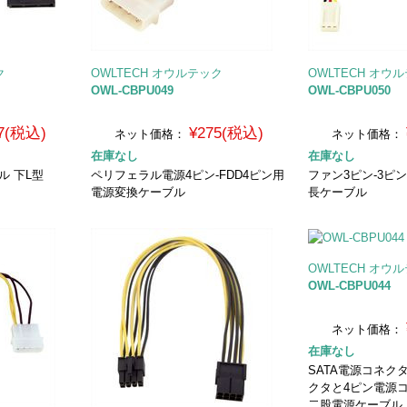
ク
OWLTECH オウルテック
OWLTECH オウ
OWL-CBPU049
OWL-CBPU050
7(税込)
¥275(税込)
ネット価格：
ネット価格：
在庫なし
在庫なし
ル 下L型
ペリフェラル電源4ピン-FDD4ピン用
ファン3ピン-3ピ
電源変換ケーブル
長ケーブル
OWLTECH オウ
OWL-CBPU044
ネット価格：
在庫なし
SATA電源コネク
クタと4ピン電源
二股電源ケーブル