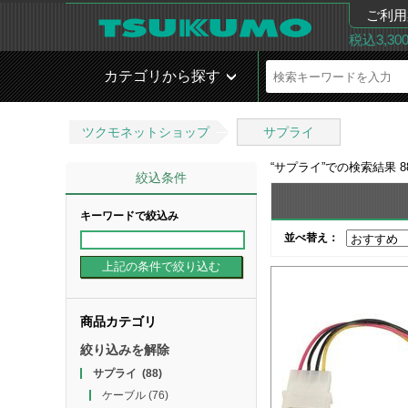
ご利用
税込3,3
カテゴリから探す
ツクモネットショップ
サプライ
“
サプライ
”での検索結果
8
絞込条件
キーワードで絞込み
並べ替え：
商品カテゴリ
絞り込みを解除
サプライ
(88)
ケーブル
(76)