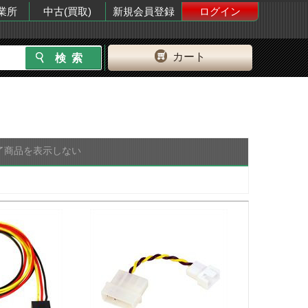
業所
中古(買取)
新規会員登録
ログイン
カート
了商品を表示しない