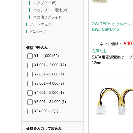
アダプター
(5)
バッテリー・電池
(2)
その他サプライ
(5)
OWLTECH オウルテッ
ハードウェア
OWL-CBPU045
PCパーツ
¥40
ネット価格：
価格で絞込み
在庫なし
¥1～1,000
(62)
SATA用電源変換ケーブ
12cm
¥1,001～2,000
(17)
¥2,001～3,000
(4)
¥3,001～4,000
(2)
¥4,001～5,000
(1)
¥5,001～34,000
(1)
¥34,001～*
(1)
価格を入力して絞込み