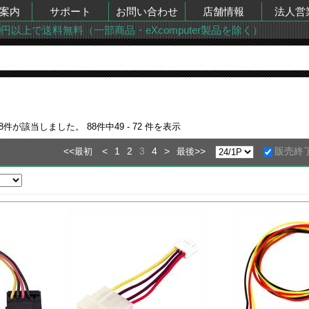
案内
サポート
お問い合わせ
店舗情報
法人営
00円以上で送料無料（一部商品・eXcomputer製品を除く）
8
件が該当しました。
88
件中
49 - 72
件を表示
<<
<
1
2
3
4
>
>>
販売終
最初
最後