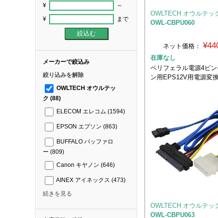
¥
～
OWLTECH オウルテッ
¥
まで
OWL-CBPU060
¥44
ネット価格：
在庫なし
メーカーで絞込み
ペリフェラル電源4ピン-E
絞り込みを解除
ン用EPS12V用電源変
OWLTECH オウルテッ
ク
(88)
ELECOM エレコム
(1594)
EPSON エプソン
(863)
BUFFALO バッファロ
ー
(809)
Canon キヤノン
(646)
AINEX アイネックス
(473)
続きを見る
OWLTECH オウルテッ
OWL-CBPU063