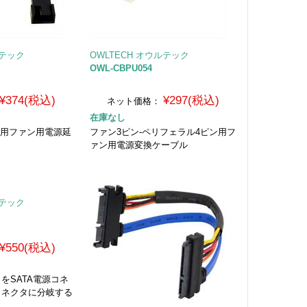
ルテック
OWLTECH オウルテック
OWL-CBPU054
¥374(税込)
¥297(税込)
ネット価格：
在庫なし
ン用ファン用電源延
ファン3ピン-ペリフェラル4ピン用フ
ァン用電源変換ケーブル
ルテック
¥550(税込)
タをSATA電源コネ
コネクタに分岐する