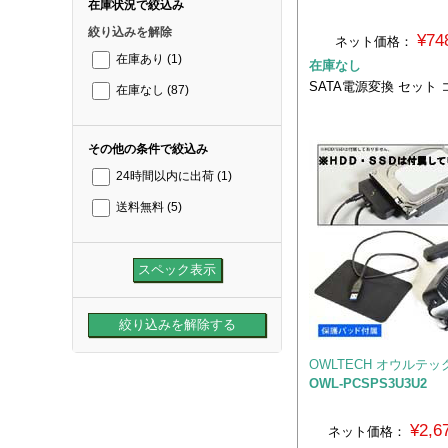
在庫状況で絞込み
絞り込みを解除
¥74
ネット価格：
在庫あり
(1)
在庫なし
SATA電源変換 セット
在庫なし
(87)
その他の条件で絞込み
24時間以内に出荷
(1)
送料無料
(5)
OWLTECH オウルテッ
OWL-PCSPS3U3U2
¥2,
ネット価格：