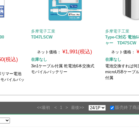
多摩電子工業
多摩電子工業
000
TD47LSCW
Type-C対応 電
ャー TD47SCW
¥1,991(税込)
ネット価格：
ネット価格：
850(税込)
在庫なし
在庫なし
3in1ケーブル付属 乾電池6本交換式
電池交換すれば
モバイルバッテリー
microUSBケーブ
ポリマー電池
付属
蔵 モバイルバッ
<<
<
1
>
>>
販売終了商
最初
最後