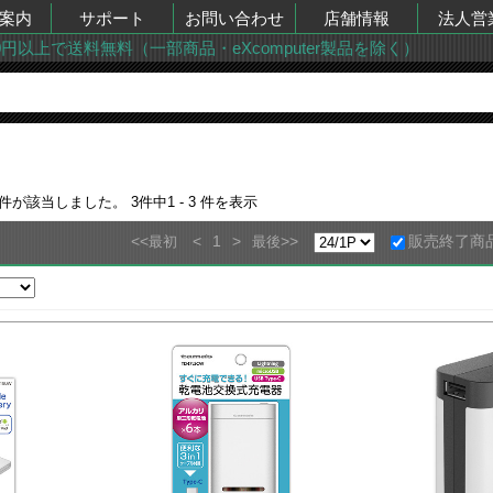
案内
サポート
お問い合わせ
店舗情報
法人営
00円以上で送料無料（一部商品・eXcomputer製品を除く）
件が該当しました。
3
件中
1 - 3
件を表示
<<
<
1
>
>>
販売終了商
最初
最後