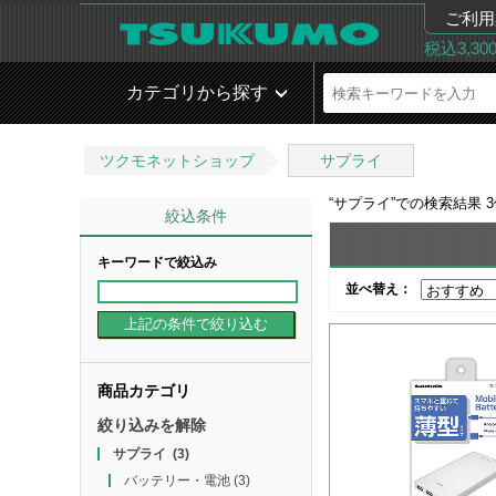
ご利用
税込3,3
カテゴリから探す
ツクモネットショップ
サプライ
“
サプライ
”での検索結果
3
絞込条件
キーワードで絞込み
並べ替え：
商品カテゴリ
絞り込みを解除
サプライ
(3)
バッテリー・電池
(3)