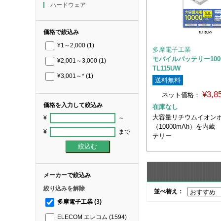
ハードウェア
価格で絞込み
¥1～2,000
(1)
多摩電子工業
モバイルバッテリー10
¥2,001～3,000
(1)
TL115UW
¥3,001～*
(1)
送料無料
¥3,
ネット価格：
価格を入力して絞込み
在庫なし
大容量リチウムイオン
¥
～
（10000mAh）を内
¥
まで
テリー
メーカーで絞込み
絞り込みを解除
並べ替え：
多摩電子工業
(3)
ELECOM エレコム
(1594)