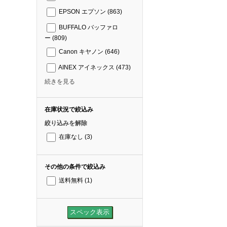
EPSON エプソン
(863)
BUFFALO バッファロ
ー
(809)
Canon キヤノン
(646)
AINEX アイネックス
(473)
続きを見る
在庫状況で絞込み
絞り込みを解除
在庫なし
(3)
その他の条件で絞込み
送料無料
(1)