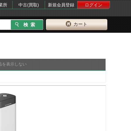
業所
中古(買取)
新規会員登録
ログイン
カート
品を表示しない