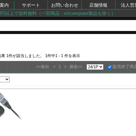
案内
サポート
お問い合わせ
店舗情報
法人営
00円以上で送料無料（一部商品・eXcomputer製品を除く）
結果
1
件が該当しました。
1
件中
1 - 1
件を表示
<<
<
1
>
>>
販売終了商
最初
最後