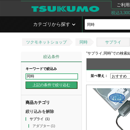
ご利用
税込3,3
カテゴリから探す
ツクモネットショップ
同時
サプライ
“
サプライ,同時
”での検索
絞込条件
キーワードで絞込み
並べ替え：
商品カテゴリ
絞り込みを解除
サプライ
(1)
アダプター
(1)