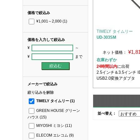
価格で絞込み
¥1,001～2,000
(1)
TIMELY タイムリー
UD-303SM
価格を入力して絞込み
¥
～
¥1,
ネット価格：
¥
まで
在庫わずか
24時間以内
に出荷
2.5インチ＆3.5インチ IDE
USB2.0変換アダプタ
メーカーで絞込み
絞り込みを解除
TIMELY タイムリー
(1)
GREEN HOUSE グリーン
並べ替え：
ハウス
(15)
MIYOSHI ミヨシ
(11)
ELECOM エレコム
(9)