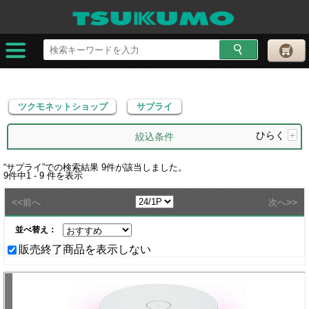
ツクモネットショップ
サプライ
ツクモネットショップ
サプライ
ひらく
+
絞込条件
“
サプライ
”での検索結果
9
件が該当しました。
9
件中
1 - 9
件を表示
<<
>>
前へ
次へ
並べ替え：
販売終了商品を表示しない