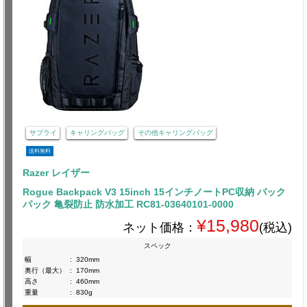
サプライ
キャリングバッグ
その他キャリングバッグ
送料無料
Razer レイザー
Rogue Backpack V3 15inch 15インチノートPC収納 バック
パック 亀裂防止 防水加工 RC81-03640101-0000
¥15,980
ネット価格：
(税込)
スペック
幅
:
320mm
奥行（最大）
:
170mm
高さ
:
460mm
重量
:
830g